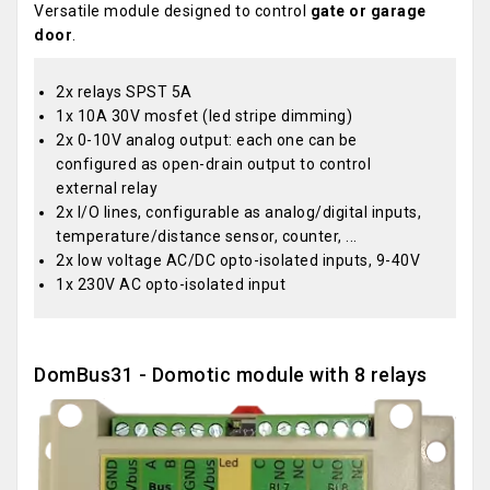
Versatile module designed to control
gate or garage
door
.
2x relays SPST 5A
1x 10A 30V mosfet (led stripe dimming)
2x 0-10V analog output: each one can be
configured as open-drain output to control
external relay
2x I/O lines, configurable as analog/digital inputs,
temperature/distance sensor, counter, ...
2x low voltage AC/DC opto-isolated inputs, 9-40V
1x 230V AC opto-isolated input
DomBus31 - Domotic module with 8 relays