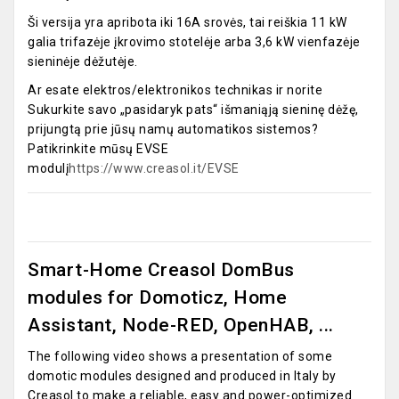
Ši versija yra apribota iki 16A srovės, tai reiškia 11 kW
galia trifazėje įkrovimo stotelėje arba 3,6 kW vienfazėje
sieninėje dėžutėje.
Ar esate elektros/elektronikos technikas ir norite
Sukurkite savo „pasidaryk pats“ išmaniąją sieninę dėžę,
prijungtą prie jūsų namų automatikos sistemos?
Patikrinkite mūsų EVSE
modulį
https://www.creasol.it/EVSE
Smart-Home Creasol DomBus
modules for Domoticz, Home
Assistant, Node-RED, OpenHAB, ...
The following video shows a presentation of some
domotic modules designed and produced in Italy by
Creasol to make a reliable, easy and power-optimized