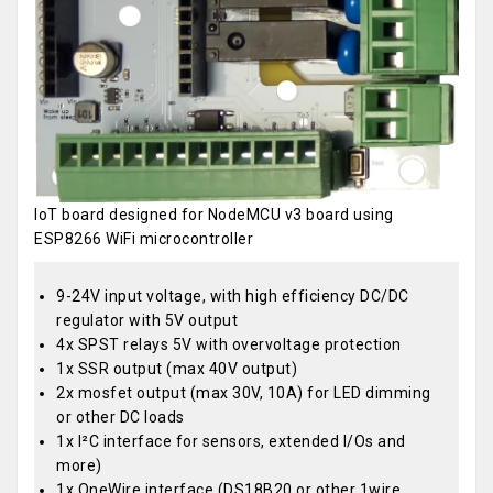
IoT board designed for NodeMCU v3 board using
ESP8266 WiFi microcontroller
9-24V input voltage, with high efficiency DC/DC
regulator with 5V output
4x SPST relays 5V with overvoltage protection
1x SSR output (max 40V output)
2x mosfet output (max 30V, 10A) for LED dimming
or other DC loads
1x I²C interface for sensors, extended I/Os and
more)
1x OneWire interface (DS18B20 or other 1wire