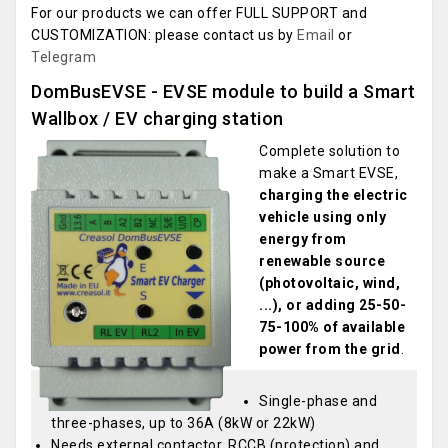
For our products we can offer FULL SUPPORT and
CUSTOMIZATION: please contact us by
Email
or
Telegram
DomBusEVSE - EVSE module to build a Smart
Wallbox / EV charging station
Complete solution to
make a Smart EVSE,
charging the electric
vehicle using only
energy from
renewable source
(photovoltaic, wind,
...), or adding 25-50-
75-100% of available
power from the grid
.
Single-phase and
three-phases, up to 36A (8kW or 22kW)
Needs external contactor, RCCB (protection) and