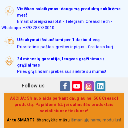
Visiškas palaikymas: daugumą produktų sukūrėme
mes!
Email: store@creasol.it - Telegram: CreasolTech -
Whatsapp: +393283730010
Užsakymai išsiunčiami per 1 darbo dieną
Prioritetinis paštas: greitas ir pigus - Greitasis kurj
24 mėnesių garantija, lengvas grąžinimas /
grąžinimas
Prieš grąžindami prekes susisiekite su mumis!
Follow us
AKCIJA: 5% nuolaida perkant daugiau nei 50€ Creasol
produktų. Papildomi 6% jei dalinsitės produktais
socialiniuose tinkluose!
Ar tu SMART?
Išbandykite mūsų
išmaniųjų namų modulius
!