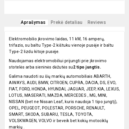
Aprašymas
Prekė detaliau
Reviews
Elektromobilio įkrovimo laidas, 11 kW, 16 amperų,
trifazis, su baltu Type-2 kištuku vienoje pusėje ir baltu
Type-2 lizdu kitoje pusėje.
Naudojamas elektromobiliui prijungti prie įkrovimo
stotelės arba sieninės dėžutės su
2 tipo jungtis.
Galima naudoti su šių markių automobiliais ABARTH,
AIWAYS, AUDI, BMW, CITROEN, CUPRA, DACIA, DS, EVO,
FIAT, FORD, HONDA, HYUNDAI, JAGUAR, JEEP, KIA, LEXUS,
LOTUS, MASERATI, MAZDA, MERCEDES , MG, MINI,
NISSAN (bet ne Nissan Leaf, kuris naudoja 1 tipo jungtį),
OPEL, PEUGEOT, POLESTAR, PORSCHE, RENAULT,
SMART, SKODA, SUBARU, TESLA, TOYOTA,
VOLSKWAGEN, VOLVO ir beveik bet kokių motociklų
markių .