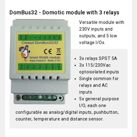
DomBus32 - Domotic module with 3 relays
Versatile module with
230V inputs and
outputs, and 5 low
voltage I/Os.
3x relays SPST 5A
3x 115/230Vac
optoisolated inputs
Single common for
relays and AC
inputs
5x general purpose
I/O, each one
configurable as analog/digital inputs, pushbutton,
counter, temperature and distance sensor.