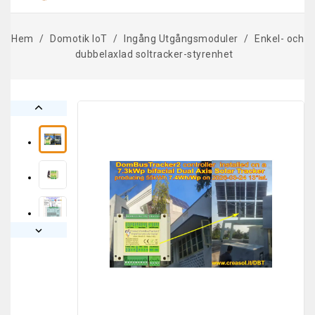
Hem
Domotik IoT
Ingång Utgångsmoduler
Enkel- och
dubbelaxlad soltracker-styrenhet

