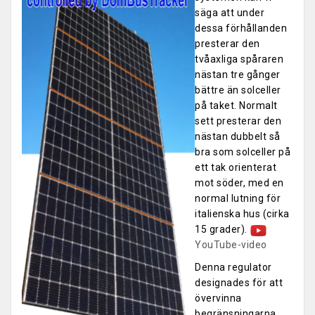
säga att under
dessa förhållanden
presterar den
tvåaxliga spåraren
nästan tre gånger
bättre än solceller
på taket. Normalt
sett presterar den
nästan dubbelt så
bra som solceller på
ett tak orienterat
mot söder, med en
normal lutning för
italienska hus (cirka
15 grader).
YouTube-video
Denna regulator
designades för att
övervinna
begränsningarna