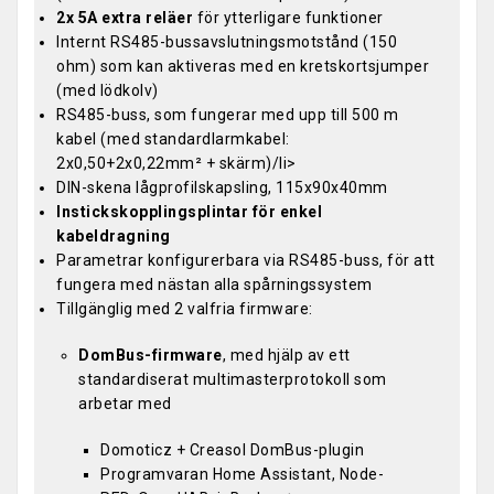
2x 5A extra reläer
för ytterligare funktioner
Internt RS485-bussavslutningsmotstånd (150
ohm) som kan aktiveras med en kretskortsjumper
(med lödkolv)
RS485-buss, som fungerar med upp till 500 m
kabel (med standardlarmkabel:
2x0,50+2x0,22mm² + skärm)/li>
DIN-skena lågprofilskapsling, 115x90x40mm
Instickskopplingsplintar för enkel
kabeldragning
Parametrar konfigurerbara via RS485-buss, för att
fungera med nästan alla spårningssystem
Tillgänglig med 2 valfria firmware:
DomBus-firmware
, med hjälp av ett
standardiserat multimasterprotokoll som
arbetar med
Domoticz + Creasol DomBus-plugin
Programvaran Home Assistant, Node-