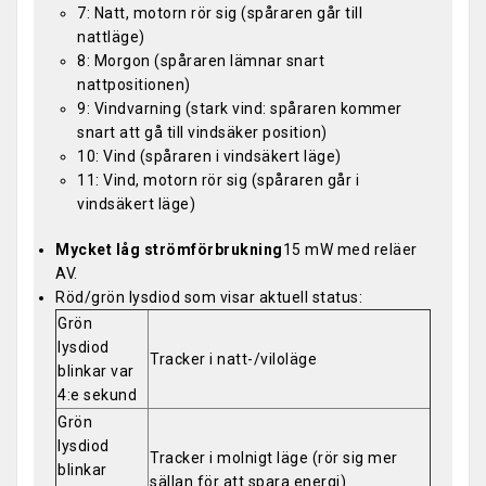
7: Natt, motorn rör sig (spåraren går till
nattläge)
8: Morgon (spåraren lämnar snart
nattpositionen)
9: Vindvarning (stark vind: spåraren kommer
snart att gå till vindsäker position)
10: Vind (spåraren i vindsäkert läge)
11: Vind, motorn rör sig (spåraren går i
vindsäkert läge)
Mycket låg strömförbrukning
15 mW med reläer
AV.
Röd/grön lysdiod som visar aktuell status:
Grön
lysdiod
Tracker i natt-/viloläge
blinkar var
4:e sekund
Grön
lysdiod
Tracker i molnigt läge (rör sig mer
blinkar
sällan för att spara energi)