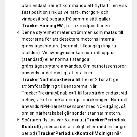
utan endast när ett kommando att flytta till en viss
fast position (inklusive natt-, morgon- och
vindposition) begärs. På samma sätt gäller
TrackerHomingEW
, för azimutpositionen.
Denna styrenhet mäter strömmen som matas till
motorerna för att detektera motorns interna
gränslägesbrytare (normalt tillgänglig i linjära
ställdon). Vid svängväxlar kan normalt öppna
(standard) eller normalt stängda
gränslägesbrytare användas. Om närhetssensorer
används är det möjligt att ställa in
TrackerNärhetsaktivera
till 1 eller 2 för att ge
strömförsörjning till sensorerna. När
TrackerProximityEnable=1 tillförs ström endast vid
behov, vilket minskar energiförbrukningen. Normalt
används NPN-närhetssensorer med NC-utgång, så
om en närhetskabel går sönder stannar motorn.
Spåraren flyttas var 5:e minut (
TrackerPeriodisk
Kontroll)
, medan det är soligt, eller med en längre
period (
TrackerPeriodiskKontrollMolnigt
) när