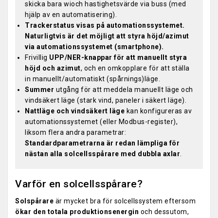
skicka bara wioch hastighetsvärde via buss (med
hjälp av en automatisering).
Trackerstatus visas på automationssystemet.
Naturligtvis är det möjligt att styra höjd/azimut
via automationssystemet (smartphone).
Frivillig
UPP/NER-knappar för att manuellt styra
höjd och azimut
, och en omkopplare för att ställa
in manuellt/automatiskt (spårnings)läge.
Summer
utgång för att meddela manuellt läge och
vindsäkert läge (stark vind, paneler i säkert läge).
Nattläge och vindsäkert läge
kan konfigureras av
automationssystemet (eller Modbus-register),
liksom flera andra parametrar:
Standardparametrarna är redan lämpliga för
nästan alla solcellsspårare med dubbla axlar
.
Varför en solcellsspårare?
Solspårare
är mycket bra för solcellssystem eftersom
ökar den totala produktionsenergin
och dessutom,