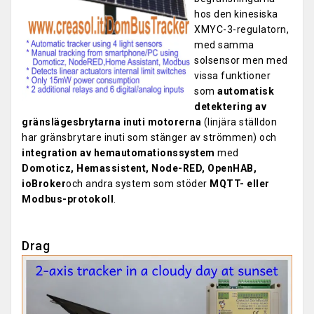
hos den kinesiska
XMYC-3-regulatorn,
med samma
solsensor men med
vissa funktioner
som
automatisk
detektering av
gränslägesbrytarna inuti motorerna
(linjära ställdon
har gränsbrytare inuti som stänger av strömmen) och
integration av hemautomationssystem
med
Domoticz, Hemassistent, Node-RED, OpenHAB,
ioBroker
och andra system som stöder
MQTT- eller
Modbus-protokoll
.
Drag