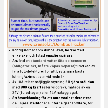
Konfigurerbar som
dubbel axel
,
horisontell
enkelaxel
och
lutad enaxlig spårare
.
Använd en
standard vattentäta solsensorer
(obligatoriskt, måste köpas separat)
tillverkad av
fyra fotodetektorer för att bestämma bästa
lutning/azimut även vid moln.li>
4x 10A reläer möjliggör styrning
2 linjära ställdon
med 800 kg kraft
(eller vriddrev), matade av en
24V (föredragen) eller 12V nätaggregat.
Strömavkänning för att automatiskt detektera
de linjära ställdonens interna gränsbrytare
, för