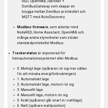
RED, OpenHAB, ioBroker +
DomBusGateway som skapar en
brygga mellan DomBus-protokollet och
MQTT med AutoDiscovery.
Modbus-firmware
, som arbetar med
NodeRED, Home Assistant, OpenHAB och
många andra styrenheter som stöder
standardprotokollet Modbus.
Trackerstatus
är exponerad för
hemautomationssystemet eller Modbus:
0: Molnigt läge (spåraren rör sig mer sällan
för att minska energiförbrukningen)
1: Automatiskt läge
2: Automatiskt läge, motorn rör sig
3: Manuellt läge
4: Manuellt läge, motorn rör sig
5: Kväll (spåraren går snart in i nattläge)
6: Natt (spårare inattposition)