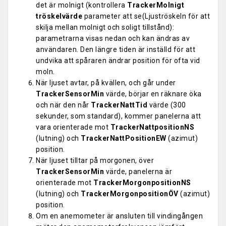
det är molnigt (kontrollera
TrackerMolnigt
tröskelvärde
parameter att se(Ljuströskeln för att
skilja mellan molnigt och soligt tillstånd):
parametrarna visas nedan och kan ändras av
användaren. Den längre tiden är inställd för att
undvika att spåraren ändrar position för ofta vid
moln.
När ljuset avtar, på kvällen, och går under
TrackerSensorMin
värde, börjar en räknare öka
och när den når
TrackerNattTid
värde (300
sekunder, som standard), kommer panelerna att
vara orienterade mot
TrackerNattpositionNS
(lutning) och
TrackerNattPositionEW
(azimut)
position.
När ljuset tilltar på morgonen, över
TrackerSensorMin
värde, panelerna är
orienterade mot
TrackerMorgonpositionNS
(lutning) och
TrackerMorgonpositionÖV
(azimut)
position.
Om en anemometer är ansluten till vindingången