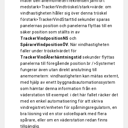
mäter den anemometerfrekvensen jämfört
medstark>TrackerVindtröskel/stark>värde: om
vindhastigheten håller sig över denna tröskel
förstark>TrackerVindStarttid sekunder sparas
panelernas position och panelerna flyttas till en
säker position som ställts in av
TrackerVindpositionNS
och
SpårareVindpositionÖV.
När vindhastigheten
faller under tröskelvärdet för
TrackerVindÅterhämtningstid
sekunder flyttas
panelerna till föregående position.br />Systemet
fungerar även utan direkt anslutning till
anemometern: vindhastigheten kan mätas externt,
med hjälp av enett byggnadsautomationssystem
som hämtar denna information från en
väderstation till exempel: i det här fallet räcker det
med en enkel automatisering för att skriva
vindregistret/enheten för spårningsregulatorn, en
bra lösning vid en stor solcellspark med flera
spårare, eller om en väderstation redan finns
tillgänglig.