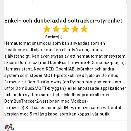
Enkel- och dubbelaxlad soltracker-styrenhet
1 Review(s)
Hemautomationsmodul som kan användas som en
fristående solföljare med en eller två axlar, arbetar
självständigt. Kan även styras av ett hemautomationssystem,
liksom Domoticz (med DomBus firmware + Domoticz-plugin),
Hemassistent, Node-RED, OpenHAB, ioBroker och andra
system som stöder MQTT-protokoll med hjälp av DomBus
firmware + DomBusGateway (en Python-programvara som
utför DomBus2MQTT-bryggan), eller anpassade applikationer
och andra system som stöder Modbus-protokoll (med
DomBusTracker2-versionen med Modbus-
firmware).Solljussensor ingår INTE, men vi har en vattentät
version med 5 m lång kabel som kan köpas i vår butik.