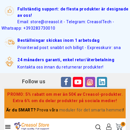
Fullständig support: de flesta produkter är designade
av oss!
Email: store@creasol.it - Telegram: CreasolTech -
Whatsapp: +393283730010
Beställningar skickas inom 1 arbetsdag
Prioriterad post: snabbt och billigt - Expresskurir: sna
24 månaders garanti, enkel retur/återbetalning
Kontakta oss innan du returnerar produkter!
Follow us
PROMO: 5% rabatt om mer än 50€ av Creasol-produkter.
Extra 6% om du delar produkter på sociala medier!
Är du SMART?
Prova våra
moduler för det smarta hemmet
!
0
