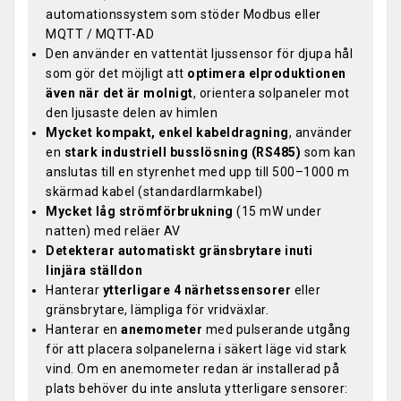
automationssystem som stöder Modbus eller
MQTT / MQTT-AD
Den använder en vattentät ljussensor för djupa hål
som gör det möjligt att
optimera elproduktionen
även när det är molnigt
, orientera solpaneler mot
den ljusaste delen av himlen
Mycket kompakt, enkel kabeldragning
, använder
en
stark industriell busslösning (RS485)
som kan
anslutas till en styrenhet med upp till 500–1000 m
skärmad kabel (standardlarmkabel)
Mycket låg strömförbrukning
(15 mW under
natten) med reläer AV
Detekterar automatiskt gränsbrytare inuti
linjära ställdon
Hanterar
ytterligare 4 närhetssensorer
eller
gränsbrytare, lämpliga för vridväxlar.
Hanterar en
anemometer
med pulserande utgång
för att placera solpanelerna i säkert läge vid stark
vind. Om en anemometer redan är installerad på
plats behöver du inte ansluta ytterligare sensorer: