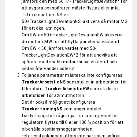
jämförs den med 50 +/- TrackerLightDeviation* för
att avgöra om spåraren måste flyttas eller inte.
Till exempel, om NS >=
50+TrackerLightDeviationNS, aktivera då motor MS
för att öka lutningen.
Om EW >= 50+TrackerLightDeviationEW aktiverar
du motorn MW för att flytta panelerna västerut.
Om EW < 50 jämförs värdet med 50-
TrackerLightDeviationEW*2 för att undvika att
spårare med snabb motor rör sig västerut och
sedan återvänder österut.
Följande parametrar måsteska inte konfigureras:
TrackerArbetstidNS
som ställer in arbetstiden för
tiltmotorn,
TrackerArbetstidEW
som ställer in
arbetstiden för azimutmotorn.
Det är också möjligt att konfigurera
TrackerHomingNS
som anger antalet
förflyttningsförfrågningar för lutning, varefter
regulatorn flyttas till 0 eller 100 % position för att
bibehålla positionsnoggrannheten:
referensfunktionen utförs inte när solen spåras,