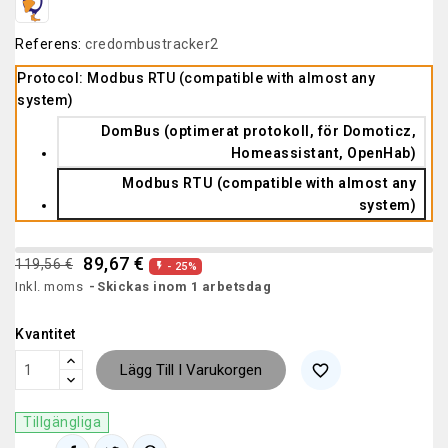
Referens:
credombustracker2
Protocol: Modbus RTU (compatible with almost any
system)
DomBus (optimerat protokoll, för Domoticz,
Homeassistant, OpenHab)
Modbus RTU (compatible with almost any
system)
89,67 €
119,56 €
- 25%

Inkl. moms
Skickas inom 1 arbetsdag
Kvantitet
Lägg Till I Varukorgen
favorite_border
Tillgängliga