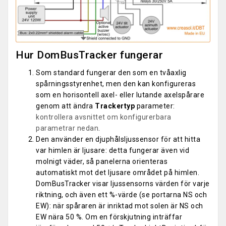
Hur DomBusTracker fungerar
Som standard fungerar den som en tvåaxlig
spårningsstyrenhet, men den kan konfigureras
som en horisontell axel- eller lutande axelspårare
genom att ändra
Trackertyp
parameter:
kontrollera avsnittet om konfigurerbara
parametrar nedan
.
Den använder en djuphålsljussensor för att hitta
var himlen är ljusare: detta fungerar även vid
molnigt väder, så panelerna orienteras
automatiskt mot det ljusare området på himlen.
DomBusTracker visar ljussensorns värden för varje
riktning, och även ett %-värde (se portarna NS och
EW): när spåraren är inriktad mot solen är NS och
EW nära 50 %. Om en förskjutning inträffar