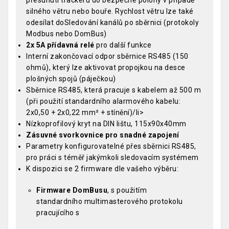
silného větru nebo bouře. Rychlost větru lze také
odesílat doSledování kanálů po sběrnici (protokoly
Modbus nebo DomBus)
2x 5A přídavná relé
pro další funkce
Interní zakončovací odpor sběrnice RS485 (150
ohmů), který lze aktivovat propojkou na desce
plošných spojů (páječkou)
Sběrnice RS485, která pracuje s kabelem až 500 m
(při použití standardního alarmového kabelu:
2x0,50 + 2x0,22 mm² + stínění)/li>
Nízkoprofilový kryt na DIN lištu, 115x90x40mm
Zásuvné svorkovnice pro snadné zapojení
Parametry konfigurovatelné přes sběrnici RS485,
pro práci s téměř jakýmkoli sledovacím systémem
K dispozici se 2 firmware dle vašeho výběru:
Firmware DomBusu
, s použitím
standardního multimasterového protokolu
pracujícího s