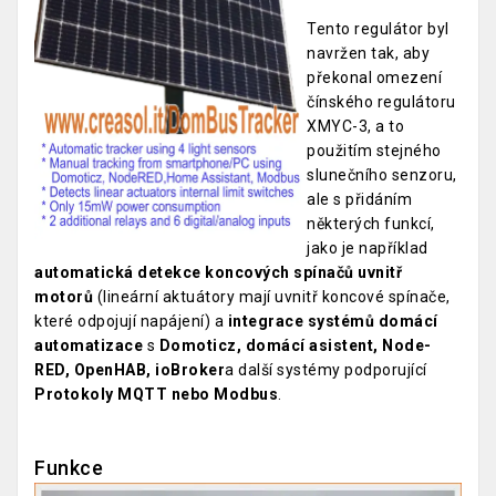
Tento regulátor byl
navržen tak, aby
překonal omezení
čínského regulátoru
XMYC-3, a to
použitím stejného
slunečního senzoru,
ale s přidáním
některých funkcí,
jako je například
automatická detekce koncových spínačů uvnitř
motorů
(lineární aktuátory mají uvnitř koncové spínače,
které odpojují napájení) a
integrace systémů domácí
automatizace
s
Domoticz, domácí asistent, Node-
RED, OpenHAB, ioBroker
a další systémy podporující
Protokoly MQTT nebo Modbus
.
Funkce