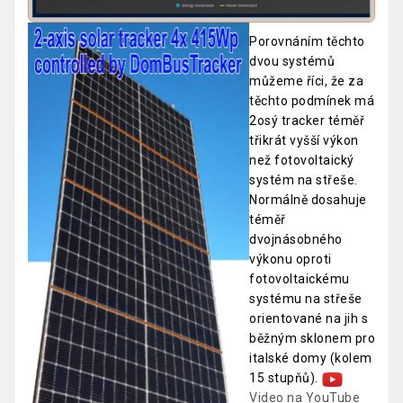
Porovnáním těchto
dvou systémů
můžeme říci, že za
těchto podmínek má
2osý tracker téměř
třikrát vyšší výkon
než fotovoltaický
systém na střeše.
Normálně dosahuje
téměř
dvojnásobného
výkonu oproti
fotovoltaickému
systému na střeše
orientované na jih s
běžným sklonem pro
italské domy (kolem
15 stupňů).
Video na YouTube