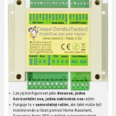
Lze jej konfigurovat jako
dvouosá, jedna
horizontální osa, jedna nakloněná osa
režim
Funguje to v
samostatný režim
, ale také může být
monitorován a řízen pomocí Home Assistant,
Domoticz, Node-RED a dalších automatizačních