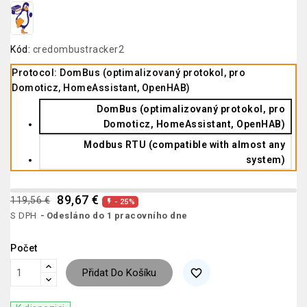
Kód:
credombustracker2
Protocol: DomBus (optimalizovaný protokol, pro
Domoticz, HomeAssistant, OpenHAB)
DomBus (optimalizovaný protokol, pro
Domoticz, HomeAssistant, OpenHAB)
Modbus RTU (compatible with almost any
system)
89,67 €
119,56 €
- 25%

S DPH
Odesláno do 1 pracovního dne
Počet
Přidat Do Košíku
favorite_border