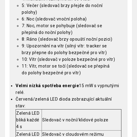
5: Večer (sledovač brzy přejde do noční
polohy)
6: Noc (sledovač vnoční poloha)
7: Noc, motor se pohybuje (sledovač se
přepíná do noční polohy)
8: Ráno (sledovač brzy opouští noční pozici)
9: Upozornění na vítr (silný vítr: tracker se
brzy přepne do polohy bezpečné pro vítr)
10: Vítr (sledovač v poloze bezpečné pro vítr)
11: Vítr, motor se točí (sledovač se přepíná
do polohy bezpečné pro vítr)
Velmi nízká spotřeba energie
15 mW s vypnutými
relé.
Červená/zelená LED dioda zobrazující aktuální
stav:
Zelená LED
bliká každé
Sledovač v noční/klidové poloze
4 s
Zelená LED
Sledovač v cloudovém režimu