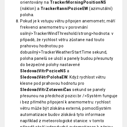
orientovány na
TrackerMorningPositionNS
(náklon) a
TrackerRanníPoziceEW
(azimutální)
poloha.
Pokud je k vstupu větru připojen anemometr, měří
frekvenci anemometru v porovnání
ssilný>TrackerWindThreshold/strong>hodnota: v
případě, že rychlost větru zůstane nad touto
prahovou hodnotou po
dobusilný>TrackerWeatherStartTime sekund,
poloha panelů se uloží a panely budou přesunuty
do bezpečné polohy nastavené
SledovačVítrPoziceNS
a
SledovačVětrPolohaEW.
Když rychlost větru
klesne pod prahovou hodnotu pro
SledovačVítrZotaveníČas
sekund se panely
přesunou na předchozí pozici.br />Systém funguje
i bez přímého připojení k anemometru: rychlost
větru může být získána externě, pomocíSystém
automatizace budov získává tyto informace
například z meteorologické stanice: v tomto