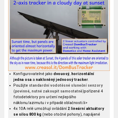
Konfigurovatelné jako
dvouosý
,
horizontální
jedna osa
a
nakloněný jednoosý tracker
.
Použijte
standardní vodotěsné sluneční senzory
(povinné, nutné zakoupit samostatně)
pořízené 4
fotodetektory pro určení nejlepšího
náklonu/azimutu i v případě oblačnosti.li>
4x 10A relé umožňují ovládání
2 lineární aktuátory
se silou 800 kg
(nebo otočné pohony), napájené