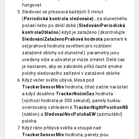
fungovat.
Sledovač se přesouvá každých 5 minut
(
Periodická kontrola sledovače)
, za slunečného
počasí nebo po delší době (
SledováníPeriodická
kontrolaOblačno
) když je zataženo (zkontrolujte
SledováníZataženoPrahová hodnota
parametr k
se(prahová hodnota osvětlení pro rozlišení
zatažené oblohy od slunečné): parametry jsou
uvedeny níže a uživatel je může změnit. Delší čas
je nastaven, aby se zabránilo příliš časté změně
polohy sledovacího zařízení v zatažené oblohe.
Když večer světlo ubývá, klesá pod
TrackerSensorMin
hodnota, čítač začne narůstat
a když dosáhne
TrackerNočníČas
hodnota
(výchozí hodnota je 300 sekund), panely budou
orientovány vzhledem k
TrackerNightPositionNS
(náklon) a
SledovačNocPolohaEW
(azimutální)
poloha.
Když ráno přibývá světla a stoupá nad
TrackerSensorMin
hodnota, panely jsou