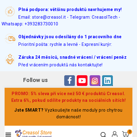
Plná podpora: většinu produktů navrhujeme my!
Email: store@creasol.it - Telegram: CreasolTech -
Whatsapp: +393283730010
Objednávky jsou odesílány do 1 pracovního dne
Prioritní pošta: rychle a levně - Expresní kurýr:
Záruka 24 měsíců, snadné vrácení / vrácení peněz
Před vrácením produktů nás kontaktujte!
Follow us
PROMO: 5% sleva při více než 50 € produktů Creasol.
Extra 6%, pokud sdílíte produkty na sociálních sítích!
Jste SMART?
Vyzkoušejte naše moduly pro chytrou
domácnost!
0
