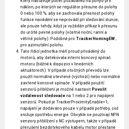
který nastavuje počet požadavků na pohyb pro
náklon, po kterých se regulátor přesune do polohy
0 nebo 100 %, aby se zachovala přesnost polohy:
funkce navádění se neprovádí při sledování slunce,
ale pouze tehdy, když je vyžádán příkaz k přesunu
do určité pevné polohy (včetně noční, ranní a
větrné polohy). Podobně pro
TrackerHomingEW
,
pro azimutální polohu.
Tato řídicí jednotka měří proud přiváděný do
motorů, aby detekovala interní koncový spínač
motoru (běžně k dispozici v lineárních
aktuátorech). V případě otočných převodů lze
použít normálně otevřené (výchozí) nebo normálně
zavřené koncové spínače. V případě použití
senzorů přiblížení je možné nastavit
Povolit
vzdálenost sledovače
na 1 nebo 2 pro napájení
senzorů. Pokud je TrackerProximityEnable=1,
napájení je dodáváno pouze v případě potřeby, což
snižuje spotřebu energie. Obvykle se používají NPN
senzory přiblížení s NC výstupem, takže v případě
přerušení bezdotykového kabelu motor přestane