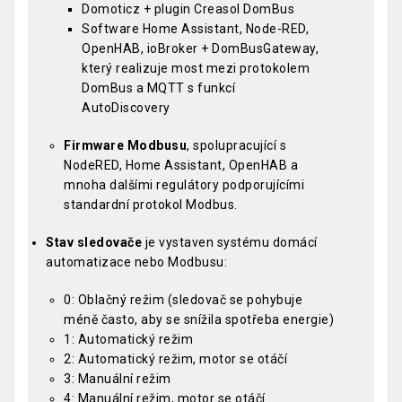
Domoticz + plugin Creasol DomBus
Software Home Assistant, Node-RED,
OpenHAB, ioBroker + DomBusGateway,
který realizuje most mezi protokolem
DomBus a MQTT s funkcí
AutoDiscovery
Firmware Modbusu
, spolupracující s
NodeRED, Home Assistant, OpenHAB a
mnoha dalšími regulátory podporujícími
standardní protokol Modbus.
Stav sledovače
je vystaven systému domácí
automatizace nebo Modbusu:
0: Oblačný režim (sledovač se pohybuje
méně často, aby se snížila spotřeba energie)
1: Automatický režim
2: Automatický režim, motor se otáčí
3: Manuální režim
4: Manuální režim, motor se otáčí