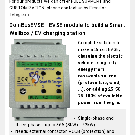
For our products we can offer FULL SUPPORT and
CUSTOMIZATION: please contact us by
Email
or
Telegram
DomBusEVSE - EVSE module to build a Smart
Wallbox / EV charging station
Complete solution to
make a Smart EVSE,
charging the electric
vehicle using only
energy from
renewable source
(photovoltaic, wind,
...), or adding 25-50-
75-100% of available
power from the grid
.
Single-phase and
three-phases, up to 36A (8kW or 22kW)
Needs external contactor, RCCB (protection) and