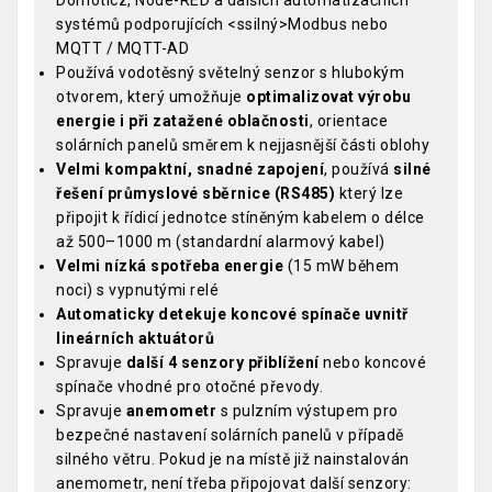
systémů podporujících <ssilný>Modbus nebo
MQTT / MQTT-AD
Používá vodotěsný světelný senzor s hlubokým
otvorem, který umožňuje
optimalizovat výrobu
energie i při zatažené oblačnosti
, orientace
solárních panelů směrem k nejjasnější části oblohy
Velmi kompaktní, snadné zapojení
, používá
silné
řešení průmyslové sběrnice (RS485)
který lze
připojit k řídicí jednotce stíněným kabelem o délce
až 500–1000 m (standardní alarmový kabel)
Velmi nízká spotřeba energie
(15 mW během
noci) s vypnutými relé
Automaticky detekuje koncové spínače uvnitř
lineárních aktuátorů
Spravuje
další 4 senzory přiblížení
nebo koncové
spínače vhodné pro otočné převody.
Spravuje
anemometr
s pulzním výstupem pro
bezpečné nastavení solárních panelů v případě
silného větru. Pokud je na místě již nainstalován
anemometr, není třeba připojovat další senzory: