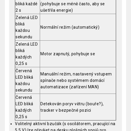
bliká každé
(pohybuje se méně často, aby se
2 s
ušetřila energie)
Zelená LED
bliká
Normální režim (automatický)
každou
sekundu
Zelená LED
bliká
Motor zapnutý, pohybuje se
každých
0,25 s
Červená
Manuální režim, nastavený vstupem
LED bliká
spínače nebo systémem domácí
každou
automatizace (zařízení MAN)
sekundu
Červená
LED bliká
Detekován poryv větru (bouře?),
každých
tracker v bezpečné pozici
0,25 s
Volitelný aktivní bzučák (s oscilátorem, pracující na
5,5 V) lze připájet na desku plošných spojů pro