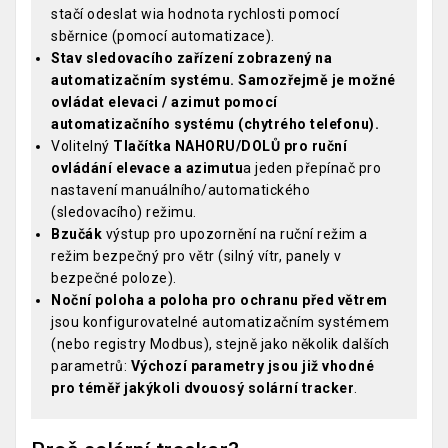
stačí odeslat wia hodnota rychlosti pomocí
sběrnice (pomocí automatizace).
Stav sledovacího zařízení zobrazený na
automatizačním systému. Samozřejmě je možné
ovládat elevaci / azimut pomocí
automatizačního systému (chytrého telefonu).
Volitelný
Tlačítka NAHORU/DOLŮ pro ruční
ovládání elevace a azimutu
a jeden přepínač pro
nastavení manuálního/automatického
(sledovacího) režimu.
Bzučák
výstup pro upozornění na ruční režim a
režim bezpečný pro větr (silný vítr, panely v
bezpečné poloze).
Noční poloha a poloha pro ochranu před větrem
jsou konfigurovatelné automatizačním systémem
(nebo registry Modbus), stejně jako několik dalších
parametrů:
Výchozí parametry jsou již vhodné
pro téměř jakýkoli dvouosý solární tracker
.