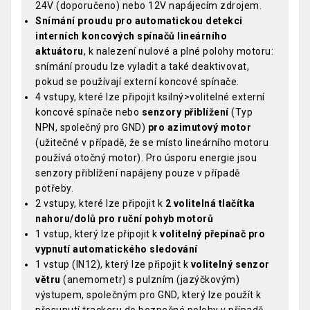
24V (doporučeno) nebo 12V napájecím zdrojem.
Snímání proudu pro automatickou detekci
interních koncových spínačů lineárního
aktuátoru
, k nalezení nulové a plné polohy motoru:
snímání proudu lze vyladit a také deaktivovat,
pokud se používají externí koncové spínače.
4 vstupy, které lze připojit ksilný>volitelné externí
koncové spínače nebo
senzory přiblížení
(Typ
NPN, společný pro GND)
pro azimutový motor
(užitečné v případě, že se místo lineárního motoru
používá otočný motor). Pro úsporu energie jsou
senzory přiblížení napájeny pouze v případě
potřeby.
2 vstupy, které lze připojit k
2 volitelná tlačítka
nahoru/dolů pro ruční pohyb motorů
1 vstup, který lze připojit k
volitelný přepínač pro
vypnutí automatického sledování
1 vstup (IN12), který lze připojit k
volitelný senzor
větru
(anemometr) s pulzním (jazýčkovým)
výstupem, společným pro GND, který lze použít k
přesunutí trackeru do bezpečné polohy v případě