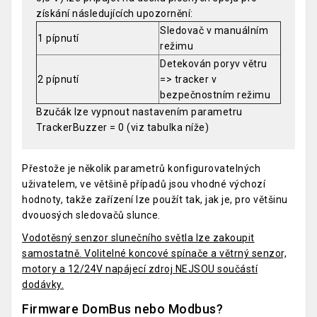
získání následujících upozornění:
Sledovač v manuálním
1 pípnutí
režimu
Detekován poryv větru
2 pípnutí
=> tracker v
bezpečnostním režimu
Bzučák lze vypnout nastavením parametru
TrackerBuzzer = 0 (viz tabulka níže)
Přestože je několik parametrů konfigurovatelných
uživatelem, ve většině případů jsou vhodné výchozí
hodnoty, takže zařízení lze použít tak, jak je, pro většinu
dvouosých sledovačů slunce.
Vodotěsný senzor slunečního světla lze zakoupit
samostatně. Volitelné koncové spínače a větrný senzor,
motory a 12/24V napájecí zdroj NEJSOU součástí
dodávky.
Firmware DomBus nebo Modbus?