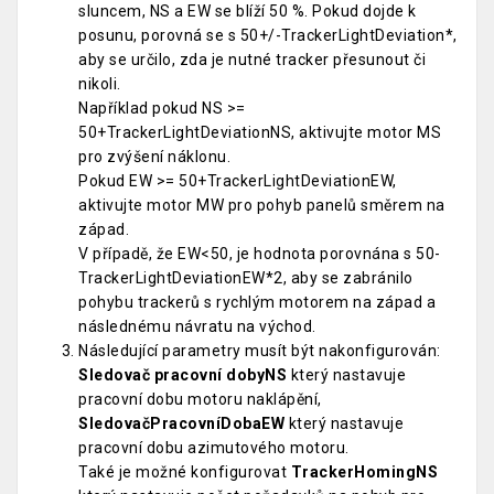
sluncem, NS a EW se blíží 50 %. Pokud dojde k
posunu, porovná se s 50+/-TrackerLightDeviation*,
aby se určilo, zda je nutné tracker přesunout či
nikoli.
Například pokud NS >=
50+TrackerLightDeviationNS, aktivujte motor MS
pro zvýšení náklonu.
Pokud EW >= 50+TrackerLightDeviationEW,
aktivujte motor MW pro pohyb panelů směrem na
západ.
V případě, že EW<50, je hodnota porovnána s 50-
TrackerLightDeviationEW*2, aby se zabránilo
pohybu trackerů s rychlým motorem na západ a
následnému návratu na východ.
Následující parametry musít být nakonfigurován:
Sledovač pracovní dobyNS
který nastavuje
pracovní dobu motoru naklápění,
SledovačPracovníDobaEW
který nastavuje
pracovní dobu azimutového motoru.
Také je možné konfigurovat
TrackerHomingNS