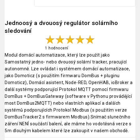
Jednoosý a dvouosý regulátor solárního
sledování
1 hodnocení
Modul domácí automatizace, který lze použít jako
Samostatný jedno- nebo dvouosý solární tracker, pracující
autonomně. Lze ovládat i systémem domácí automatizace,
jako Domoticz (s použitím firmwaru DomBus + pluginu
Domoticz), Domácí asistent, Node-RED, OpenHAB, ioBroker a
další systémy podporující Protokol MQTT pomocí firmwaru
DomBus + DomBusGateway (software v Pythonu provádějící
most DomBus2MQTT) nebo vlastních aplikací a dalších
systémů podporujících Protokol Modbus (s použitím verze
DomBusTracker2 s firmwarem Modbus).Snímač slunečního
záření NENÍ součástí balení, ale máme ho vodotěsná verze s
5m dlouhým kabelem které lze zakoupit v našem obchodě.