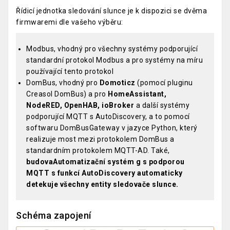
Řídicí jednotka sledování slunce je k dispozici se dvěma
firmwaremi dle vašeho výběru:
Modbus, vhodný pro všechny systémy podporující
standardní protokol Modbus a pro systémy na míru
používající tento protokol
DomBus, vhodný pro
Domoticz
(pomocí pluginu
Creasol DomBus) a pro
HomeAssistant,
NodeRED, OpenHAB, ioBroker
a další systémy
podporující MQTT s AutoDiscovery, a to pomocí
softwaru DomBusGateway v jazyce Python, který
realizuje most mezi protokolem DomBus a
standardním protokolem MQTT-AD. Také,
budovaAutomatizační systém g s podporou
MQTT s funkcí AutoDiscovery automaticky
detekuje všechny entity sledovače slunce.
Schéma zapojení