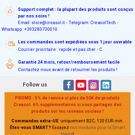
Support complet : la plupart des produits sont conçus
par nos soins !
Email: store@creasol.it - Telegram: CreasolTech -
Whatsapp: +393283730010
Les commandes sont expédiées sous 1 jour ouvrable
Courrier prioritaire : rapide et pas cher - C
Garantie 24 mois, retour/remboursement facile
Contactez-nous avant de retourner les produits !
Follow us
PROMO : 5% de remise si plus de 50€ de produits
Creasol. 6% supplémentaires si vous partagez des
produits sur les réseaux sociaux !
Commandes extra-UE
: uniquement B2C, 120 EUR min.
Êtes-vous SMART?
Essayez
nos modules pour la Smart
Home
!