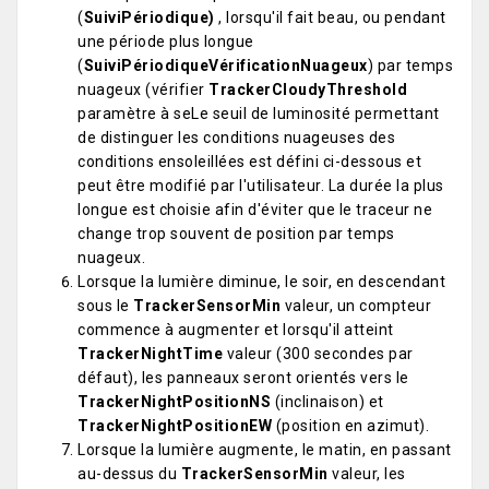
(
SuiviPériodique)
, lorsqu'il fait beau, ou pendant
une période plus longue
(
SuiviPériodiqueVérificationNuageux
) par temps
nuageux (vérifier
TrackerCloudyThreshold
paramètre à seLe seuil de luminosité permettant
de distinguer les conditions nuageuses des
conditions ensoleillées est défini ci-dessous et
peut être modifié par l'utilisateur. La durée la plus
longue est choisie afin d'éviter que le traceur ne
change trop souvent de position par temps
nuageux.
Lorsque la lumière diminue, le soir, en descendant
sous le
TrackerSensorMin
valeur, un compteur
commence à augmenter et lorsqu'il atteint
TrackerNightTime
valeur (300 secondes par
défaut), les panneaux seront orientés vers le
TrackerNightPositionNS
(inclinaison) et
TrackerNightPositionEW
(position en azimut).
Lorsque la lumière augmente, le matin, en passant
au-dessus du
TrackerSensorMin
valeur, les