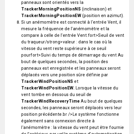
panneaux sont orientés vers la
TrackerMorningPositionNS
(inclinaison) et
TrackerMorningPositionEW
(position en azimut).
Si un anémomètre est connecté à l'entrée Vent, il
mesure la fréquence de l'anémomètre et la
compare à celle de l'entrée Vent.fort>Seuil de vent
du traqueur/strong>valeur : dans le cas où la
vitesse du vent reste supérieure à ce seuil
pourfort>Suivi du temps de démarrage du vent Au
bout de quelques secondes, la position des
panneaux est enregistrée et les panneaux seront
déplacés vers une position sûre définie par
TrackerWindPositionNS
et
TrackerWindPositionEW.
Lorsque la vitesse du
vent tombe en dessous du seuil de
TrackerWindRecoveryTime
Au bout de quelques
secondes, les panneaux seront déplacés vers leur
position précédente.br />Le système fonctionne
également sans connexion directe à
l'anémomètre : la vitesse du vent peut être fournie