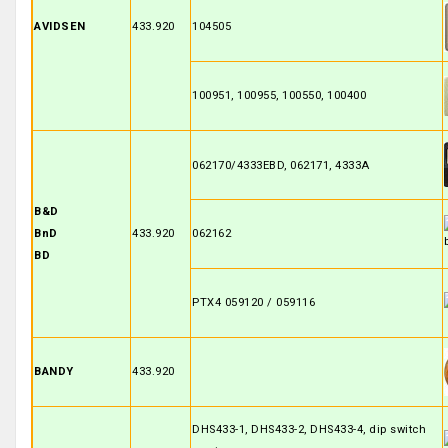
AVIDSEN
433.920
104505
100951, 100955, 100550, 100400
062170/4333EBD, 062171, 4333A
B&D
BnD
433.920
062162
BD
PTX4 059120 / 059116
BANDY
433.920
DHS433-1, DHS433-2, DHS433-4, dip switch