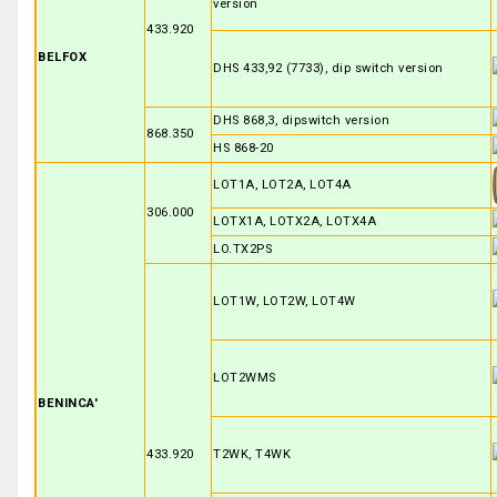
version
433.920
BELFOX
DHS 433,92 (7733), dip switch version
DHS 868,3, dipswitch version
868.350
HS 868-20
LOT1A, LOT2A, LOT4A
306.000
LOTX1A, LOTX2A, LOTX4A
LO.TX2PS
LOT1W, LOT2W, LOT4W
LOT2WMS
BENINCA'
433.920
T2WK, T4WK