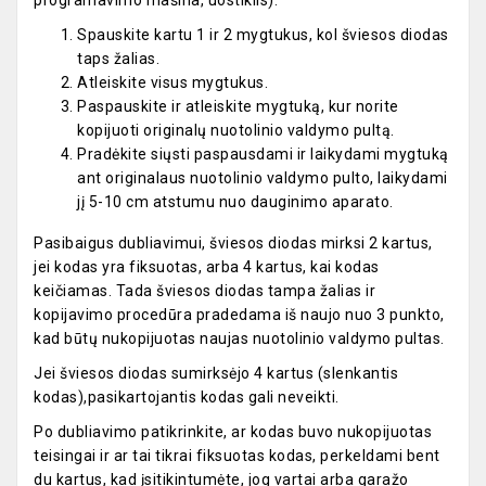
Spauskite kartu 1 ir 2 mygtukus, kol šviesos diodas
taps žalias.
Atleiskite visus mygtukus.
Paspauskite ir atleiskite mygtuką, kur norite
kopijuoti originalų nuotolinio valdymo pultą.
Pradėkite siųsti paspausdami ir laikydami mygtuką
ant originalaus nuotolinio valdymo pulto, laikydami
jį 5-10 cm atstumu nuo dauginimo aparato.
Pasibaigus dubliavimui, šviesos diodas mirksi 2 kartus,
jei kodas yra fiksuotas, arba 4 kartus, kai kodas
keičiamas. Tada šviesos diodas tampa žalias ir
kopijavimo procedūra pradedama iš naujo nuo 3 punkto,
kad būtų nukopijuotas naujas nuotolinio valdymo pultas.
Jei šviesos diodas sumirksėjo 4 kartus (slenkantis
kodas),pasikartojantis kodas gali neveikti.
Po dubliavimo patikrinkite, ar kodas buvo nukopijuotas
teisingai ir ar tai tikrai fiksuotas kodas, perkeldami bent
du kartus, kad įsitikintumėte, jog vartai arba garažo