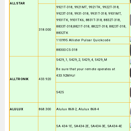
ALLSTAR
9921T-318, 9921MT, 9921TK, 9922T-318,
9923T-318, 9931-318, 9931T-318, 9931MT,
9931TK, 9931TK6, 8831T-318, 8832T-318,
8833T-318,8821T-318, 8822T-318, 8823T-318,
318.000
8832TK
110995 Allister Pulsar Quickcode
8830OCS-318
S429_1, S429_2, S429_4, S429_M
Be sure that your remote operates at
433.92MHz!
ALLTRONIK
433.920
S425
ALULUX
868.300
Alulux 868-2, Alulux 868-4
SA 434-1E, SA434-2E, SA434-3E, SA434-4E