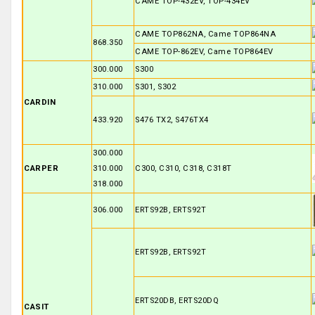
CAME TOP-432EV, TOP-434EV
CAME TOP862NA, Came TOP864NA
868.350
CAME TOP-862EV, Came TOP864EV
300.000
S300
310.000
S301, S302
CARDIN
433.920
S476 TX2, S476TX4
300.000
CARPER
310.000
C300, C310, C318, C318T
318.000
306.000
ERTS92B, ERTS92T
ERTS92B, ERTS92T
ERTS20DB, ERTS20DQ
CASIT