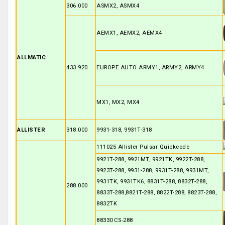
306.000
ASMX2, ASMX4
AEMX1, AEMX2, AEMX4
ALLMATIC
433.920
EUROPE AUTO ARMY1, ARMY2, ARMY4
MX1, MX2, MX4
ALLISTER
318.000
9931-318, 9931T-318
111025 Allister Pulsar Quickcode
9921T-288, 9921MT, 9921TK, 9922T-288,
9923T-288, 9931-288, 9931T-288, 9931MT,
9931TK, 9931TK6, 8831T-288, 8832T-288,
288.000
8833T-288,8821T-288, 8822T-288, 8823T-288,
8832TK
8833OCS-288