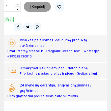
Į Krepšelį
favorite_border
Yra
Visiškas palaikymas: daugumą produktų
sukūrėme mes!
Email: store@creasol.it - Telegram: CreasolTech - Whatsapp:
+393283730010
Užsakymai išsiunčiami per 1 darbo dieną
Prioritetinis paštas: greitas ir pigus - Greitasis kurj
24 mėnesių garantija, lengvas grąžinimas /
grąžinimas
Prieš grąžindami prekes susisiekite su mumis!