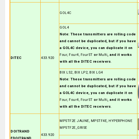
GOL4C
GOL4
Note: These transmitters are rolling code
and cannot be duplicated, but if you have
a GOL4C device, you can duplicate it on
Four, Four4, FourST
or
Multi
, and it works
DITEC
433.920
with all the DITEC receivers
.
BIX LS2, BIX LP2, BIX LG4
Note: These transmitters are rolling code
and cannot be duplicated, but if you have
a GOL4C device, you can duplicate it on
Four, Four4, FourST
or
Multi
, and it works
with all the DITEC receivers
.
MPSTF2E JAUNE, MPSTF4E, HYPERPHONE
MPSTF2E_GRISE
DOITRAND
433.920
FDOITRAND