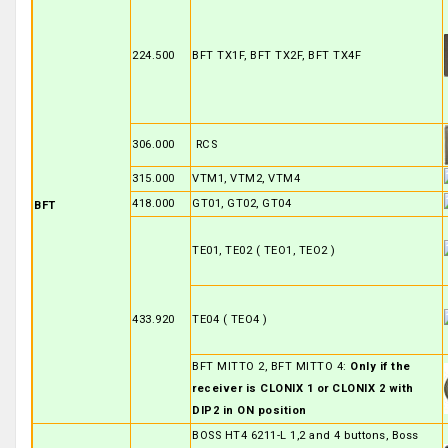
224.500
BFT TX1F, BFT TX2F, BFT TX4F
306.000
RCS
315.000
VTM1, VTM2, VTM4
418.000
GT01, GT02, GT04
BFT
TE01, TE02 ( TEO1, TEO2 )
433.920
TE04 ( TEO4 )
BFT MITTO 2, BFT MITTO 4:
Only if the
receiver is CLONIX 1 or CLONIX 2 with
DIP2 in ON position
BOSS HT4 6211-L 1,2 and 4 buttons, Boss