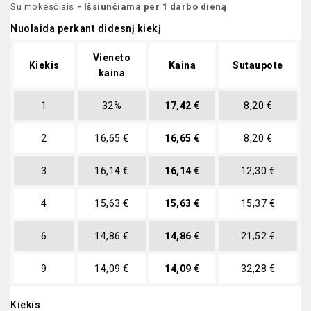
Su mokesčiais
Išsiunčiama per 1 darbo dieną
Nuolaida perkant didesnį kiekį
Vieneto
Kiekis
Kaina
Sutaupote
kaina
1
32%
17,42 €
8,20 €
2
16,65 €
16,65 €
8,20 €
3
16,14 €
16,14 €
12,30 €
4
15,63 €
15,63 €
15,37 €
6
14,86 €
14,86 €
21,52 €
9
14,09 €
14,09 €
32,28 €
Kiekis