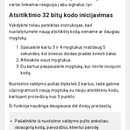
vartai tinkamai reaguoja į abu signalus./p>
Atsitiktinio 32 bitų kodo inicijavimas
Vykdykite toliau pateiktas instrukcijas, kad
nustatytumėte naują atsitiktinį kodą viename ar daugiau
mygtukų:
Spauskite kartu 3 ir 4 mygtukus maždaug 5
sekundes, kol šviesos diodas pradės šviesti žaliai.
Atleiskite visus mygtukus.
Du kartus paspauskite mygtuką, kur norite inicijuoti
kodą.
Nuotolinio valdymo pultas blyksteli 2 kartus, tada galima
užprogramuoti naują mygtuką su nauju atsitiktiniu kodu,
kartojant procedūrą nuo 3 punkto.
Ši funkcija naudinga daugiausia dėl dviejų priežasčių:
Pašalinkite iš nuotolinio valdymo pulto anksčiau
išsaugotą kodą, pavyzdžiui, klientui parodę