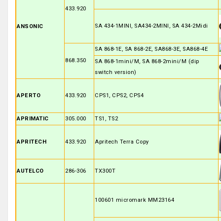
433.920
SA 434-1MINI, SA434-2MINI, SA 434-2Midi
ANSONIC
SA 868-1E, SA 868-2E, SA868-3E, SA868-4E
868.350
SA 868-1mini/M, SA 868-2mini/M (dip
switch version)
APERTO
433.920
CPS1, CPS2, CPS4
APRIMATIC
305.000
TS1, TS2
APRITECH
433.920
Apritech Terra Copy
AUTELCO
286-306
TX300T
100601 micromark MM23164