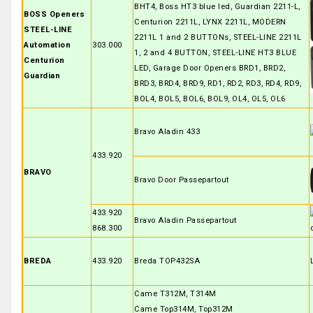
BHT4, Boss HT3 blue led, Guardian 2211-L,
BOSS Openers
Centurion 2211L, LYNX 2211L, MODERN
STEEL-LINE
2211L 1 and 2 BUTTONs, STEEL-LINE 2211L
Automation
303.000
1, 2 and 4 BUTTON, STEEL-LINE HT3 BLUE
Centurion
LED, Garage Door Openers BRD1, BRD2,
Guardian
BRD3, BRD4, BRD9, RD1, RD2, RD3, RD4, RD9,
BOL4, BOL5, BOL6, BOL9, OL4, OL5, OL6
Bravo Aladin 433
433.920
BRAVO
Bravo Door Passepartout
433.920
Bravo Aladin Passepartout
868.300
BREDA
433.920
Breda TOP432SA
Came T312M, T314M
Came Top314M, Top312M