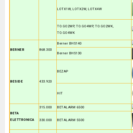
LOTX1W, LOTX2W, LOTX4W
TO.GO2WP, TO.GO4WP, TO.GO2WK,
TO.GO4WK
Berner BHS140
BERNER
868.300
Berner BHS130
BEZAP
BESIDE
433.920
HIT
315.000
BETALARM 6500
BETA
ELETTRONICA
330.000
BETALARM 5500