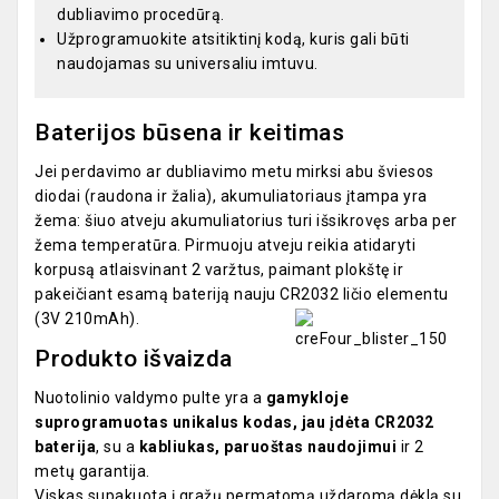
dubliavimo procedūrą.
Užprogramuokite atsitiktinį kodą, kuris gali būti
naudojamas su universaliu imtuvu.
Baterijos būsena ir keitimas
Jei perdavimo ar dubliavimo metu mirksi abu šviesos
diodai (raudona ir žalia), akumuliatoriaus įtampa yra
žema: šiuo atveju akumuliatorius turi išsikrovęs arba per
žema temperatūra. Pirmuoju atveju reikia atidaryti
korpusą atlaisvinant 2 varžtus, paimant plokštę ir
pakeičiant esamą bateriją nauju CR2032 ličio elementu
(3V 210mAh).
Produkto išvaizda
Nuotolinio valdymo pulte yra a
gamykloje
suprogramuotas unikalus kodas, jau įdėta CR2032
baterija
, su a
kabliukas, paruoštas naudojimui
ir 2
metų garantija.
Viskas supakuota į gražų permatomą uždaromą dėklą su