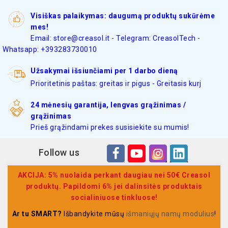
Visiškas palaikymas: daugumą produktų sukūrėme
mes!
Email: store@creasol.it - Telegram: CreasolTech -
Whatsapp: +393283730010
Užsakymai išsiunčiami per 1 darbo dieną
Prioritetinis paštas: greitas ir pigus - Greitasis kurj
24 mėnesių garantija, lengvas grąžinimas /
grąžinimas
Prieš grąžindami prekes susisiekite su mumis!
Follow us
AKCIJA: 5% nuolaida perkant daugiau nei 50€ Creasol
produktų. Papildomi 6% jei dalinsitės produktais
socialiniuose tinkluose!
Ar tu SMART?
Išbandykite mūsų
išmaniųjų namų modulius
!