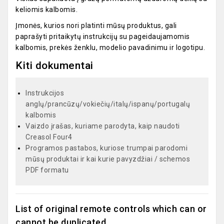
keliomis kalbomis.
Įmonės, kurios nori platinti mūsų produktus, gali
paprašyti pritaikytų instrukcijų su pageidaujamomis
kalbomis, prekės ženklu, modelio pavadinimu ir logotipu.
Kiti dokumentai
Instrukcijos
anglų/prancūzų/vokiečių/italų/ispanų/portugalų
kalbomis
Vaizdo įrašas, kuriame parodyta, kaip naudoti
Creasol Four4
Programos pastabos, kuriose trumpai parodomi
mūsų produktai ir kai kurie pavyzdžiai / schemos
PDF formatu
List of original remote controls which can or
cannot be duplicated