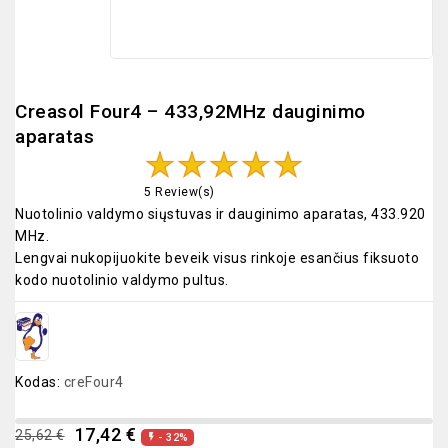
Creasol Four4 – 433,92MHz dauginimo
aparatas
5 Review(s)
Nuotolinio valdymo siųstuvas ir dauginimo aparatas, 433.920
MHz.
Lengvai nukopijuokite beveik visus rinkoje esančius fiksuoto
kodo nuotolinio valdymo pultus.
Kodas:
creFour4
17,42 €
25,62 €
- 32%
