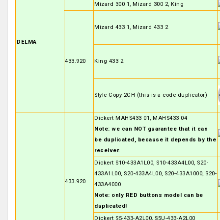
Mizard 300 1, Mizard 300 2, King
Mizard 433 1, Mizard 433 2
DELMA
433.920
King 433 2
Style Copy 2CH (this is a code duplicator)
Dickert MAHS433 01, MAHS433 04
Note: we can NOT guarantee that it can
be duplicated, because it depends by the
receiver.
Dickert S10-433A1L00, S10-433A4L00, S20-
433A1L00, S20-433A4L00, S20-433A1000, S20-
433.920
433A4000
Note: only RED buttons model can be
duplicated!
Dickert S5-433-A2L00, S5U-433-A2L00