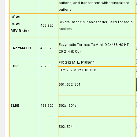
buttons, and transparent with transparent
buttons
DÜWI
Several models, handsender used for radio
DUWI
433.920
sockets
REV Ritter
Eazymatic Tormax TxMini_DC/433 HS-HF
EAZYMATIC
433.920
20.244 (DCL)
FIX 292 MHz F105611
ECP
292.000
KEY 292 MHz F106038
501, 502, 504
ELBE
433.920
502a, 504a
502, 504