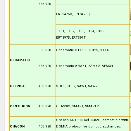
433.920
ERTS476D, ERTS476Q
TXS1, TXS2, TXS3, TXS4, TXS6
ERTS97B, ERTS97T
305.000
Cedamatic CTX1S, CTX2S, CTX4S
CEDAMATIC
433.920
Cedamatic AEMX1, AEMX2, AEMX4
CELINSA
433.920
S10 1, S10 2, SAW1, SAW2
CENTURION
433.920
CLASSIC, SMART, SMART2
Chacon KCT-510 Ref. 54591, compatible with
CHACON
433.920
DOMIA protocol for domotic appliances.