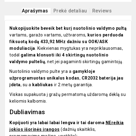
Aprašymas
Prekė detaliau
Reviews
Nukopijuokite beveik bet kurį nuotolinio valdymo pultą
vartams, garažo vartams, užtvaroms,
kurios perduoda
fiksuotą kodą 433,92 MHz dažniu su OOK/ASK
moduliacija
. Kiekvienas mygtukas yra nepriklausomas,
todėl
galima klonuoti iki 4 skirtingų nuotolinio
valdymo pultelių
, net jei pagaminti skirtingų gamintojų.
Nuotolinio valdymo pulte yra a
gamykloje
užprogramuotas unikalus kodas
,
CR2032 baterija jau
įdėta
, su a
kabliukas
ir 2 metų garantija.
Viskas supakuota į gražų permatomą uždaromą dėklą su
keliomis kalbomis.
Dubliavimas
Kopijuoti yra labai labai lengva ir tai daroma
NEreikia
jokios išorinės įrangos
(dažnių skaitiklis,
programavimo mašina, uostiklis):