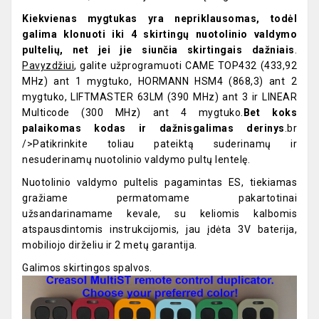
Kiekvienas mygtukas yra nepriklausomas, todėl
galima klonuoti iki 4 skirtingų nuotolinio valdymo
pultelių, net jei jie siunčia skirtingais dažniais
.
Pavyzdžiui
, galite užprogramuoti CAME TOP432 (433,92
MHz) ant 1 mygtuko, HORMANN HSM4 (868,3) ant 2
mygtuko, LIFTMASTER 63LM (390 MHz) ant 3 ir LINEAR
Multicode (300 MHz) ant 4 mygtuko.
Bet koks
palaikomas kodas ir dažnisgalimas derinys
.br
/>Patikrinkite toliau pateiktą suderinamų ir
nesuderinamų nuotolinio valdymo pultų lentelę.
Nuotolinio valdymo pultelis pagamintas ES, tiekiamas
gražiame permatomame pakartotinai
užsandarinamame kevale, su keliomis kalbomis
atspausdintomis instrukcijomis, jau įdėta 3V baterija,
mobiliojo dirželiu ir 2 metų garantija.
Galimos skirtingos spalvos.