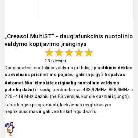
„Creasol MultiST“ - daugiafunkcinis nuotolinio
valdymo kopijavimo įrenginys
2 Review(s)
Daugiadažnis nuotolinio valdymo pultelis, į
plastikinis dėklas
su švelnaus prisilietimo pojūčiu
, galima įsigyti
6 spalvos
.
Automatiškai išmokite originalių nuotolinio valdymo
pultelių dažnį ir kodą
, perduodamas 433,92MHz, 868,3MHz ir
220–418 MHz dažniu (ne ES versijai, kur šie dažniai išjungti).
Labai lengva programuoti, kiekvienas mygtukas yra
nepriklausomas ir gali veikti skirtingu dažniu.