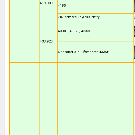
418.000
4185
787 remote keyless entry
4330E, 4332E, 4333E
433.920
Chamberlain Liftmaster 4335E