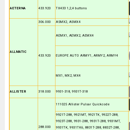
AETERNA
433.920
TX433 1,2,4 buttons
306.000
ASMX2, ASMX4
AEMX1, AEMX2, AEMX4
ALLMATIC
433.920
EUROPE AUTO ARMY1, ARMY2, ARMY4
MX1, MX2, MX4
ALLISTER
318.000
9931-318, 9931T-318
111025 Allister Pulsar Quickcode
9921T-288, 9921MT, 9921TK, 9922T-288,
9923T-288, 9931-288, 9931T-288, 9931MT,
288.000
9931TK, 9931TK6, 8831T-288, 8832T-288,