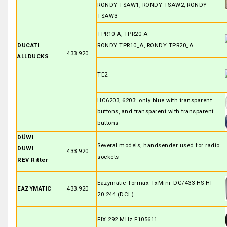
RONDY TSAW1, RONDY TSAW2, RONDY
TSAW3
TPR10-A, TPR20-A
DUCATI
RONDY TPR10_A, RONDY TPR20_A
433.920
ALLDUCKS
TE2
HC6203, 6203: only blue with transparent
buttons, and transparent with transparent
buttons
DÜWI
Several models, handsender used for radio
DUWI
433.920
sockets
REV Ritter
Eazymatic Tormax TxMini_DC/433 HS-HF
EAZYMATIC
433.920
20.244 (DCL)
FIX 292 MHz F105611