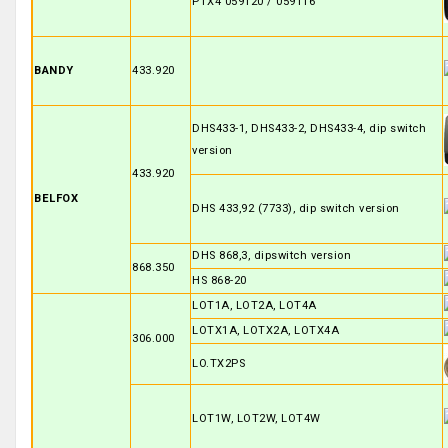
PTX4 059120 / 059116
BANDY
433.920
DHS433-1, DHS433-2, DHS433-4, dip switch
version
433.920
BELFOX
DHS 433,92 (7733), dip switch version
DHS 868,3, dipswitch version
868.350
HS 868-20
LOT1A, LOT2A, LOT4A
LOTX1A, LOTX2A, LOTX4A
306.000
LO.TX2PS
LOT1W, LOT2W, LOT4W