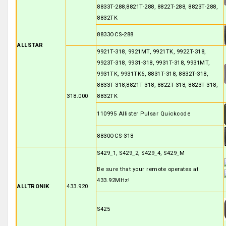
8833T-288,8821T-288, 8822T-288, 8823T-288,
8832TK
8833OCS-288
ALLSTAR
9921T-318, 9921MT, 9921TK, 9922T-318,
9923T-318, 9931-318, 9931T-318, 9931MT,
9931TK, 9931TK6, 8831T-318, 8832T-318,
8833T-318,8821T-318, 8822T-318, 8823T-318,
318.000
8832TK
110995 Allister Pulsar Quickcode
8830OCS-318
S429_1, S429_2, S429_4, S429_M
Be sure that your remote operates at
433.92MHz!
ALLTRONIK
433.920
S425