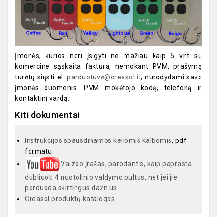
Įmonės, kurios nori įsigyti ne mažiau kaip 5 vnt su
komercine sąskaita faktūra, nemokant PVM, prašymą
turėtų siųsti el.
parduotuvė@creasol.it
, nurodydami savo
įmonės duomenis, PVM mokėtojo kodą, telefoną ir
kontaktinį vardą.
Kiti dokumentai
Instrukcijos spausdinamos keliomis kalbomis
, pdf
formatu.
Vaizdo įrašas, parodantis, kaip paprasta
dubliuoti 4 nuotolinio valdymo pultus, net jei jie
perduoda skirtingus dažnius.
Creasol produktų katalogas