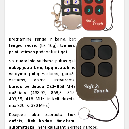
programinė įranga ir kaina, bet
lengvo svorio
(tik 16g),
švelnus
prisilietimas
padengti ir
ilgai
.
Šis nuotolinio valdymo pultas gali
nukopijuoti kelių tipų nuotolinio
valdymo pultą
vartams, garažo
vartams, eismo užtvaroms,
kurios perduoda 220–868 MHz
dažniais
(433,92, 868,3, 315,
403,55, 418 MHz ir keli dažniai
nuo 220 iki 390 MHz).
Kopijuoti labai paprasta:
tiek
dažnis, tiek kodas išmokami
automatiškai
, nereikalaujant išorinės įrangos.