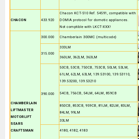
Chacon KCT-510 Ref. 54591, compatible with
CHACON
433.920
DOMIA protocol for domotic appliances.
Not comptible with LKCT-XXX!
300.000
Chamberlain 300MC (multicode)
333LM
315.000
360LM, 362LM, 363LM
50CB, 53CB, 750CB, 753CB, 50LM, 53LM,
61LM, 62LM, 63LM, 139.53100, 139.53110,
139.53200, 139.53210
54CB, 756CB, 54LM, 64LM, 859CB
390.000
CHAMBERLAIN
850CB, 853CB, 959CB, 81LM, 82LM, 83LM,
LIFTMASTER
84LM, 99LM
MOTORLIFT
33LM
SEARS
CRAFTSMAN
4180, 4182, 4183