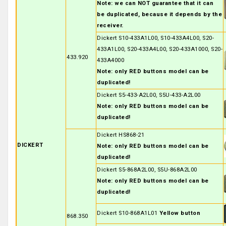
Note: we can NOT guarantee that it can
be duplicated, because it depends by the
receiver.
Dickert S10-433A1L00, S10-433A4L00, S20-
433A1L00, S20-433A4L00, S20-433A1000, S20-
433.920
433A4000
Note: only RED buttons model can be
duplicated!
Dickert S5-433-A2L00, S5U-433-A2L00
Note: only RED buttons model can be
duplicated!
Dickert HS868-21
DICKERT
Note: only RED buttons model can be
duplicated!
Dickert S5-868A2L00, S5U-868A2L00
Note: only RED buttons model can be
duplicated!
Dickert S10-868A1L01
Yellow button
868.350