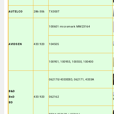
AUTELCO
286-306
TX300T
100601 micromark MM23164
AVIDSEN
433.920
104505
100951, 100955, 100550, 100400
062170/4333EBD, 062171, 4333A
B&D
BnD
433.920
062162
BD