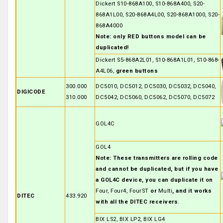
Dickert S10-868A100, S10-868A400, S20-
868A1L00, S20-868A4L00, S20-868A1000, S20-
868A4000
Note: only RED buttons model can be
duplicated!
Dickert S5-868A2L01, S10-868A1L01, S10-868-
A4L06,
green buttons
300.000
DC5010, DC5012, DC5030, DC5032, DC5040,
DIGICODE
310.000
DC5042, DC5060, DC5062, DC5070, DC5072
GOL4C
GOL4
Note: These transmitters are rolling code
and cannot be duplicated, but if you have
a GOL4C device, you can duplicate it on
Four, Four4, FourST
or
Multi
, and it works
DITEC
433.920
with all the DITEC receivers
.
BIX LS2, BIX LP2, BIX LG4