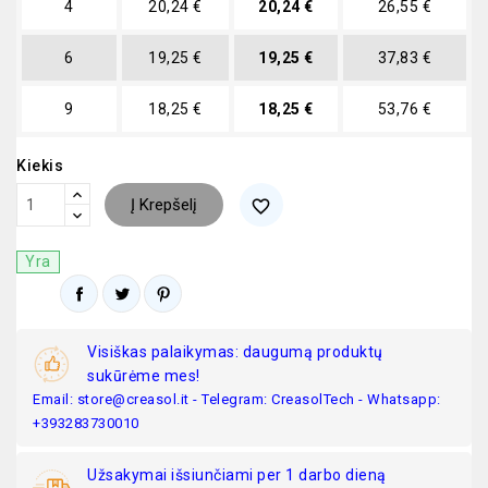
4
20,24 €
20,24 €
26,55 €
6
19,25 €
19,25 €
37,83 €
9
18,25 €
18,25 €
53,76 €
Kiekis
Į Krepšelį
favorite_border
Yra
Visiškas palaikymas: daugumą produktų
sukūrėme mes!
Email: store@creasol.it - Telegram: CreasolTech - Whatsapp:
+393283730010
Užsakymai išsiunčiami per 1 darbo dieną