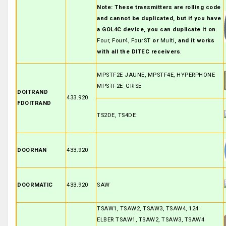
Note: These transmitters are rolling code
and cannot be duplicated, but if you have
a GOL4C device, you can duplicate it on
Four, Four4, FourST
or
Multi
, and it works
with all the DITEC receivers
.
MPSTF2E JAUNE, MPSTF4E, HYPERPHONE
MPSTF2E_GRISE
DOITRAND
433.920
FDOITRAND
TS2DE, TS4DE
DOORHAN
433.920
DOORMATIC
433.920
SAW
TSAW1, TSAW2, TSAW3, TSAW4, 124
ELBER TSAW1, TSAW2, TSAW3, TSAW4