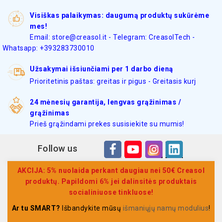
Visiškas palaikymas: daugumą produktų sukūrėme
mes!
Email: store@creasol.it - Telegram: CreasolTech -
Whatsapp: +393283730010
Užsakymai išsiunčiami per 1 darbo dieną
Prioritetinis paštas: greitas ir pigus - Greitasis kurj
24 mėnesių garantija, lengvas grąžinimas /
grąžinimas
Prieš grąžindami prekes susisiekite su mumis!
Follow us
AKCIJA: 5% nuolaida perkant daugiau nei 50€ Creasol
produktų. Papildomi 6% jei dalinsitės produktais
socialiniuose tinkluose!
Ar tu SMART?
Išbandykite mūsų
išmaniųjų namų modulius
!