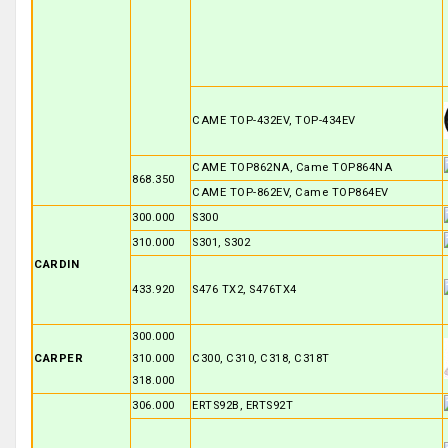
CAME TOP-432EV, TOP-434EV
CAME TOP862NA, Came TOP864NA
868.350
CAME TOP-862EV, Came TOP864EV
300.000
S300
310.000
S301, S302
CARDIN
433.920
S476 TX2, S476TX4
300.000
CARPER
310.000
C300, C310, C318, C318T
318.000
306.000
ERTS92B, ERTS92T