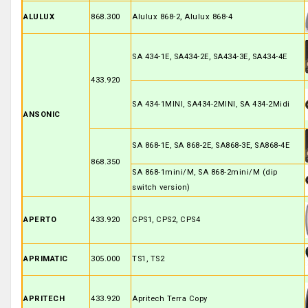
ALULUX
868.300
Alulux 868-2, Alulux 868-4
SA 434-1E, SA434-2E, SA434-3E, SA434-4E
433.920
SA 434-1MINI, SA434-2MINI, SA 434-2Midi
ANSONIC
SA 868-1E, SA 868-2E, SA868-3E, SA868-4E
868.350
SA 868-1mini/M, SA 868-2mini/M (dip
switch version)
APERTO
433.920
CPS1, CPS2, CPS4
APRIMATIC
305.000
TS1, TS2
APRITECH
433.920
Apritech Terra Copy