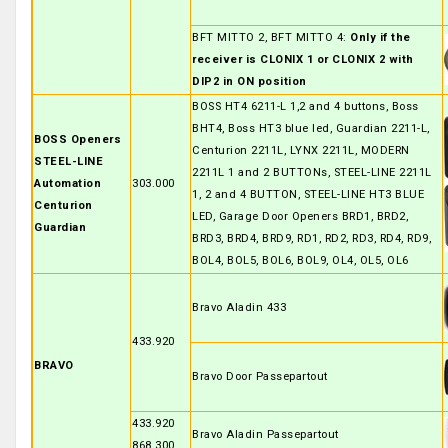
BFT MITTO 2, BFT MITTO 4:
Only if the
receiver is CLONIX 1 or CLONIX 2 with
DIP2 in ON position
BOSS HT4 6211-L 1,2 and 4 buttons, Boss
BHT4, Boss HT3 blue led, Guardian 2211-L,
BOSS Openers
Centurion 2211L, LYNX 2211L, MODERN
STEEL-LINE
2211L 1 and 2 BUTTONs, STEEL-LINE 2211L
Automation
303.000
1, 2 and 4 BUTTON, STEEL-LINE HT3 BLUE
Centurion
LED, Garage Door Openers BRD1, BRD2,
Guardian
BRD3, BRD4, BRD9, RD1, RD2, RD3, RD4, RD9,
BOL4, BOL5, BOL6, BOL9, OL4, OL5, OL6
Bravo Aladin 433
433.920
BRAVO
Bravo Door Passepartout
433.920
Bravo Aladin Passepartout
868.300