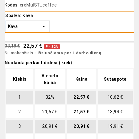
Kodas:
creMulST_coffee
Spalva: Kava
22,57 €
33,18 €
- 32%

Su mokesčiais
Išsiunčiama per 1 darbo dieną
Nuolaida perkant didesnį kiekį
Vieneto
Kiekis
Kaina
Sutaupote
kaina
1
32%
22,57 €
10,62 €
2
21,57 €
21,57 €
13,94 €
3
20,91 €
20,91 €
19,91 €