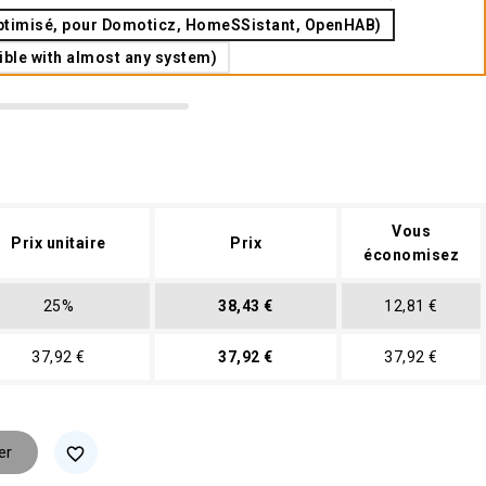
ptimisé, pour Domoticz, HomeSSistant, OpenHAB)
le with almost any system)
Vous
Prix unitaire
Prix
économisez
25%
38,43 €
12,81 €
37,92 €
37,92 €
37,92 €
er
favorite_border