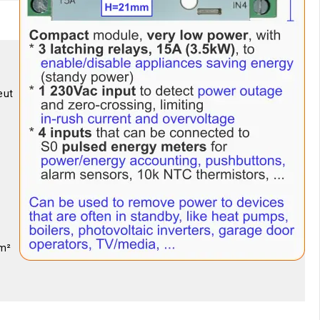
eut
mm²