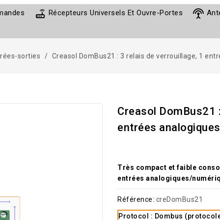
router
settings_input_antenna
mmandes
Récepteurs Universels Et Ouvre-Portes
Ant
rées-sorties
Creasol DomBus21 : 3 relais de verrouillage, 1 en
Creasol DomBus21 : 3
entrées analogique
Très compact et faible cons
entrées analogiques/numéri
Référence:
creDomBus21
Protocol : Dombus (protocol