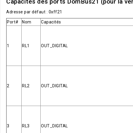
Capacités des ports DomBus21 (pour la v
Adresse par défaut : 0xff21
Port#
Nom
Capacités
1
RL1
OUT_DIGITAL
2
RL2
OUT_DIGITAL
3
RL3
OUT_DIGITAL