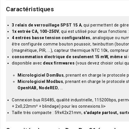
Caractéristiques
3 relais de verrouillage SPST 15 A
, qui permettent de gére
1x entrée CA, 100-250V
, qui est utilisé pour deux fonction
4 entrées basse tension configurables
, analogique ou nu
être configurée comme bouton poussoir, twinbutton (bouton
(magnétique, PIR, ...), capteur thermique NTC 10k, compteur
consommation électrique de seulement 15 mW, même si un
disponible avec
deux firmwares
(vous devez choisir celui qui
Micrologiciel DomBus
, prenant en charge le protocole
Micrologiciel Modbus
, prenant en charge le protocole
OpenHAB, NodeRED
, ...
Connexion bus RS485, qualité industrielle, 115200bps, perm
+ 2x0,22mm² + blindage) pour les connexions.li>
Taille très compacte : 59x42x21mm,
s'adapte partout, sur