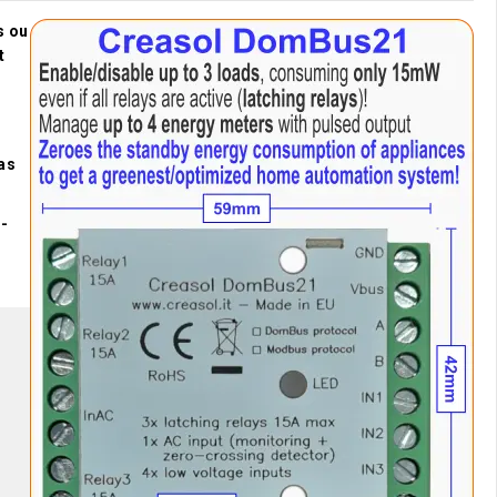
s ou
t
as
n-