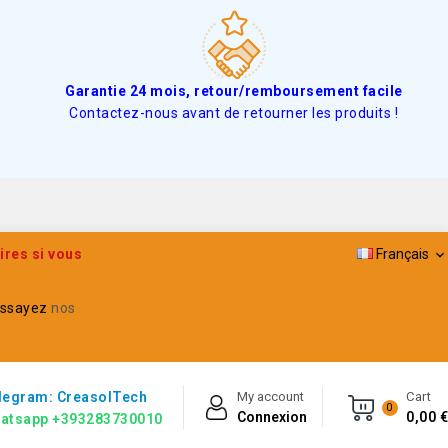
Garantie 24 mois, retour/remboursement facile
Contactez-nous avant de retourner les produits !
ires si vous
Français

ssayez
nos
legram: CreasolTech
My account
Cart
0
Connexion
0,00 €
atsapp +393283730010