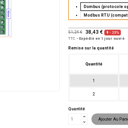
Dombus (protocole o
Modbus RTU (compatib
38,43 €
51,24 €
- 25%

TTC
Expédié en 1 jour ouvré
Remise sur la quantité
Quantité
1
2
Quantité
Ajouter Au Pani