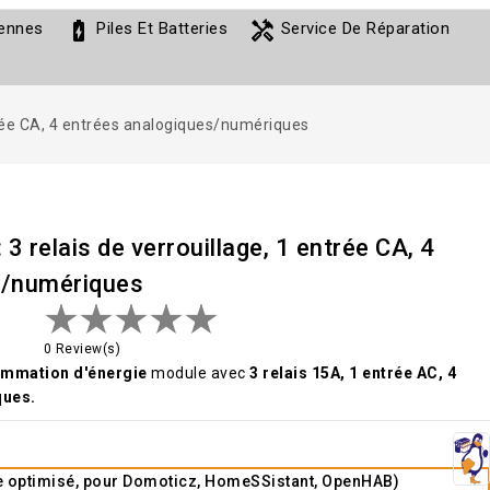
battery_charging_full
handyman
ennes
Piles Et Batteries
Service De Réparation
trée CA, 4 entrées analogiques/numériques
 relais de verrouillage, 1 entrée CA, 4
s/numériques
0 Review(s)
ommation d'énergie
module avec
3 relais 15A, 1 entrée AC, 4
ques.
e optimisé, pour Domoticz, HomeSSistant, OpenHAB)