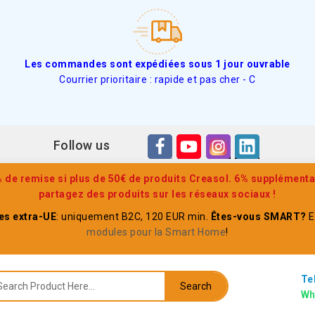
Les commandes sont expédiées sous 1 jour ouvrable
Courrier prioritaire : rapide et pas cher - C
Follow us
de remise si plus de 50€ de produits Creasol. 6% supplémenta
partagez des produits sur les réseaux sociaux !
s extra-UE
: uniquement B2C, 120 EUR min.
Êtes-vous SMART?
E
modules pour la Smart Home
!
Te
Search
Wh