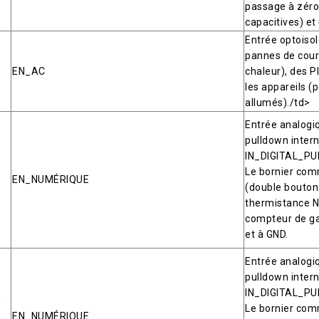
passage à zéro,
capacitives) et
Entrée optoisol
pannes de cour
EN_AC
chaleur), des PI
les appareils (
allumés)./td>
Entrée analogiq
pulldown intern
IN_DIGITAL_PU
Le bornier com
EN_NUMÉRIQUE
(double bouton 
thermistance N
compteur de gaz
et à GND.
Entrée analogiq
pulldown intern
IN_DIGITAL_PU
,
Le bornier com
EN_NUMÉRIQUE