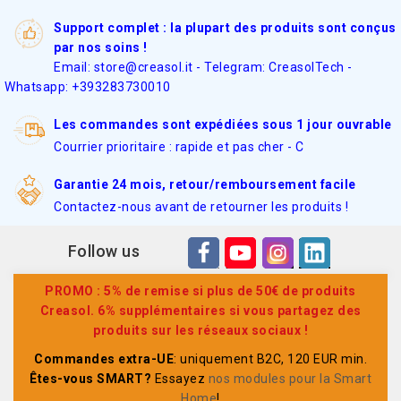
Support complet : la plupart des produits sont conçus
par nos soins !
Email: store@creasol.it - Telegram: CreasolTech -
Whatsapp: +393283730010
Les commandes sont expédiées sous 1 jour ouvrable
Courrier prioritaire : rapide et pas cher - C
Garantie 24 mois, retour/remboursement facile
Contactez-nous avant de retourner les produits !
Follow us
PROMO : 5% de remise si plus de 50€ de produits
Creasol. 6% supplémentaires si vous partagez des
produits sur les réseaux sociaux !
Commandes extra-UE
: uniquement B2C, 120 EUR min.
Êtes-vous SMART?
Essayez
nos modules pour la Smart
Home
!