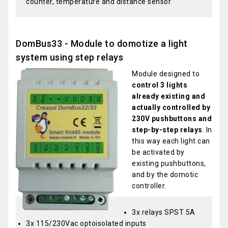
counter, temperature and distance sensor.
DomBus33 - Module to domotize a light
system using step relays
Module designed to
control 3 lights
already existing and
actually controlled by
230V pushbuttons and
step-by-step relays
. In
this way each light can
be activated by
existing pushbuttons,
and by the domotic
controller.
3x relays SPST 5A
3x 115/230Vac optoisolated inputs