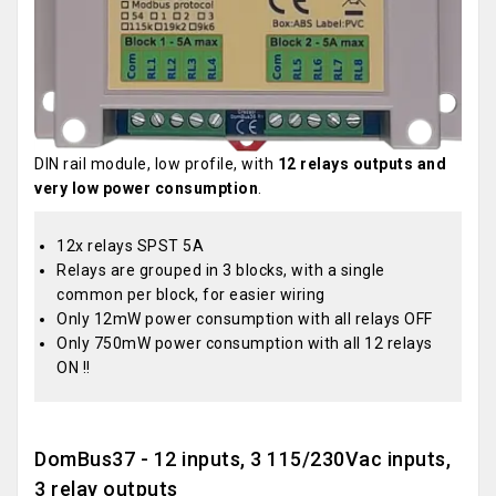
DIN rail module, low profile, with
12 relays outputs and
very low power consumption
.
12x relays SPST 5A
Relays are grouped in 3 blocks, with a single
common per block, for easier wiring
Only 12mW power consumption with all relays OFF
Only 750mW power consumption with all 12 relays
ON !!
DomBus37 - 12 inputs, 3 115/230Vac inputs,
3 relay outputs