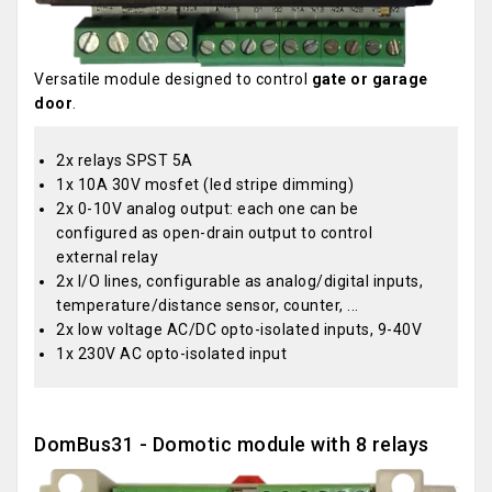
Versatile module designed to control
gate or garage
door
.
2x relays SPST 5A
1x 10A 30V mosfet (led stripe dimming)
2x 0-10V analog output: each one can be
configured as open-drain output to control
external relay
2x I/O lines, configurable as analog/digital inputs,
temperature/distance sensor, counter, ...
2x low voltage AC/DC opto-isolated inputs, 9-40V
1x 230V AC opto-isolated input
DomBus31 - Domotic module with 8 relays