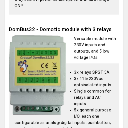
ON !!
DomBus32 - Domotic module with 3 relays
Versatile module with
230V inputs and
outputs, and 5 low
voltage I/Os.
3x relays SPST 5A
3x 115/230Vac
optoisolated inputs
Single common for
relays and AC
inputs
5x general purpose
I/O, each one
configurable as analog/digital inputs, pushbutton,