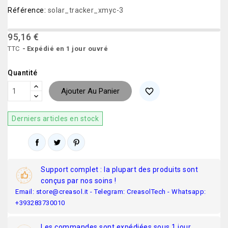
Référence:
solar_tracker_xmyc-3
95,16 €
TTC
Expédié en 1 jour ouvré
Quantité
Ajouter Au Panier
favorite_border
Derniers articles en stock
Support complet : la plupart des produits sont
conçus par nos soins !
Email: store@creasol.it - Telegram: CreasolTech - Whatsapp:
+393283730010
Les commandes sont expédiées sous 1 jour