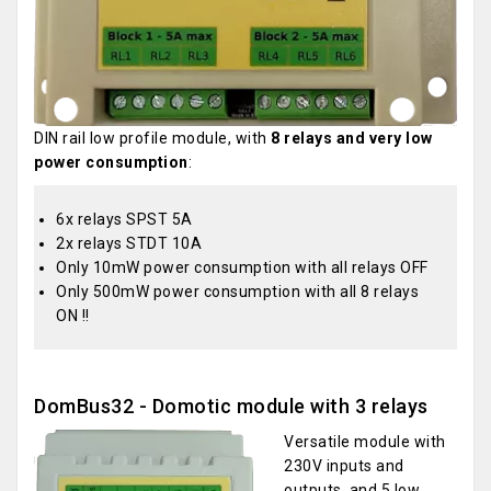
DIN rail low profile module, with
8 relays and very low
power consumption
:
6x relays SPST 5A
2x relays STDT 10A
Only 10mW power consumption with all relays OFF
Only 500mW power consumption with all 8 relays
ON !!
DomBus32 - Domotic module with 3 relays
Versatile module with
230V inputs and
outputs, and 5 low