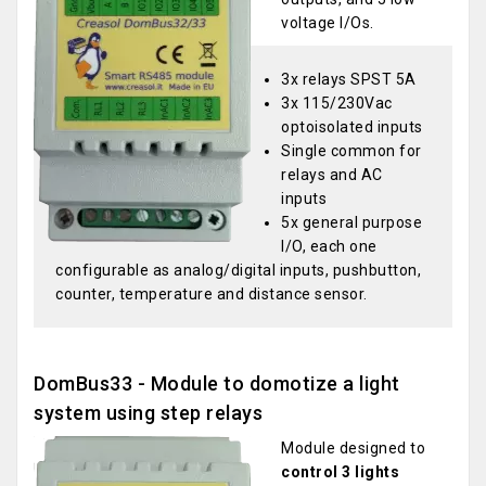
voltage I/Os.
3x relays SPST 5A
3x 115/230Vac
optoisolated inputs
Single common for
relays and AC
inputs
5x general purpose
I/O, each one
configurable as analog/digital inputs, pushbutton,
counter, temperature and distance sensor.
DomBus33 - Module to domotize a light
system using step relays
Module designed to
control 3 lights