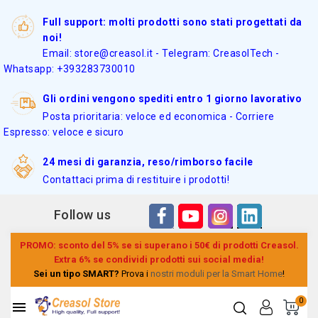
Full support: molti prodotti sono stati progettati da
noi!
Email: store@creasol.it - Telegram: CreasolTech -
Whatsapp: +393283730010
Gli ordini vengono spediti entro 1 giorno lavorativo
Posta prioritaria: veloce ed economica - Corriere
Espresso: veloce e sicuro
24 mesi di garanzia, reso/rimborso facile
Contattaci prima di restituire i prodotti!
Follow us
PROMO: sconto del 5% se si superano i 50€ di prodotti Creasol.
Extra 6% se condividi prodotti sui social media!
Sei un tipo SMART?
Prova i
nostri moduli per la Smart Home
!
0
