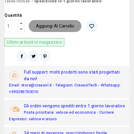
Tasse incluse
Spedizione in 1 giorno lavorativo
Quantità
Aggiungi Al Carrello
favorite_border
Ultimi articoli in magazzino
Full support: molti prodotti sono stati progettati
da noi!
Email: store@creasol.it - Telegram: CreasolTech - Whatsapp:
+393283730010
Gli ordini vengono spediti entro 1 giorno lavorativo
Posta prioritaria: veloce ed economica - Corriere
Espresso: veloce e sicuro
24 mesi di garanzia, reso/rimborso facile