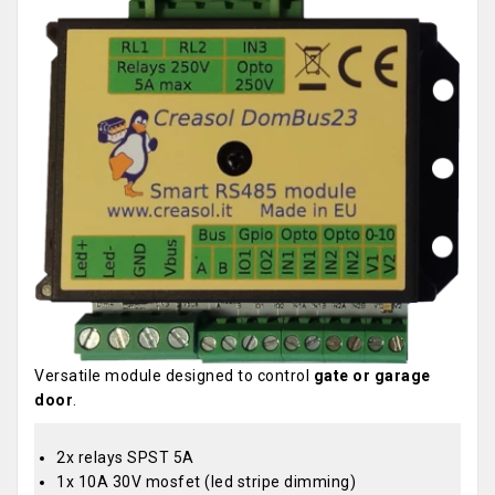
Versatile module designed to control
gate or garage
door
.
2x relays SPST 5A
1x 10A 30V mosfet (led stripe dimming)