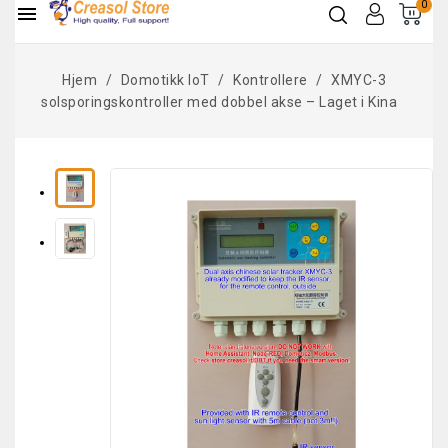
0

Hjem
Domotikk IoT
Kontrollere
XMYC-3
solsporingskontroller med dobbel akse – Laget i Kina