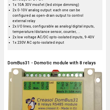
1x 10A 30V mosfet (led stripe dimming)
2x 0-10V analog output: each one can be
configured as open-drain output to control
external relay
2x I/O lines, configurable as analog/digital inputs,
temperature/distance sensor, counter, ...
2x low voltage AC/DC opto-isolated inputs, 9-40V
1x 230V AC opto-isolated input
DomBus31 - Domotic module with 8 relays