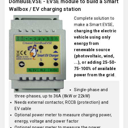
DomBusEVSE - EVSE module to build a Smart
Wallbox / EV charging station
Complete solution to
make a Smart EVSE,
charging the electric
vehicle using only
energy from
renewable source
(photovoltaic, wind,
...), or adding 25-50-
75-100% of available
power from the grid
.
Single-phase and
three-phases, up to 36A (8kW or 22kW)
Needs external contactor, RCCB (protection) and
EV cable
Optional power meter to measure charging power,
energy, voltage and power factor
Optional power meter to measure the power