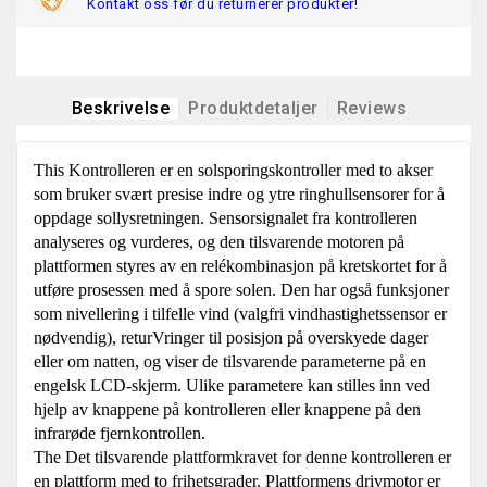
Kontakt oss før du returnerer produkter!
Beskrivelse
Produktdetaljer
Reviews
This Kontrolleren er en solsporingskontroller med to akser
som bruker svært presise indre og ytre ringhullsensorer for å
oppdage sollysretningen. Sensorsignalet fra kontrolleren
analyseres og vurderes, og den tilsvarende motoren på
plattformen styres av en relékombinasjon på kretskortet for å
utføre prosessen med å spore solen. Den har også funksjoner
som nivellering i tilfelle vind (valgfri vindhastighetssensor er
nødvendig), returVringer til posisjon på overskyede dager
eller om natten, og viser de tilsvarende parameterne på en
engelsk LCD-skjerm. Ulike parametere kan stilles inn ved
hjelp av knappene på kontrolleren eller knappene på den
infrarøde fjernkontrollen.
The Det tilsvarende plattformkravet for denne kontrolleren er
en plattform med to frihetsgrader. Plattformens drivmotor er