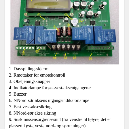
1. Davspillingsskjerm
2. Rmottaker for emotekontroll
3. Obetjeningsknapper
4. Indikatorlampe for øst-vest-akseutgangen>
5 .Buzzer
6. NNord-sør-aksens utgangsindikatorlampe
7. East vest-aksesikring
8. NNord-sør akse sikring
9. Suskinnssensorgrensesnitt (fra venstre til høyre, det er
plassert i øst-, vest-, nord- og sørretninger)