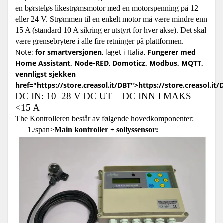
en børsteløs likestrømsmotor med en motorspenning på 12
eller 24 V. Strømmen til en enkelt motor må være mindre enn
15 A (standard 10 A sikring er utstyrt for hver akse). Det skal
være grensebrytere i alle fire retninger på plattformen.
Note:
for smartversjonen
, laget i Italia,
Fungerer med
Home Assistant, Node-RED, Domoticz, Modbus, MQTT,
vennligst sjekken
href="https://store.creasol.it/DBT">https://store.creasol.it/
DC IN: 10–28 V DC UT = DC INN I MAKS
<15 A
The Kontrolleren består av følgende hovedkomponenter:
1./span>
Main kontroller + sollyssensor: