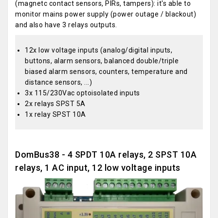
(magnetc contact sensors, PIRs, tampers): it's able to
monitor mains power supply (power outage / blackout)
and also have 3 relays outputs.
12x low voltage inputs (analog/digital inputs,
buttons, alarm sensors, balanced double/triple
biased alarm sensors, counters, temperature and
distance sensors, ...)
3x 115/230Vac optoisolated inputs
2x relays SPST 5A
1x relay SPST 10A
DomBus38 - 4 SPDT 10A relays, 2 SPST 10A
relays, 1 AC input, 12 low voltage inputs