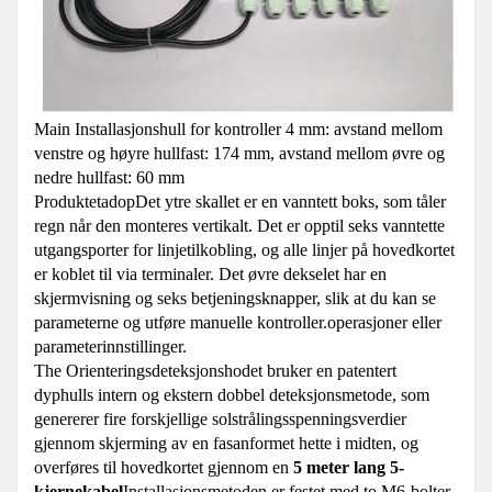
Main Installasjonshull for kontroller 4 mm: avstand mellom
venstre og høyre hullfast: 174 mm, avstand mellom øvre og
nedre hullfast: 60 mm
Produktet
adopDet ytre skallet er en vanntett boks, som tåler
regn når den monteres vertikalt. Det er opptil seks vanntette
utgangsporter for linjetilkobling, og alle linjer på hovedkortet
er koblet til via terminaler. Det øvre dekselet har en
skjermvisning og seks betjeningsknapper, slik at du kan se
parameterne og utføre manuelle kontroller.operasjoner eller
parameterinnstillinger.
The Orienteringsdeteksjonshodet bruker en patentert
dyphulls intern og ekstern dobbel deteksjonsmetode, som
genererer fire forskjellige solstrålingsspenningsverdier
gjennom skjerming av en fasanformet hette i midten, og
overføres til hovedkortet gjennom en
5 meter lang 5-
kjernekabel
Installasjonsmetoden er festet med to M6-bolter