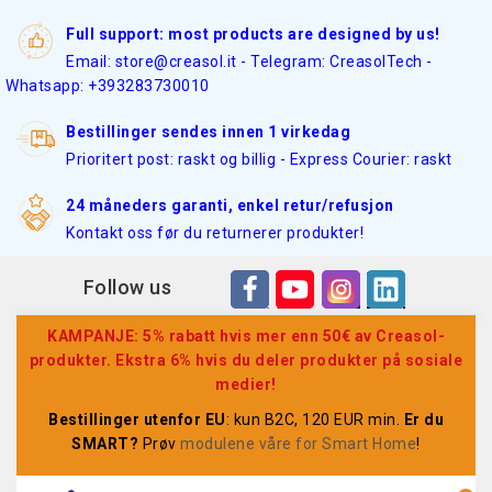
Full support: most products are designed by us!
Email: store@creasol.it - Telegram: CreasolTech -
Whatsapp: +393283730010
Bestillinger sendes innen 1 virkedag
Prioritert post: raskt og billig - Express Courier: raskt
24 måneders garanti, enkel retur/refusjon
Kontakt oss før du returnerer produkter!
Follow us
KAMPANJE: 5% rabatt hvis mer enn 50€ av Creasol-
produkter. Ekstra 6% hvis du deler produkter på sosiale
medier!
Bestillinger utenfor EU
: kun B2C, 120 EUR min.
Er du
SMART?
Prøv
modulene våre for Smart Home
!