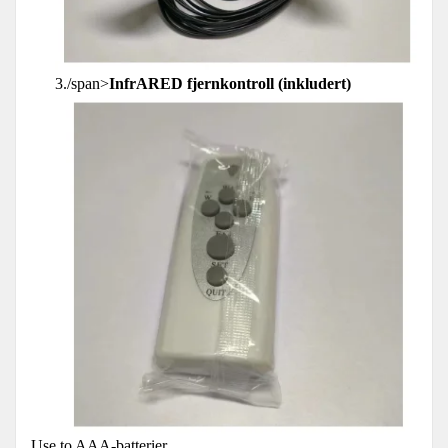
3./span>
InfrARED fjernkontroll (inkludert)
Use to AAA-batterier.