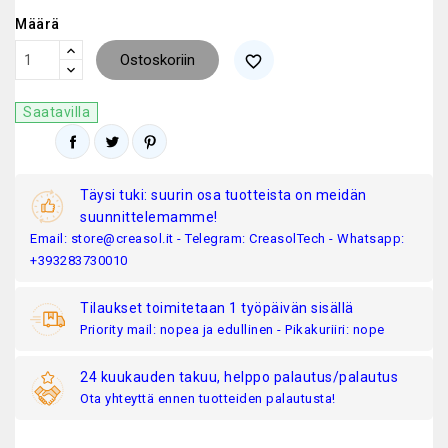
Määrä
Ostoskoriin
favorite_border
Saatavilla
Täysi tuki: suurin osa tuotteista on meidän
suunnittelemamme!
Email: store@creasol.it - Telegram: CreasolTech - Whatsapp:
+393283730010
Tilaukset toimitetaan 1 työpäivän sisällä
Priority mail: nopea ja edullinen - Pikakuriiri: nope
24 kuukauden takuu, helppo palautus/palautus
Ota yhteyttä ennen tuotteiden palautusta!