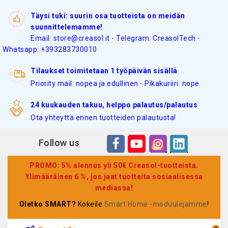
Täysi tuki: suurin osa tuotteista on meidän
suunnittelemamme!
Email: store@creasol.it - Telegram: CreasolTech -
Whatsapp: +393283730010
Tilaukset toimitetaan 1 työpäivän sisällä
Priority mail: nopea ja edullinen - Pikakuriiri: nope
24 kuukauden takuu, helppo palautus/palautus
Ota yhteyttä ennen tuotteiden palautusta!
Follow us
PROMO: 5% alennus yli 50€ Creasol-tuotteista.
Ylimääräinen 6 %, jos jaat tuotteita sosiaalisessa
mediassa!
Oletko SMART?
Kokeile
Smart Home -moduulejamme
!