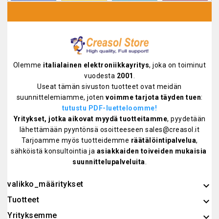
Olemme
italialainen elektroniikkayritys
, joka on toiminut
vuodesta
2001
.
Useat tämän sivuston tuotteet ovat meidän
suunnittelemiamme, joten
voimme tarjota täyden tuen
:
tutustu PDF-luetteloomme!
Yritykset, jotka aikovat myydä tuotteitamme
, pyydetään
lähettämään pyyntönsä osoitteeseen sales@creasol.it
Tarjoamme myös tuotteidemme
räätälöintipalvelua
,
sähköistä konsultointia ja
asiakkaiden toiveiden mukaisia ​​
suunnittelupalveluita
.
valikko_määritykset
keyboard_arrow_down
Tuotteet

Yrityksemme
