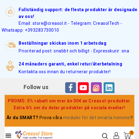
Fullständig support: de flesta produkter är designade
av oss!
Email: store@creasol.it - Telegram: CreasolTech -
Whatsapp: +393283730010
Beställningar skickas inom 1 arbetsdag
Prioriterad post: snabbt och billigt - Expresskurir: sna
24 månaders garanti, enkel retur/återbetalning
Kontakta oss innan du returnerar produkter!
Follow us
PROMO: 5% rabatt om mer än 50€ av Creasol-produkter.
Extra 6% om du delar produkter på sociala medier!
Är du SMART?
Prova våra
moduler för det smarta hemmet
!
0
