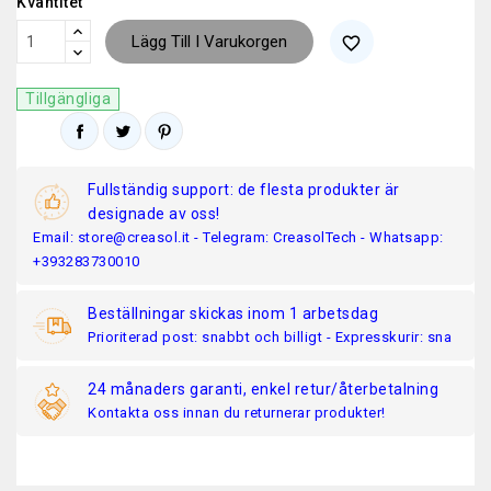
Kvantitet
Lägg Till I Varukorgen
favorite_border
Tillgängliga
Fullständig support: de flesta produkter är
designade av oss!
Email: store@creasol.it - Telegram: CreasolTech - Whatsapp:
+393283730010
Beställningar skickas inom 1 arbetsdag
Prioriterad post: snabbt och billigt - Expresskurir: sna
24 månaders garanti, enkel retur/återbetalning
Kontakta oss innan du returnerar produkter!