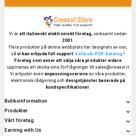
Vi är
ett italienskt elektroniskt företag
, verksamt sedan
2001
.
Flera produkter på denna webbplats har designats av oss,
så
vi kan erbjuda full support
:
kolla vår PDF-katalog
!
Företag som avser att sälja våra produkter vidare
uppmanas att skicka sina förfrågningar till sales@creasol.it
Vi erbjuder även
anpassningsservice
av våra produkter,
elektronisk rådgivning och
designtjänster baserade på
kundspecifikationer
.
Butiksinformation
keyboard_arrow_down
Produkter

Vårt företag

Earning with Us
