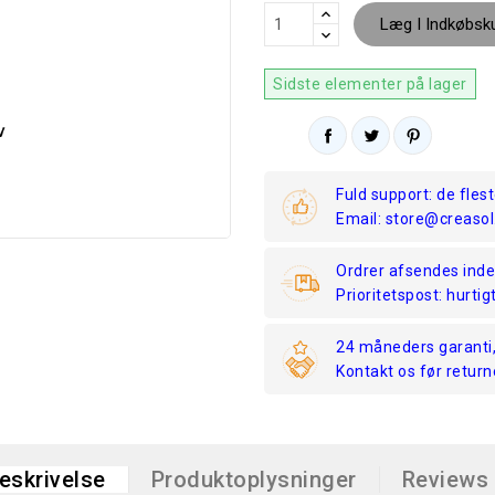
Læg I Indkøbsk
Sidste elementer på lager
Fuld support: de fles
Email: store@creasol
Ordrer afsendes inde
Prioritetspost: hurtigt
24 måneders garanti,
Kontakt os før return
eskrivelse
Produktoplysninger
Reviews