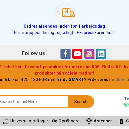
Ordrer afsendes inden for 1 arbejdsdag
Prioritetspost: hurtigt og billigt - Ekspresskurer: hurt
Follow us
rabat hvis Creasol-produkter for mere end 50€. Ekstra 6%, hv
produkter på sociale medier!
for EU
: kun B2C, 120 EUR min.
Er du SMART?
Prøv vores
moduler t
Te
Search
Wh
router
settings_input_antenna
battery_charging_full
Universalmodtagere Og Døråbnere
Antenner
C