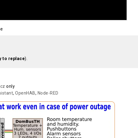
be
y to replace
).
icz
only
istant
,
OpenHAB
,
Node-RED