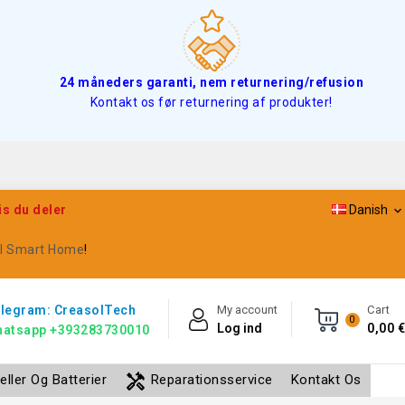
24 måneders garanti, nem returnering/refusion
Kontakt os før returnering af produkter!
is du deler
Danish

il Smart Home
!
legram: CreasolTech
My account
Cart
0
Log ind
0,00 €
atsapp +393283730010
handyman
eller Og Batterier
Reparationsservice
Kontakt Os