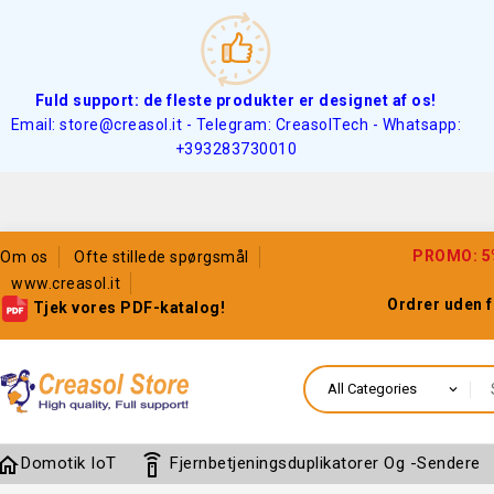
Fuld support: de fleste produkter er designet af os!
Email: store@creasol.it - Telegram: CreasolTech - Whatsapp:
+393283730010
PROMO: 5% 
Om os
Ofte stillede spørgsmål
www.creasol.it
Ordrer uden 
Tjek vores PDF-katalog!
home
settings_remote
Domotik IoT
Fjernbetjeningsduplikatorer Og -sendere