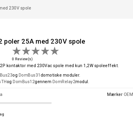
 med 230V spole
2 poler 25A med 230V spole
0 Review(s)
2P kontaktor med 230Vac spole med kun 1,2W spoleeffekt.
Bus23
og
DomBus31
domotiske moduler.
sTH
og
DomBus12
gennem
DomRelay2
modul.
a
Mærker
OEM
ag