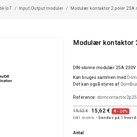
ik IoT
Input Output moduler
Modulær kontaktor 2 poler 25A
Modulær kontaktor 
DIN-skinne modulær 25A 230V 
Kan bruges sammen med
Dom
Det kan også styres af
DomBu
Reference:
domcontactor2p25
15,62 €
19,52 €
- 20%

Inkl. moms
Sendes på 1 hverd
Antal