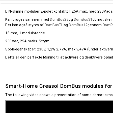
DIN-skinne modulær 2-polet kontaktor, 25A max, med 230Vac s
Kan bruges sammen med
DomBus23
og
DomBus31
domotiske 
Det kan også styres af
DomBusTH
og
DomBus12
gennem
DomR
18 mm, 1 modulbredde.
230Vac, 25A maks. Strøm.
Spoleegenskaber: 230V, 1,2W 2,7VA, max 9,4VA (under aktiveri
Dette er den perfekte løsning til at aktivere og deaktivere opl
Smart-Home Creasol DomBus modules for 
The following video shows a presentation of some domotic mod