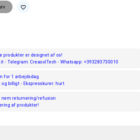
urv
favorite_border
te produkter er designet af os!
.it - Telegram: CreasolTech - Whatsapp: +393283730010
n for 1 arbejdsdag
 og billigt - Ekspresskurer: hurt
 nem returnering/refusion
ering af produkter!