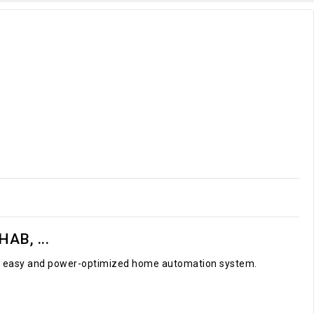
.
AB, ...
le, easy and power-optimized home automation system.