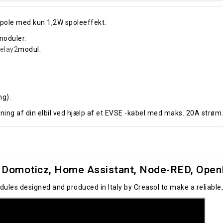
pole med kun 1,2W spoleeffekt.
moduler.
elay2
modul.
ng).
adning af din elbil ved hjælp af et EVSE -kabel med maks. 20A strøm
Domoticz, Home Assistant, Node-RED, OpenH
ules designed and produced in Italy by Creasol to make a reliab