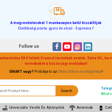
A megrendeléseket 1 munkanapon belül kiszállítjuk
Elsőbbségi posta: gyors és olcsó - Expressz f
Follow us
edvezmény 50 € feletti Creasol termékek esetén. Extra 6%, ha
termékeket a közösségi médiában!
SMART vagy?
Próbálja ki az
Okos Otthon moduljainkat
!
Teleg
Search
Whats
router
settings_input_antenna
battery_charging_full
Univerzális Vevők És Ajtónyitók
Antennák
Cel