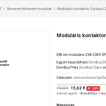
T
Bemenet Kimeneti modulok
Moduláris kontaktor 2 pólusú 
Moduláris kontaktor
DIN-sín moduláris 25A 230V 2P
Együtt használható
DomBus2
DomBusTHés
DomBus12
a <-o
Cikkszám:
domcontactor2p25
15,62 €
19,52 €
- 20%

Adóval együtt
Kiszállítás 1 m
Mennyiség