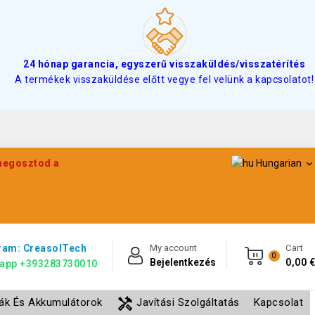
24 hónap garancia, egyszerű visszaküldés/visszatérítés
A termékek visszaküldése előtt vegye fel velünk a kapcsolatot!
 megosztod a
Hungarian

ram: CreasolTech
My account
Cart
0
Bejelentkezés
0,00 €
app +393283730010
handyman
lák És Akkumulátorok
Javítási Szolgáltatás
Kapcsolat