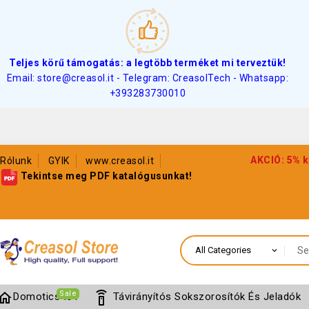
Teljes körű támogatás: a legtöbb terméket mi terveztük!
Email: store@creasol.it - Telegram: CreasolTech - Whatsapp:
+393283730010
AKCIÓ: 5% k
Rólunk
GYIK
www.creasol.it
Tekintse meg PDF katalógusunkat!
Sale
home
settings_remote
Domotics IoT
Távirányítós Sokszorosítók És Jeladók