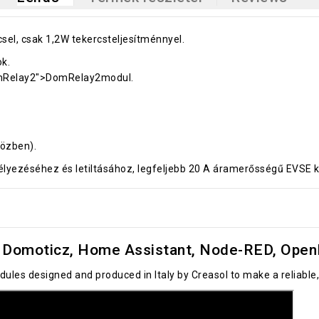
sel, csak 1,2W tekercsteljesítménnyel.
k.
DomRelay2">DomRelay2modul.
közben).
lyezéséhez és letiltásához, legfeljebb 20 A áramerősségű EVSE k
Domoticz, Home Assistant, Node-RED, OpenH
ules designed and produced in Italy by Creasol to make a reliab