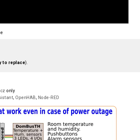
be
y to replace
).
icz
only
istant
,
OpenHAB
,
Node-RED