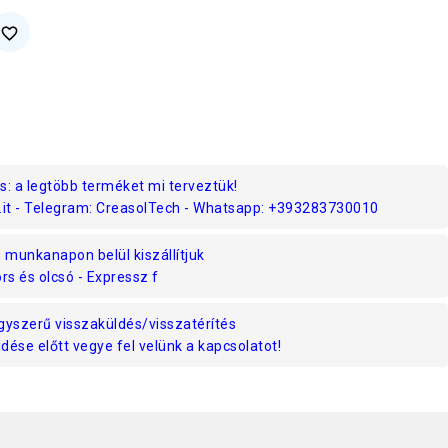
favorite_border
s: a legtöbb terméket mi terveztük!
.it - Telegram: CreasolTech - Whatsapp: +393283730010
munkanapon belül kiszállítjuk
rs és olcsó - Expressz f
gyszerű visszaküldés/visszatérítés
ése előtt vegye fel velünk a kapcsolatot!