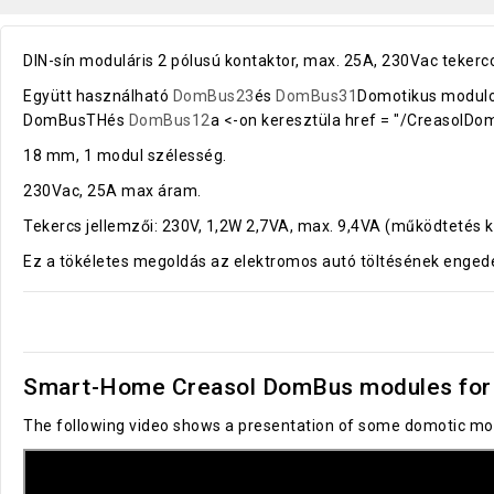
DIN-sín moduláris 2 pólusú kontaktor, max. 25A, 230Vac tekercc
Együtt használható
DomBus23
és
DomBus31
Domotikus modulo
DomBusTHés
DomBus12
a <-on keresztüla href = "/Creasol
18 mm, 1 modul szélesség.
230Vac, 25A max áram.
Tekercs jellemzői: 230V, 1,2W 2,7VA, max. 9,4VA (működtetés 
Ez a tökéletes megoldás az elektromos autó töltésének engedé
Smart-Home Creasol DomBus modules for 
The following video shows a presentation of some domotic mod