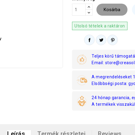
Kosárba
Utolsó tételek a raktáron
Teljes körű támogatá
Email: store@creasol
A megrendeléseket 1 
Elsőbbségi posta: gyo
24 hónap garancia, e
A termékek visszaküld
Leírás
Termék részletei
Reviews