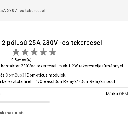
25A 230V -os tekerccsel
 2 pólusú 25A 230V -os tekerccsel
0 Review(s)
 kontaktor 230Vac tekerccsel, csak 1,2W tekercsteljesítménnyel.
3
és
DomBus31
Domotikus modulok.
n keresztüla href = "/CreasolDomRelay2">DomRelay2modul.
a
Márka
OEM
unkanap alatt