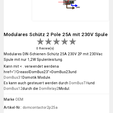
Modulares Schütz 2 Pole 25A mit 230V Spule
0 Review(s)
Modulares DIN-Schienen-Schütz 25A 230V 2P mit 230Vac
Spule mit nur 1,2W Spulenleistung.
Kann mit < . verwendet werdena
href="/CreasolDomBus23">DomBus23und
DomBus31
Domotik Module.
Es kann auch gesteuert werden durch
DomBusTH
und
DomBus12
durch die
DomRelay2
Modul.
Marke
OEM
Artikel-Nr.:
domcontactor2p25a