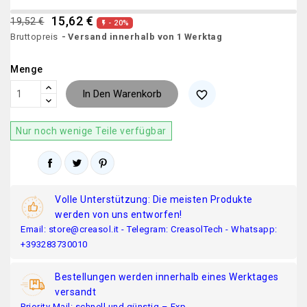
15,62 €
19,52 €
- 20%

Bruttopreis
Versand innerhalb von 1 Werktag
Menge
In Den Warenkorb
favorite_border
Nur noch wenige Teile verfügbar
Volle Unterstützung: Die meisten Produkte
werden von uns entworfen!
Email: store@creasol.it - Telegram: CreasolTech - Whatsapp:
+393283730010
Bestellungen werden innerhalb eines Werktages
versandt
Priority Mail: schnell und günstig – Exp