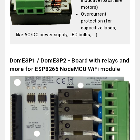
inductive loads, like
motors)
Overcurrent
protection (for
capacitive laods,
like AC/DC power supply, LED bulbs, ...)
DomESP1 / DomESP2 - Board with relays and
more for ESP8266 NodeMCU WiFi module