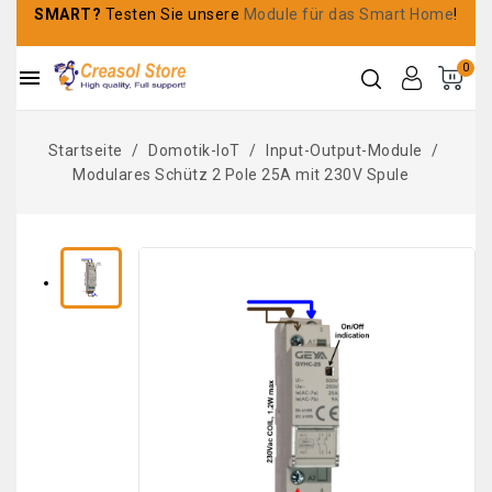
SMART?
Testen Sie unsere
Module für das Smart Home
!
0

Startseite
Domotik-IoT
Input-Output-Module
Modulares Schütz 2 Pole 25A mit 230V Spule