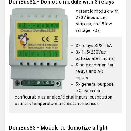
DomBus32 - Domotic module with 3 relays
Versatile module with
230V inputs and
outputs, and 5 low
voltage I/Os.
3x relays SPST 5A
3x 115/230Vac
optoisolated inputs
Single common for
relays and AC
inputs
5x general purpose
I/O, each one
configurable as analog/digital inputs, pushbutton,
counter, temperature and distance sensor.
DomBus33 - Module to domotize a light