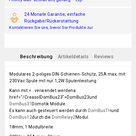
24 Monate Garantie, einfache
Rückgabe/Rückerstattung
Kontaktieren Sie uns, bevor Sie Produkte zur
Beschreibung
Artikeldetails
Reviews
Modulares 2-poliges DIN-Schienen-Schütz, 25A max, mit
230Vac Spule mit nur 1,2W Spulenleistung.
Kann mit < . verwendet werdena
href="/CreasolDomBus23">DomBus23und
DomBus31
Domotik Module.
Es kann auch gesteuert werden durch
DomBusTH
und
DomBus12
durch die
DomRelay2
Modul.
18mm, 1 Modulbreite.