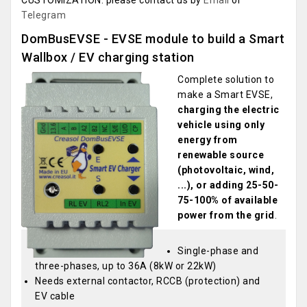
CUSTOMIZATION: please contact us by
Email
or
Telegram
DomBusEVSE - EVSE module to build a Smart
Wallbox / EV charging station
Complete solution to
make a Smart EVSE,
charging the electric
vehicle using only
energy from
renewable source
(photovoltaic, wind,
...), or adding 25-50-
75-100% of available
power from the grid
.
Single-phase and
three-phases, up to 36A (8kW or 22kW)
Needs external contactor, RCCB (protection) and
EV cable