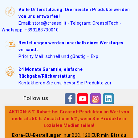
Volle Unterstützung: Die meisten Produkte werden
von uns entworfen!
Email: store@creasol.it - Telegram: CreasolTech -
Whatsapp: +393283730010
Bestellungen werden innerhalb eines Werktages
versandt
Priority Mail: schnell und günstig – Exp
24 Monate Garantie, einfache
Rückgabe/Rückerstattung
Kontaktieren Sie uns, bevor Sie Produkte zur
Follow us
AKTION: 5 % Rabatt bei Creasol-Produkten im Wert von
mehr als 50 €. Zusätzliche 6 %, wenn Sie Produkte in
sozialen Medien teilen!
Extra-EU-Bestellungen
: nur B2C, 120 EUR min.
Bist du