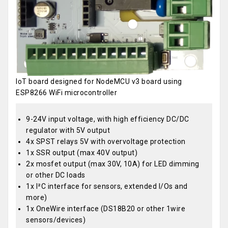
IoT board designed for NodeMCU v3 board using
ESP8266 WiFi microcontroller
9-24V input voltage, with high efficiency DC/DC
regulator with 5V output
4x SPST relays 5V with overvoltage protection
1x SSR output (max 40V output)
2x mosfet output (max 30V, 10A) for LED dimming
or other DC loads
1x I²C interface for sensors, extended I/Os and
more)
1x OneWire interface (DS18B20 or other 1wire
sensors/devices)