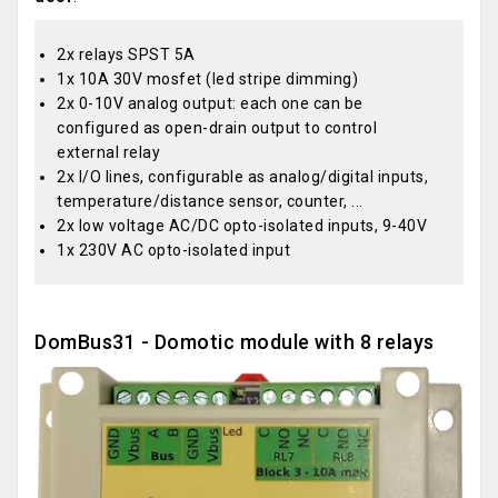
2x relays SPST 5A
1x 10A 30V mosfet (led stripe dimming)
2x 0-10V analog output: each one can be
configured as open-drain output to control
external relay
2x I/O lines, configurable as analog/digital inputs,
temperature/distance sensor, counter, ...
2x low voltage AC/DC opto-isolated inputs, 9-40V
1x 230V AC opto-isolated input
DomBus31 - Domotic module with 8 relays