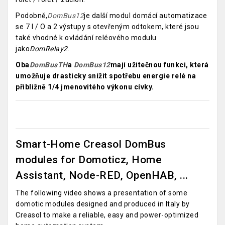
Podobně,
DomBus12
je další modul domácí automatizace
se 7 I / O a 2 výstupy s otevřeným odtokem, které jsou
také vhodné k ovládání reléového modulu
jako
DomRelay2
.
Oba
DomBusTH
a
DomBus12
mají užitečnou funkci, která
umožňuje drasticky snížit spotřebu energie relé na
přibližně 1/4 jmenovitého výkonu cívky.
Smart-Home Creasol DomBus
modules for Domoticz, Home
Assistant, Node-RED, OpenHAB, ...
The following video shows a presentation of some
domotic modules designed and produced in Italy by
Creasol to make a reliable, easy and power-optimized