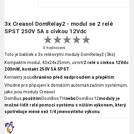
3x Creasol DomRelay2 - modul se 2 relé
SPST 250V 5A s cívkou 12Vdc
0 hodnocení
Toto je balíček s 3x reléovými moduly DomRelay2 (3ks)
Kompaktní modul, 43x24x25mm, uvnitř
2 relé s cívkou 12Vdc
200mW, kontakt 250V 5A SPST.
Kontakty jsou
chráněno před nadproudem a přepětím
.
Vhodné pro připojení k domácím automatizačním systémům,
jako jsou moduly Creasol
DomBus:
použitím
DomBusTH
nebo
DomBus12
moduly je
možné řídit relé pomocí systému s nižším výkonem, který
spotřebuje méně než 1/4 jmenovitého výkonu
.