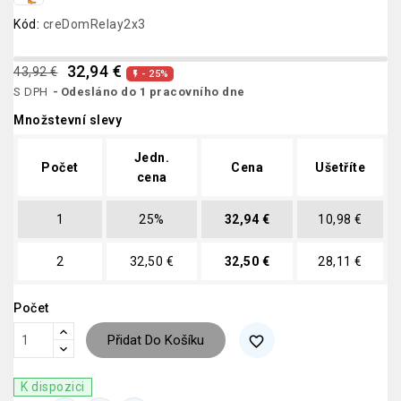
Kód:
creDomRelay2x3
32,94 €
43,92 €
- 25%

S DPH
Odesláno do 1 pracovního dne
Množstevní slevy
Jedn.
Počet
Cena
Ušetříte
cena
1
25%
32,94 €
10,98 €
2
32,50 €
32,50 €
28,11 €
Počet
Přidat Do Košíku
favorite_border
K dispozici