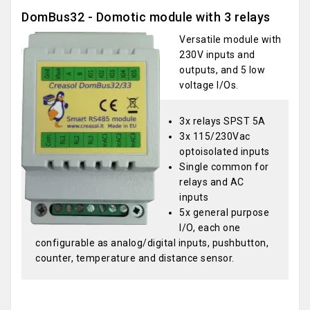
DomBus32 - Domotic module with 3 relays
Versatile module with
230V inputs and
outputs, and 5 low
voltage I/Os.
3x relays SPST 5A
3x 115/230Vac
optoisolated inputs
Single common for
relays and AC
inputs
5x general purpose
I/O, each one
configurable as analog/digital inputs, pushbutton,
counter, temperature and distance sensor.