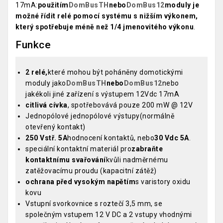
17mA:
použitím
DomBusTH
nebo
DomBus12
moduly je
možné řídit relé pomocí systému s nižším výkonem,
který spotřebuje méně než 1/4 jmenovitého výkonu
.
Funkce
2 relé,
které mohou být poháněny domotickými
moduly jako
DomBusTH
nebo
DomBus12
nebo
jakékoli jiné zařízení s výstupem 12Vdc 17mA
citlivá cívka
, spotřebovává pouze 200 mW @ 12V
Jednopólové jednopólové výstupy(normálně
otevřený kontakt)
250 Vstř. 5A
hodnocení kontaktů, nebo
30 Vdc 5A
.
speciální kontaktní materiál pro
zabraňte
kontaktnímu svařování
kvůli nadměrnému
zatěžovacímu proudu (kapacitní zátěž)
ochrana před vysokým napětím
s varistory oxidu
kovu
Vstupní svorkovnice s roztečí 3,5 mm, se
společným vstupem 12 V DC a 2 vstupy vhodnými