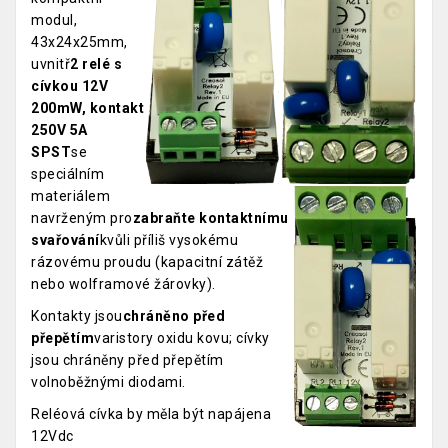
modul,
43x24x25mm,
uvnitř
2 relé s
cívkou 12V
200mW, kontakt
250V 5A
SPST
se
speciálním
materiálem
navrženým pro
zabraňte kontaktnímu
svařování
kvůli příliš vysokému
rázovému proudu (kapacitní zátěž
nebo wolframové žárovky).
Kontakty jsou
chráněno před
přepětím
varistory oxidu kovu; cívky
jsou chráněny před přepětím
volnoběžnými diodami.
Reléová cívka by měla být napájena
12Vdc