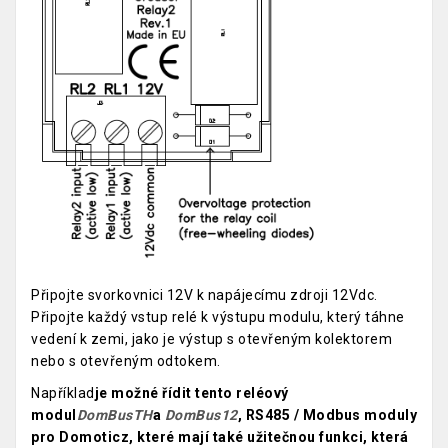
Připojte svorkovnici 12V k napájecímu zdroji 12Vdc.
Připojte každý vstup relé k výstupu modulu, který táhne
vedení k zemi, jako je výstup s otevřeným kolektorem
nebo s otevřeným odtokem.
Například
je možné řídit tento reléový
modul
DomBusTH
a
DomBus12
, RS485 / Modbus moduly
pro Domoticz, které mají také užitečnou funkci, která