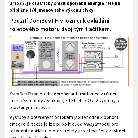
umožňuje drasticky snížit spotřebu energie relé na
přibližně 1/4 jmenovitého výkonu cívky
.
Použití DomBusTH v ložnici k ovládání
roletového motoru dvojitým tlačítkem.
DomBusTH
isa modul domácí automatizace v rámci
snímače teploty / vlhkosti, 3 LED, 4 I / O a 2 výstupy s
otevřeným odtokem.
Výstupy s otevřeným odtokem jsou vhodné k pohonu
cívek relé, takže je lze připojit k
DomRelay2
modul pro
ovládání například motoru rolety pro otevírání / zavírání
rolet / rolet / záclon.