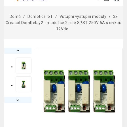
Domů
Domotics IoT
Vstupní výstupní moduly
3x
Creasol DomRelay2 - modul se 2 relé SPST 250V 5A s cívkou
12Vdc

