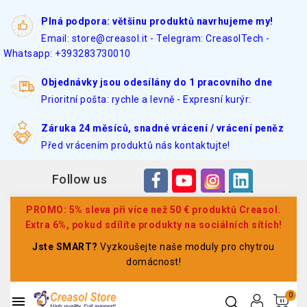
Plná podpora: většinu produktů navrhujeme my!
Email: store@creasol.it - Telegram: CreasolTech -
Whatsapp: +393283730010
Objednávky jsou odesílány do 1 pracovního dne
Prioritní pošta: rychle a levně - Expresní kurýr:
Záruka 24 měsíců, snadné vrácení / vrácení peněz
Před vrácením produktů nás kontaktujte!
Follow us
PROMO: 5% sleva při více než 50 € produktů Creasol.
Extra 6%, pokud sdílíte produkty na sociálních sítích!
Jste SMART?
Vyzkoušejte naše moduly pro chytrou
domácnost!
0
