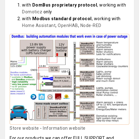
with
DomBus proprietary protocol
, working with
Domoticz
only
with
Modbus standard protocol
, working with
Home Assistant
,
OpenHAB
,
Node-RED
Store website
-
Information website
For our products we can offer FULL SUPPORT and