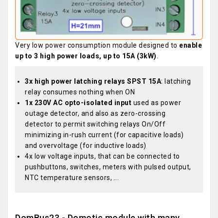
Very low power consumption module designed to
enable
up to 3 high power loads, up to 15A (3kW)
.
3x high power latching relays SPST 15A
: latching
relay consumes nothing when ON
1x 230V AC opto-isolated input
used as power
outage detector, and also as zero-crossing
detector to permit switching relays On/Off
minimizing in-rush current (for capacitive loads)
and overvoltage (for inductive loads)
4x low voltage inputs, that can be connected to
pushbuttons, switches, meters with pulsed output,
NTC temperature sensors, ...
DomBus23 - Domotic module with many