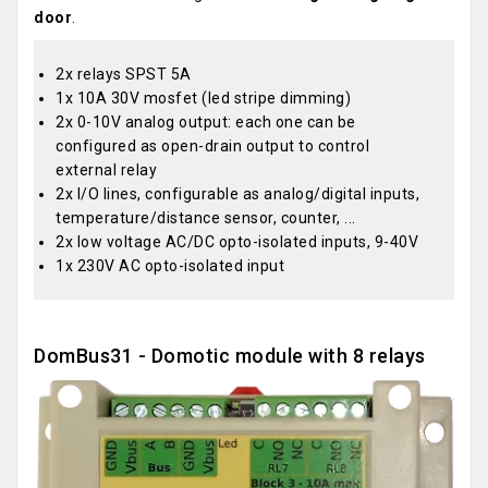
door
.
2x relays SPST 5A
1x 10A 30V mosfet (led stripe dimming)
2x 0-10V analog output: each one can be
configured as open-drain output to control
external relay
2x I/O lines, configurable as analog/digital inputs,
temperature/distance sensor, counter, ...
2x low voltage AC/DC opto-isolated inputs, 9-40V
1x 230V AC opto-isolated input
DomBus31 - Domotic module with 8 relays