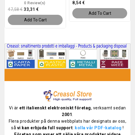
8,54 €
0 Review(s)
47,58 €
33,31 €
Add To Cart
Add To Cart
Vi är
ett italienskt elektroniskt företag
, verksamt sedan
2001
.
Flera produkter på denna webbplats har designats av oss,
så
vi kan erbjuda full support
:
kolla vår PDF-katalog
!
Företag som avser att sälja våra produkter vidare