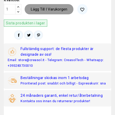
Kvantitet
Lägg Till I Varukorgen
favorite_border
Sista produkten i lager
Fullständig support: de flesta produkter är
designade av oss!
Email: store@creasol.it - Telegram: CreasolTech - Whatsapp:
+393283730010
Beställningar skickas inom 1 arbetsdag
Prioriterad post: snabbt och billigt - Expresskurir: sna
24 månaders garanti, enkel retur/återbetalning
Kontakta oss innan du returnerar produkter!