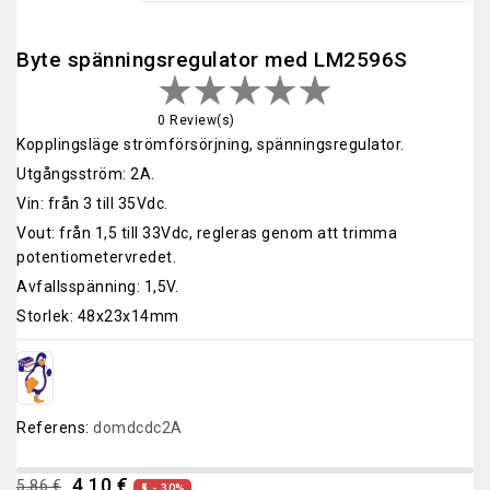
Byte spänningsregulator med LM2596S
0 Review(s)
Kopplingsläge strömförsörjning, spänningsregulator.
Utgångsström: 2A.
Vin: från 3 till 35Vdc.
Vout: från 1,5 till 33Vdc, regleras genom att trimma
potentiometervredet.
Avfallsspänning: 1,5V.
Storlek: 48x23x14mm
Referens:
domdcdc2A
4,10 €
5,86 €
- 30%
