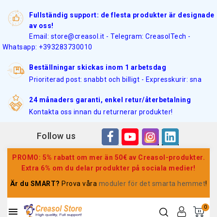
Fullständig support: de flesta produkter är designade
av oss!
Email: store@creasol.it - Telegram: CreasolTech -
Whatsapp: +393283730010
Beställningar skickas inom 1 arbetsdag
Prioriterad post: snabbt och billigt - Expresskurir: sna
24 månaders garanti, enkel retur/återbetalning
Kontakta oss innan du returnerar produkter!
Follow us
PROMO: 5% rabatt om mer än 50€ av Creasol-produkter.
Extra 6% om du delar produkter på sociala medier!
Är du SMART?
Prova våra
moduler för det smarta hemmet
!
0
