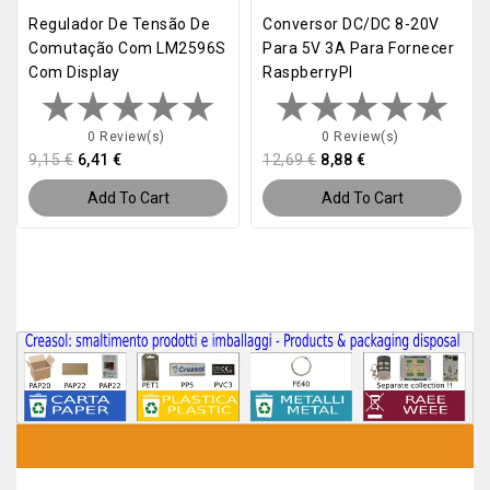
Regulador De Tensão De
Conversor DC/DC 8-20V
Comutação Com LM2596S
Para 5V 3A Para Fornecer
Com Display
RaspberryPI
0 Review(s)
0 Review(s)
9,15 €
6,41 €
12,69 €
8,88 €
Add To Cart
Add To Cart