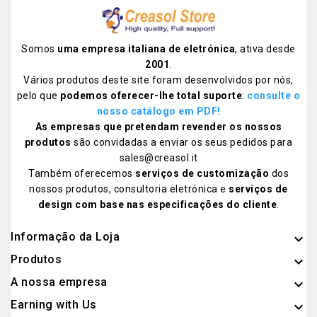
Somos
uma empresa italiana de eletrónica
, ativa desde
2001
.
Vários produtos deste site foram desenvolvidos por nós,
pelo que
podemos oferecer-lhe total suporte
:
consulte o
nosso catálogo em PDF!
As empresas que pretendam revender os nossos
produtos
são convidadas a enviar os seus pedidos para
sales@creasol.it
Também oferecemos
serviços de customização
dos
nossos produtos, consultoria eletrónica e
serviços de
design com base nas especificações do cliente
.
Informação da Loja
keyboard_arrow_down
Produtos

A nossa empresa

Earning with Us
