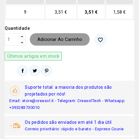
9
3,51 €
3,51 €
1,58 €
Quantidade
Adicionar Ao Carrinho
favorite_border
Últimos artigos em stock
Suporte total: a maioria dos produtos são
projetados por nós!
Email: store@creasol.it - Telegram: CreasolTech - Whatsapp:
+393283730010
Os pedidos são enviados em até 1 dia útil
Correio prioritário: rápido e barato - Express Courie