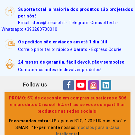
Suporte total: a maioria dos produtos são projetados
por nós!
Email: store@creasol.it - Telegram: CreasolTech -
Whatsapp: +393283730010
Os pedidos são enviados em até 1 dia útil
Correio prioritário: rápido e barato - Express Courie
24 meses de garantia, fácil devolução/reembolso
Contate-nos antes de devolver produtos!
Follow us
PROMO: 5% de desconto em compras superiores a 50€
em produtos Creasol. 6% extras se você compartilhar
produtos nas redes sociais!
Encomendas extra-UE
: apenas B2C, 120 EUR min. Você é
SMART? Experimente nossos
módulos para a Casa
Inteligente
!