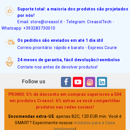
Suporte total: a maioria dos produtos são projetados
por nós!
Email: store@creasol.it - Telegram: CreasolTech -
Whatsapp: +393283730010
Os pedidos são enviados em até 1 dia útil
Correio prioritário: rápido e barato - Express Courie
24 meses de garantia, fácil devolução/reembolso
Contate-nos antes de devolver produtos!
Follow us
PROMO: 5% de desconto em compras superiores a 50€
em produtos Creasol. 6% extras se você compartilhar
produtos nas redes sociais!
Encomendas extra-UE
: apenas B2C, 120 EUR min. Você é
SMART? Experimente nossos
módulos para a Casa
Inteligente
!