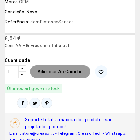
Marca
OEM
Condição:
Novo
Referência:
domDistanceSensor
8,54 €
Com IVA
Enviado em 1 dia útil
Quantidade
Adicionar Ao Carrinho
favorite_border
Últimos artigos em stock
Suporte total: a maioria dos produtos são
projetados por nós!
Email: store@creasol.it - Telegram: CreasolTech - Whatsapp: