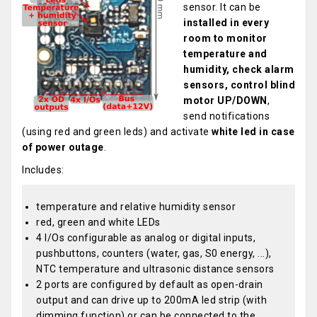
sensor. It can be
installed in every
room to monitor
temperature and
humidity, check alarm
sensors, control blind
motor UP/DOWN
,
send notifications
(using red and green leds) and activate
white led in case
of power outage
.
Includes:
temperature and relative humidity sensor
red, green and white LEDs
4 I/Os configurable as analog or digital inputs,
pushbuttons, counters (water, gas, S0 energy, ...),
NTC temperature and ultrasonic distance sensors
2 ports are configured by default as open-drain
output and can drive up to 200mA led strip (with
dimming function) or can be connected to the