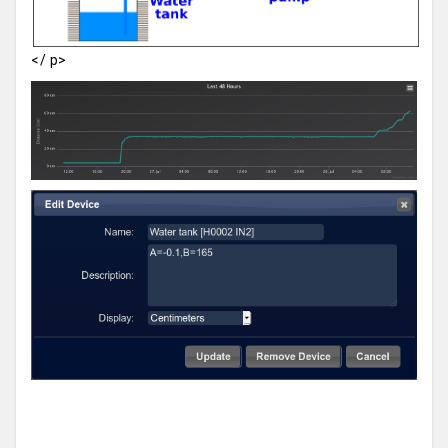
</ p>