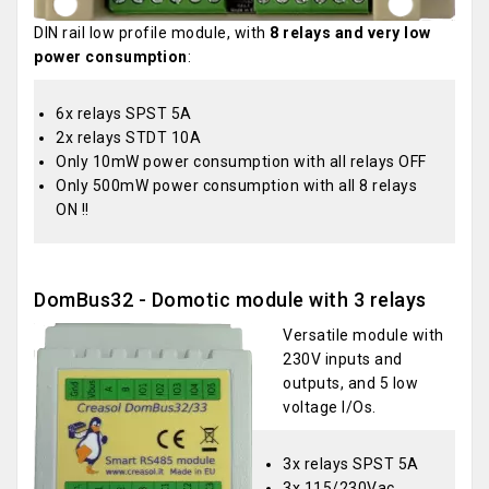
DIN rail low profile module, with
8 relays and very low
power consumption
:
6x relays SPST 5A
2x relays STDT 10A
Only 10mW power consumption with all relays OFF
Only 500mW power consumption with all 8 relays
ON !!
DomBus32 - Domotic module with 3 relays
Versatile module with
230V inputs and
outputs, and 5 low
voltage I/Os.
3x relays SPST 5A
3x 115/230Vac