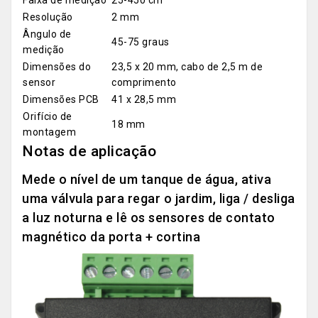
Faixa de medição
25-450 cm
Resolução
2 mm
Ângulo de
45-75 graus
medição
Dimensões do
23,5 x 20 mm, cabo de 2,5 m de
sensor
comprimento
Dimensões PCB
41 x 28,5 mm
Orifício de
18 mm
montagem
Notas de aplicação
Mede o nível de um tanque de água, ativa
uma válvula para regar o jardim, liga / desliga
a luz noturna e lê os sensores de contato
magnético da porta + cortina