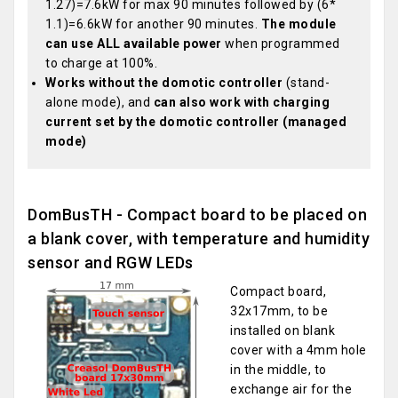
1.27)=7.6kW for max 90 minutes followed by (6*
1.1)=6.6kW for another 90 minutes.
The module
can use ALL available power
when programmed
to charge at 100%.
Works without the domotic controller
(stand-
alone mode), and
can also work with charging
current set by the domotic controller (managed
mode)
DomBusTH - Compact board to be placed on
a blank cover, with temperature and humidity
sensor and RGW LEDs
Compact board,
32x17mm, to be
installed on blank
cover with a 4mm hole
in the middle, to
exchange air for the