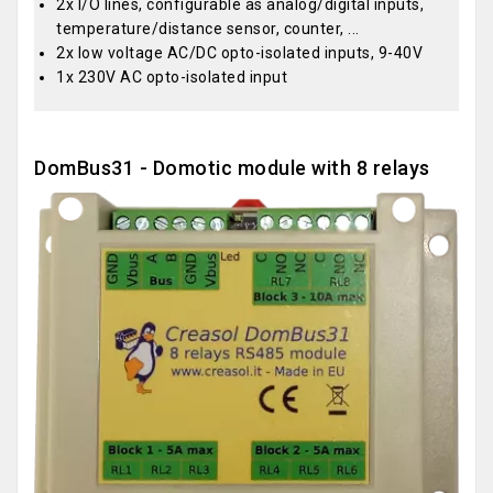
2x I/O lines, configurable as analog/digital inputs,
temperature/distance sensor, counter, ...
2x low voltage AC/DC opto-isolated inputs, 9-40V
1x 230V AC opto-isolated input
DomBus31 - Domotic module with 8 relays