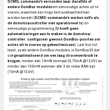
DCMD, commando's verzonden naar dezelfde of
andere DomBus-modules
om eenvoudige acties uit te
voeren, waarmee een hoge betrouwbaarheid kan
worden bereikt (
DCMD-commando's werken zelfs als
de domoticacontroller niet operationeel is
) en
eenvoudige programmering (
U hoeft geen
automatiseringen aan te maken in de domotica-
controller: configureer gewoon DomBus-poorten om
acties uit te voeren op gebeurtenissen
). Last but not
least, zoals andere DomBus-modules, is DomBus33 dat
ook
geoptimaliseerd om een laag stroomverbruik te
krijgen
, minder dan 10mW normaal (0,75mA @13,6V) en
minder dan 150mW wanneer alle 3 de relais AAN zijn
(10mA @13,6V).