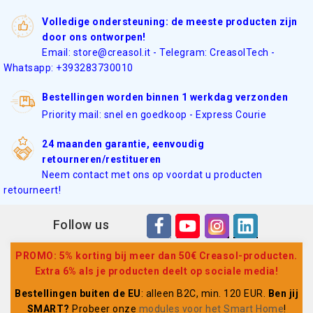
Volledige ondersteuning: de meeste producten zijn
door ons ontworpen!
Email: store@creasol.it - Telegram: CreasolTech -
Whatsapp: +393283730010
Bestellingen worden binnen 1 werkdag verzonden
Priority mail: snel en goedkoop - Express Courie
24 maanden garantie, eenvoudig
retourneren/restitueren
Neem contact met ons op voordat u producten
retourneert!
Follow us
PROMO: 5% korting bij meer dan 50€ Creasol-producten.
Extra 6% als je producten deelt op sociale media!
Bestellingen buiten de EU
: alleen B2C, min. 120 EUR.
Ben jij
SMART?
Probeer onze
modules voor het Smart Home
!