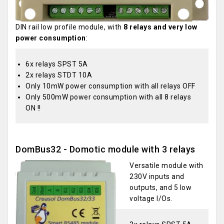
DIN rail low profile module, with
8 relays and very low
power consumption
:
6x relays SPST 5A
2x relays STDT 10A
Only 10mW power consumption with all relays OFF
Only 500mW power consumption with all 8 relays
ON !!
DomBus32 - Domotic module with 3 relays
Versatile module with
230V inputs and
outputs, and 5 low
voltage I/Os.