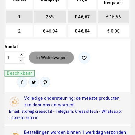
bespaart
1
25%
€ 46,67
€ 15,56
2
€ 46,04
€ 46,04
€ 0,00
Aantal
In Winkelwagen
favorite_border
Beschikbaar
Volledige ondersteuning: de meeste producten
zijn door ons ontworpen!
Email: store@creasol.it - Telegram: CreasolTech - Whatsapp:
+393283730010
Bestellingen worden binnen 1 werkdag verzonden