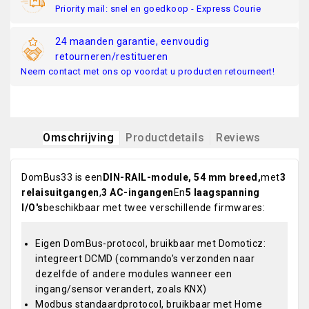
Priority mail: snel en goedkoop - Express Courie
24 maanden garantie, eenvoudig
retourneren/restitueren
Neem contact met ons op voordat u producten retourneert!
Omschrijving
Productdetails
Reviews
DomBus33 is een
DIN-RAIL-module, 54 mm breed,
met
3
relaisuitgangen
,
3 AC-ingangen
En
5 laagspanning
I/O's
beschikbaar met twee verschillende firmwares:
Eigen DomBus-protocol, bruikbaar met Domoticz:
integreert DCMD (commando's verzonden naar
dezelfde of andere modules wanneer een
ingang/sensor verandert, zoals KNX)
Modbus standaardprotocol, bruikbaar met Home