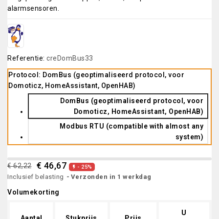
alarmsensoren.
Referentie:
creDomBus33
Protocol: DomBus (geoptimaliseerd protocol, voor
Domoticz, HomeAssistant, OpenHAB)
DomBus (geoptimaliseerd protocol, voor
Domoticz, HomeAssistant, OpenHAB)
Modbus RTU (compatible with almost any
system)
€ 46,67
€ 62,22
- 25%

Inclusief belasting
Verzonden in 1 werkdag
Volumekorting
U
Aantal
Stukprijs
Prijs