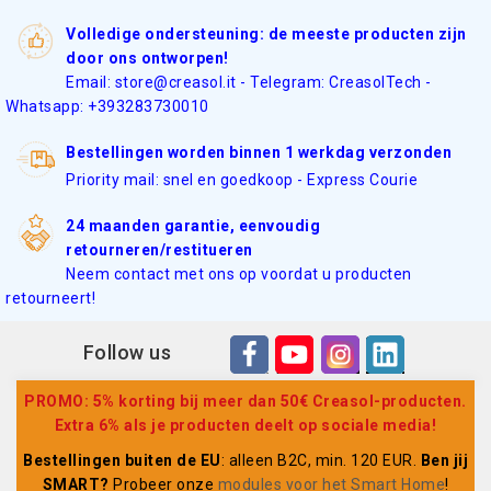
Volledige ondersteuning: de meeste producten zijn
door ons ontworpen!
Email: store@creasol.it - Telegram: CreasolTech -
Whatsapp: +393283730010
Bestellingen worden binnen 1 werkdag verzonden
Priority mail: snel en goedkoop - Express Courie
24 maanden garantie, eenvoudig
retourneren/restitueren
Neem contact met ons op voordat u producten
retourneert!
Follow us
PROMO: 5% korting bij meer dan 50€ Creasol-producten.
Extra 6% als je producten deelt op sociale media!
Bestellingen buiten de EU
: alleen B2C, min. 120 EUR.
Ben jij
SMART?
Probeer onze
modules voor het Smart Home
!