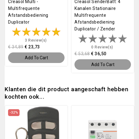
Creasol Multi -
Creasol SenderBatt: 4
Multifrequente
Kanalen Stationaire
Afstandsbediening
Multifrequente
Duplicator
Afstandsbediening
Duplicator / Zender
3 Review(s)
€ 34,89
€ 23,73
0 Review(s)
€ 53,68
€ 36,50
Add To Cart
Add To Cart
Klanten die dit product aangeschaft hebben
kochten ook...
-32%