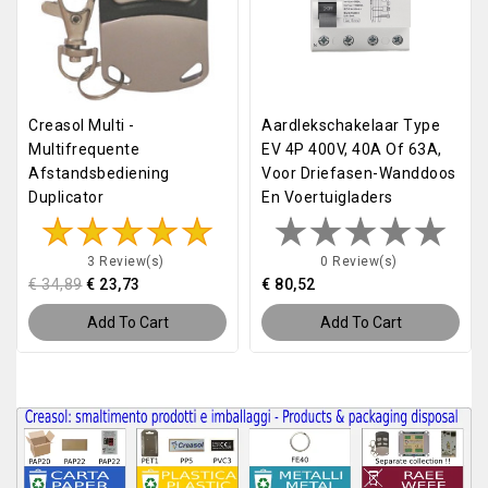
Creasol Multi -
Aardlekschakelaar Type
Multifrequente
EV 4P 400V, 40A Of 63A,
Afstandsbediening
Voor Driefasen-Wanddoos
Duplicator
En Voertuigladers
3 Review(s)
0 Review(s)
€ 34,89
€ 23,73
€ 80,52
Add To Cart
Add To Cart