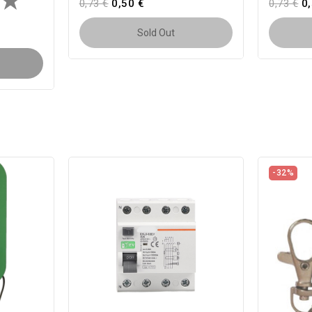
0,73 €
0,50 €
0,73 €
0
Sold Out
-32%