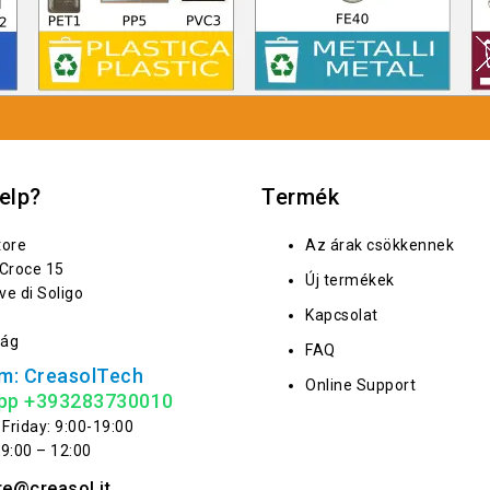
elp?
Termék
tore
Az árak csökkennek
 Croce 15
Új termékek
ve di Soligo
Kapcsolat
zág
FAQ
m: CreasolTech
Online Support
pp +393283730010
Friday: 9:00-19:00
 9:00 – 12:00
re@creasol.it