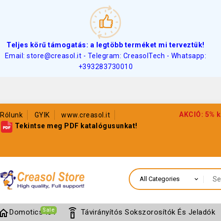
Teljes körű támogatás: a legtöbb terméket mi terveztük!
Email: store@creasol.it - Telegram: CreasolTech - Whatsapp:
+393283730010
AKCIÓ: 5% k
Rólunk
GYIK
www.creasol.it
Tekintse meg PDF katalógusunkat!
Sale
home
settings_remote
Domotics IoT
Távirányítós Sokszorosítók És Jeladók