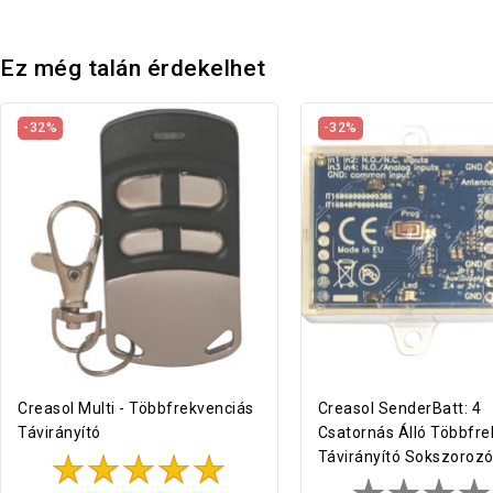
Ez még talán érdekelhet
-32%
-32%
Creasol Multi - Többfrekvenciás
Creasol SenderBatt: 4
Távirányító
Csatornás Álló Többfre
Távirányító Sokszorozó