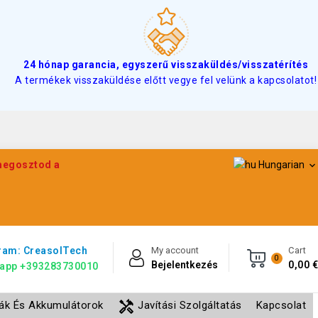
24 hónap garancia, egyszerű visszaküldés/visszatérítés
A termékek visszaküldése előtt vegye fel velünk a kapcsolatot!
 megosztod a
Hungarian

ram: CreasolTech
My account
Cart
0
Bejelentkezés
0,00 €
app +393283730010
handyman
lák És Akkumulátorok
Javítási Szolgáltatás
Kapcsolat