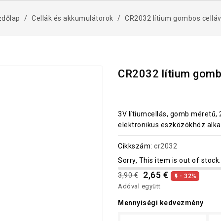
zdőlap
Cellák és akkumulátorok
CR2032 lítium gombos celláv
CR2032 lítium gomb
3V lítiumcellás, gomb méretű
elektronikus eszközökhöz alka
Cikkszám:
cr2032
Sorry, This item is out of stock.
2,65 €
3,90 €
- 32%

Adóval együtt
Mennyiségi kedvezmény