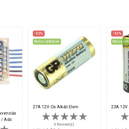
-32%
-32%
Nincs raktáron
Nincs rak
27A 12V-Os Alkáli Elem
23A 12V 
kvenciás
 / Adó
0 Review(s)