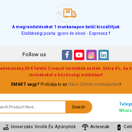
A megrendeléseket 1 munkanapon belül kiszállítjuk
Elsőbbségi posta: gyors és olcsó - Expressz f
Follow us
edvezmény 50 € feletti Creasol termékek esetén. Extra 6%, ha
termékeket a közösségi médiában!
SMART vagy?
Próbálja ki az
Okos Otthon moduljainkat
!
Teleg
Search
Whats
router
settings_input_antenna
battery_charging_full
Univerzális Vevők És Ajtónyitók
Antennák
Cel