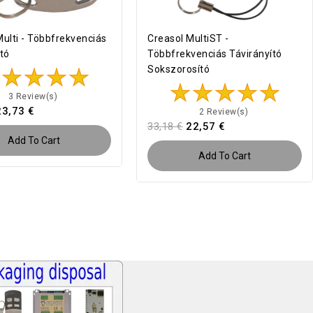
Multi - Többfrekvenciás
Creasol MultiST -
ító
Többfrekvenciás Távirányító
Sokszorosító
3 Review(s)
23,73 €
2 Review(s)
33,18 €
22,57 €
Add To Cart
Add To Cart