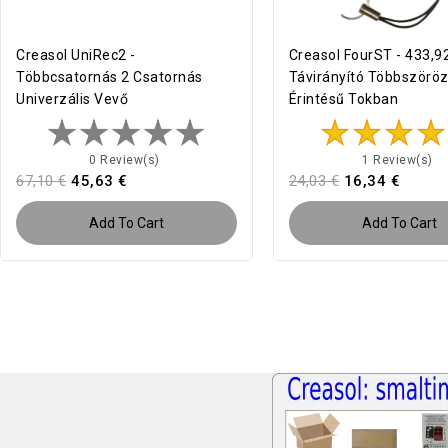
Creasol UniRec2 -
Creasol FourST - 433,
Többcsatornás 2 Csatornás
Távirányító Többszörö
Univerzális Vevő
Érintésű Tokban
0 Review(s)
1 Review(s)
67,10 €
45,63 €
24,03 €
16,34 €
Add To Cart
Add To Cart