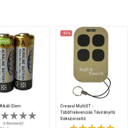
-32%
táron
Alkáli Elem
Creasol MultiST -
Többfrekvenciás Távirányító
Sokszorosító
0 Review(s)