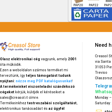
Need h
Creasol S
Olasz elektronikai cég
vagyunk, amely
2001
via Santa
óta működik.
31053 Pie
Ezen a weboldalon számos terméket mi
Treviso
terveztünk, így
teljes támogatást tudunk
Olaszors
nyújtani
:
nézze meg PDF katalógusunkat
!
Telegra
A termékeinket viszonteladni szándékozó
Whatsa
cégeket
kérjük, küldjék el kéréseiket a
Monday – 
sales@creasol.it címre.
Saturday:
Termékeinkhez
testreszabási szolgáltatást
,
elektronikus tanácsadást és
az ügyfél
sto