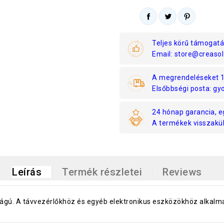
Teljes körű támogatá
Email: store@creasol
A megrendeléseket 1 
Elsőbbségi posta: gyo
24 hónap garancia, e
A termékek visszaküld
Leírás
Termék részletei
Reviews
gú. A távvezérlőkhöz és egyéb elektronikus eszközökhöz alkalma