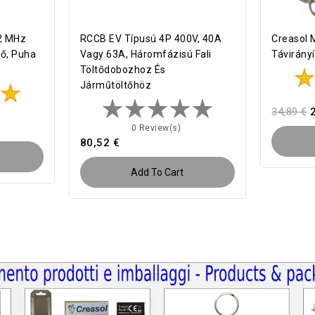
92 MHz
RCCB EV Típusú 4P 400V, 40A
Creasol 
ző, Puha
Vagy 63A, Háromfázisú Fali
Távirány
Töltődobozhoz És
Járműtöltőhöz
34,89 €
0 Review(s)
80,52 €
Add To Cart