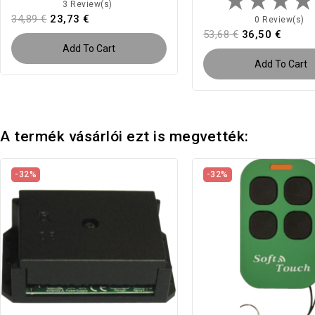
3 Review(s)
34,89 €
23,73 €
0 Review(s)
53,68 €
36,50 €
Add To Cart
Add To Cart
A termék vásárlói ezt is megvették:
-32%
-32%