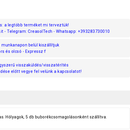
s: a legtöbb terméket mi terveztük!
.it - Telegram: CreasolTech - Whatsapp: +393283730010
munkanapon belül kiszállítjuk
rs és olcsó - Expressz f
gyszerű visszaküldés/visszatérítés
ése előtt vegye fel velünk a kapcsolatot!
s. Hólyagok, 5 db buborékcsomagolásonként szállítva.