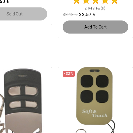
,50 €
2 Review(s)
Sold Out
33,18 €
22,57 €
Add To Cart
-32%