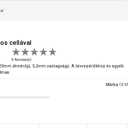
al
os cellával
0 Review(s)
, 20mm átmérőjű, 3,2mm vastagságú. A távvezérlőkhöz és egyéb
lmas.
Márka
OEM