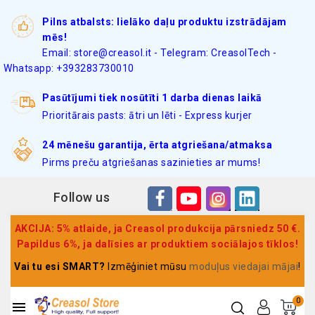
Pilns atbalsts: lielāko daļu produktu izstrādājam
mēs!
Email: store@creasol.it - Telegram: CreasolTech -
Whatsapp: +393283730010
Pasūtījumi tiek nosūtīti 1 darba dienas laikā
Prioritārais pasts: ātri un lēti - Express kurjer
24 mēnešu garantija, ērta atgriešana/atmaksa
Pirms preču atgriešanas sazinieties ar mums!
Follow us
AKCIJA: 5% atlaide, ja Creasol produkcija pārsniedz 50 €.
Papildus 6%, ja dalīsies ar produktiem sociālajos tīklos!
Vai tu esi SMART?
Izmēģiniet mūsu
moduļus viedajai mājai
!
0
