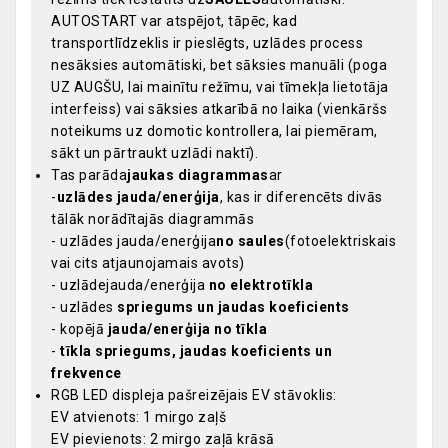
AUTOSTART var atspējot, tāpēc, kad
transportlīdzeklis ir pieslēgts, uzlādes process
nesāksies automātiski, bet sāksies manuāli (poga
UZ AUGŠU, lai mainītu režīmu, vai tīmekļa lietotāja
interfeiss) vai sāksies atkarībā no laika (vienkāršs
noteikums uz domotic kontrollera, lai piemēram,
sākt un pārtraukt uzlādi naktī).
Tas parāda
jaukas diagrammas
ar
-
uzlādes jauda/enerģija
, kas ir diferencēts divās
tālāk norādītajās diagrammās
- uzlādes jauda/enerģija
no saules
(fotoelektriskais
vai cits atjaunojamais avots)
- uzlādejauda/enerģija
no elektrotīkla
- uzlādes
spriegums un jaudas koeficients
- kopējā
jauda/enerģija no tīkla
-
tīkla spriegums, jaudas koeficients un
frekvence
RGB LED displeja pašreizējais EV stāvoklis:
EV atvienots: 1 mirgo zaļš
EV pievienots: 2 mirgo zaļā krāsā