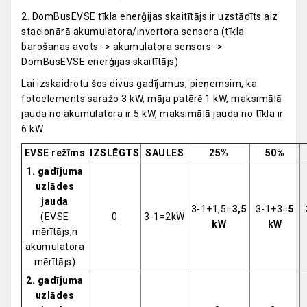
2. DomBusEVSE tīkla enerģijas skaitītājs ir uzstādīts aiz
stacionārā akumulatora/invertora sensora (tīkla
barošanas avots -> akumulatora sensors ->
DomBusEVSE enerģijas skaitītājs)
Lai izskaidrotu šos divus gadījumus, pieņemsim, ka
fotoelements saražo 3 kW, māja patērē 1 kW, maksimālā
jauda no akumulatora ir 5 kW, maksimālā jauda no tīkla ir
6 kW.
EVSE režīms
IZSLĒGTS
SAULES
25%
50%
1. gadījuma
uzlādes
jauda
3-1+1,5=
3,5
3-1+3=
5
(EVSE
0
3-1=2kW
kW
kW
mērītājs,n
akumulatora
mērītājs)
2. gadījuma
uzlādes