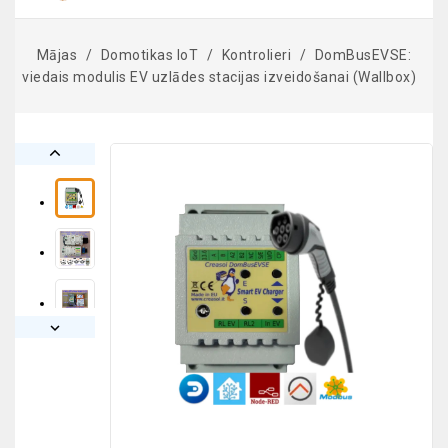
Mājas
Domotikas IoT
Kontrolieri
DomBusEVSE:
viedais modulis EV uzlādes stacijas izveidošanai (Wallbox)

