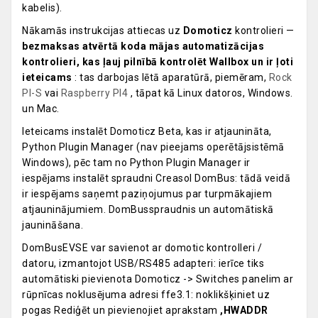
kabelis).
Nākamās instrukcijas attiecas uz
Domoticz
kontrolieri —
bezmaksas atvērtā koda mājas automatizācijas
kontrolieri, kas ļauj pilnībā kontrolēt Wallbox un ir ļoti
ieteicams
: tas darbojas lētā aparatūrā, piemēram,
Rock
PI-S
vai
Raspberry PI4
, tāpat kā Linux datoros, Windows.
un Mac.
Ieteicams instalēt Domoticz Beta, kas ir atjaunināta,
Python Plugin Manager (nav pieejams operētājsistēmā
Windows), pēc tam no Python Plugin Manager ir
iespējams instalēt spraudni Creasol DomBus: tādā veidā
ir iespējams saņemt paziņojumus par turpmākajiem
atjauninājumiem. DomBusspraudnis un automātiskā
jaunināšana.
DomBusEVSE var savienot ar domotic kontrolleri /
datoru, izmantojot USB/RS485 adapteri: ierīce tiks
automātiski pievienota Domoticz -> Switches panelim ar
rūpnīcas noklusējuma adresi ffe3.1: noklikšķiniet uz
pogas Rediģēt un pievienojiet aprakstam
,HWADDR