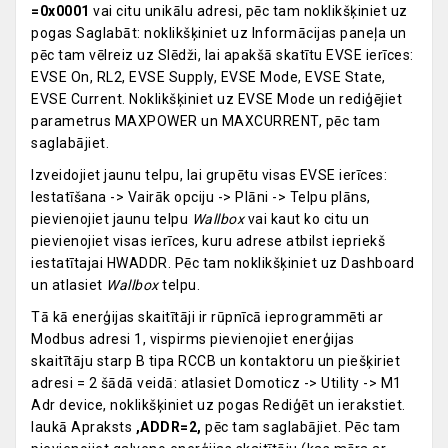
=0x0001
vai citu unikālu adresi, pēc tam noklikšķiniet uz
pogas Saglabāt: noklikšķiniet uz Informācijas paneļa un
pēc tam vēlreiz uz Slēdži, lai apakšā skatītu EVSE ierīces:
EVSE On, RL2, EVSE Supply, EVSE Mode, EVSE State,
EVSE Current. Noklikšķiniet uz EVSE Mode un rediģējiet
parametrus MAXPOWER un MAXCURRENT, pēc tam
saglabājiet.
Izveidojiet jaunu telpu, lai grupētu visas EVSE ierīces:
Iestatīšana -> Vairāk opciju -> Plāni -> Telpu plāns,
pievienojiet jaunu telpu
Wallbox
vai kaut ko citu un
pievienojiet visas ierīces, kuru adrese atbilst iepriekš
iestatītajai HWADDR. Pēc tam noklikšķiniet uz Dashboard
un atlasiet
Wallbox
telpu.
Tā kā enerģijas skaitītāji ir rūpnīcā ieprogrammēti ar
Modbus adresi 1, vispirms pievienojiet enerģijas
skaitītāju starp B tipa RCCB un kontaktoru un piešķiriet
adresi = 2 šādā veidā: atlasiet Domoticz -> Utility -> M1
Adr device, noklikšķiniet uz pogas Rediģēt un ierakstiet.
laukā Apraksts
,ADDR=2,
pēc tam saglabājiet. Pēc tam