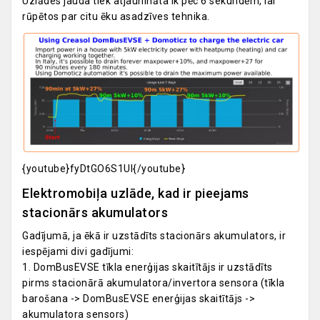
Uzlādes jauda tiek atjaunināta ik pēc 6 sekundēm, lai
rūpētos par citu ēku asadzīves tehnika.
{youtube}fyDtGO6S1UI{/youtube}
Elektromobiļa uzlāde, kad ir pieejams
stacionārs akumulators
Gadījumā, ja ēkā ir uzstādīts stacionārs akumulators, ir
iespējami divi gadījumi:
1. DomBusEVSE tīkla enerģijas skaitītājs ir uzstādīts
pirms stacionārā akumulatora/invertora sensora (tīkla
barošana -> DomBusEVSE enerģijas skaitītājs ->
akumulatora sensors)