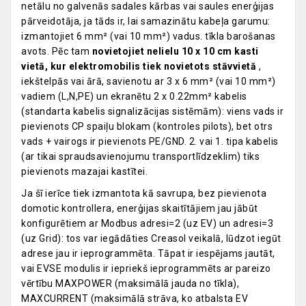
netālu no galvenās sadales kārbas vai saules enerģijas
pārveidotāja, ja tāds ir, lai samazinātu kabeļa garumu:
izmantojiet 6 mm² (vai 10 mm²) vadus. tīkla barošanas
avots. Pēc tam
novietojiet nelielu 10 x 10 cm kasti
vietā, kur elektromobilis tiek novietots stāvvietā
,
iekštelpās vai ārā, savienotu ar 3 x 6 mm² (vai 10 mm²)
vadiem (L,N,PE) un ekranētu 2 x 0.22mm² kabelis
(standarta kabelis signalizācijas sistēmām): viens vads ir
pievienots CP spaiļu blokam (kontroles pilots), bet otrs
vads + vairogs ir pievienots PE/GND. 2. vai 1. tipa kabelis
(ar tikai spraudsavienojumu transportlīdzeklim) tiks
pievienots mazajai kastītei.
Ja šī ierīce tiek izmantota kā savrupa, bez pievienota
domotic kontrollera, enerģijas skaitītājiem jau jābūt
konfigurētiem ar Modbus adresi=2 (uz EV) un adresi=3
(uz Grid): tos var iegādāties Creasol veikalā, lūdzot iegūt
adrese jau ir ieprogrammēta. Tāpat ir iespējams jautāt,
vai EVSE modulis ir iepriekš ieprogrammēts ar pareizo
vērtību MAXPOWER (maksimālā jauda no tīkla),
MAXCURRENT (maksimālā strāva, ko atbalsta EV