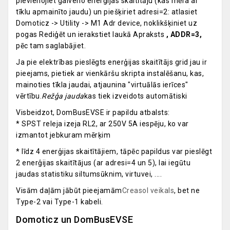
pievienojiet galveno enerģijas skaitītāju (kas mēra ar
tīklu apmainīto jaudu) un piešķiriet adresi=2: atlasiet
Domoticz -> Utility -> M1 Adr device, noklikšķiniet uz
pogas Rediģēt un ierakstiet laukā Apraksts
, ADDR=3,
pēc tam saglabājiet.
Ja pie elektrības pieslēgts enerģijas skaitītājs grid jau ir
pieejams, pietiek ar vienkāršu skripta instalēšanu, kas,
mainoties tīkla jaudai, atjaunina "virtuālās ierīces"
vērtību.
Režģa jauda
kas tiek izveidots automātiski
Visbeidzot, DomBusEVSE ir papildu atbalsts:
* SPST releja izeja RL2, ar 250V 5A iespēju, ko var
izmantot jebkuram mērķim
* līdz 4 enerģijas skaitītājiem, tāpēc papildus var pieslēgt
2 enerģijas skaitītājus (ar adresi=4 un 5), lai iegūtu
jaudas statistiku siltumsūknim, virtuvei, ....
Visām daļām jābūt pieejamām
Creasol veikals
, bet ne
Type-2 vai Type-1 kabeli.
Domoticz un DomBusEVSE