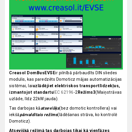
Creasol DomBusEVSE
ir pilnībā pārbaudīts DIN sliedes
modulis, kas paredzēts Domoticz mājas automatizācijas
sistēmai, lai
uzlādējiet elektriskos transportlīdzekļus,
izmantojot standartu
IEC 62196
-2
Režīms3
(Maiņstrāvas
uzlāde, līdz 22kW jauda).
Tas darbojas kā
atsevišķs
(bez domotic kontrollera) vai
iekšā
pārvaldītais režīms
(lādēšanas strāva, ko kontrolē
Domoticz).
Atsevišķā režīmā tas darbojas tikai kā vienfāzes