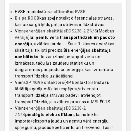
EVSE modulis
Creasol
DomBusEVSE
B tipa RCCB
kas spēj noteikt diferenciālās strāvas,
kas aizsargā ķēdi, pat ja strāvas ir līdzstrāvas.
Viens
enerģijas skaitītājs
DDS238-2 ZN/S
(Modbus
versija)
lai ņemtu vērā transportlīdzeklim padoto
enerģiju
, uzlādes jauda, ... Šis ir 1. klases enerģijas
skaitītājs, tik ļoti precīzs.
Šis enerģijas skaitītājs
nav būtisks
: to var izlaist, ietaupot vietu un
izmaksas, taču jūs zaudētu statistiku un
diagrammas par jaudu un enerģiju, kas izmantota
transportlīdzekļa uzlādēšanai.
Viens
2P 40A kontaktors
(4P kontaktorstrīsfāzu
lādētāja gadījumā), lai iespējotu/atvienotu
transportlīdzekļa strāvas padevi, atvienojot
transportlīdzekli, ja uzlādes process ir IZSLĒGTS.
Viens
enerģijas skaitītājs
DDS238-2
ZN/S
pieslēgts elektrotīklam
, lai noteiktu
importa/eksporta jaudu un ņemtu vērā enerģiju,
spriegumu, jaudas koeficientu un frekvenci. Tas ir