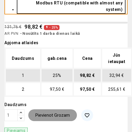
Modbus RTU (compatible with almost any
system)
98,82 €
131,76 €
- 25%

AR PVN
Nosūtīts 1 darba dienas laikā
Apjoma atlaides
Jūs
Daudzums
gab.cena
Cena
ietaupat
1
25%
98,82 €
32,94 €
2
97,50 €
97,50 €
255,61 €
Daudzums
Pievienot Grozam
favorite_border
Pieejams