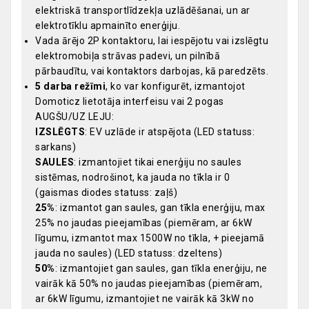
elektriskā transportlīdzekļa uzlādēšanai, un ar
elektrotīklu apmainīto enerģiju.
Vada ārējo 2P kontaktoru, lai iespējotu vai izslēgtu
elektromobiļa strāvas padevi, un pilnībā
pārbaudītu, vai kontaktors darbojas, kā paredzēts.
5 darba režīmi
, ko var konfigurēt, izmantojot
Domoticz lietotāja interfeisu vai 2 pogas
AUGŠU/UZ LEJU:
IZSLĒGTS
: EV uzlāde ir atspējota (LED statuss:
sarkans)
SAULES
: izmantojiet tikai enerģiju no saules
sistēmas, nodrošinot, ka jauda no tīkla ir 0
(gaismas diodes statuss: zaļš)
25%
: izmantot gan saules, gan tīkla enerģiju, max
25% no jaudas pieejamības (piemēram, ar 6kW
līgumu, izmantot max 1500W no tīkla, + pieejamā
jauda no saules) (LED statuss: dzeltens)
50%
: izmantojiet gan saules, gan tīkla enerģiju, ne
vairāk kā 50% no jaudas pieejamības (piemēram,
ar 6kW līgumu, izmantojiet ne vairāk kā 3kW no