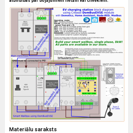
atbildības par bojājumiem lietām vai cilvēkiem.
Materiālu saraksts