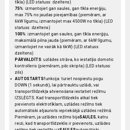
tīkla) (LED statuss: dzeltens)
75%
: izmantojiet gan saules, gan tīkla enerģiju,
max 75% no jaudas pieejamības (piemēram, ar
6kW līgumu, izmantojiet max 4500W no tīkla) (LED
statuss: dzeltens)
100%
: izmantojiet gan saules, gan tīkla enerģiju,
maksimālā pilna jauda (piemēram, ar 6kW līgumu,
izmantojiet ne vairāk kā 6kW) (LED statuss:
dzeltens)
PĀRVALDĪTS
: uzlādes strāva, ko iestatījis domotic
kontrolleris (piemēram, pēc skripta) (LED statuss:
zils)
AUTOSTARTS
funkcija: turiet nospiestu pogu
DOWN (1 sekundi), lai pārtrauktu uzlādi, vai
transportlīdzekļa atvienošana iestatiet režīmu
IZSLĒGTS. Kad transportlīdzeklis atkal tiek
pievienots elektrotīklam, uzlādes režīms tiek
automātiski atjaunots iepriekšējā uzlādes režīmā.
Piemēram, ja uzlādes režīms bija
SAULES
, katru
reizi, kad transportlīdzeklis ir pievienots, uzlādes
režīms tiek iestatīts uz
SAULES
automātiski.