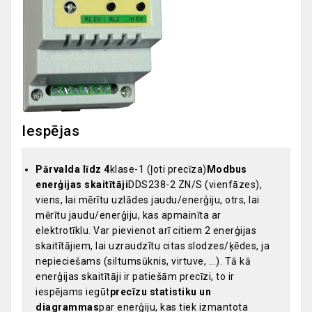
Iespējas
Pārvalda līdz 4
klase-1 (ļoti precīza)
Modbus
enerģijas skaitītāji
DDS238-2 ZN/S (vienfāzes),
viens, lai mērītu uzlādes jaudu/enerģiju, otrs, lai
mērītu jaudu/enerģiju, kas apmainīta ar
elektrotīklu. Var pievienot arī citiem 2 enerģijas
skaitītājiem, lai uzraudzītu citas slodzes/ķēdes, ja
nepieciešams (siltumsūknis, virtuve, ...). Tā kā
enerģijas skaitītāji ir patiešām precīzi, to ir
iespējams iegūt
precīzu statistiku un
diagrammas
par enerģiju, kas tiek izmantota