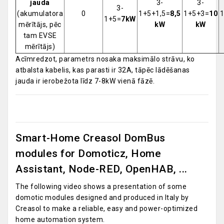
jauda
3-
3-
3-
(akumulatora
0
1+5+1,5=
8,5
1+5+3=
10
1
1+5=
7kW
mērītājs, pēc
kW
kW
tam EVSE
mērītājs)
Acīmredzot, parametrs nosaka maksimālo strāvu, ko
atbalsta kabelis, kas parasti ir 32A, tāpēc lādēšanas
jauda ir ierobežota līdz 7-8kW vienā fāzē.
Smart-Home Creasol DomBus
modules for Domoticz, Home
Assistant, Node-RED, OpenHAB, ...
The following video shows a presentation of some
domotic modules designed and produced in Italy by
Creasol to make a reliable, easy and power-optimized
home automation system.