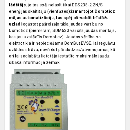
lādētājs
, jo tas spēj nolasīt tikai DDS238-2 ZN/S
enerģijas skaitītāju (vienfāzes);
izmantojot Domoticz
mājas automatizāciju, tas spēj pārvaldīt trīsfāžu
uzlādi
iegūstot pašreizējo tīkla jaudas vērtību no
Domoticz (piemēram, SDM630 vai cits jaudas mērītājs,
kas jau uzstādīts Domoticz). Jaudas vērtība no
elektrotīkla ir nepieciešama DomBusEVSE, lai regulētu
uzlādes strāvu, novēršot pārslodzes/atvienojumus, kā
arī lai saglabātu lietotāja iestatīto maksimālo jaudu:
sīkāka informācija zemāk.