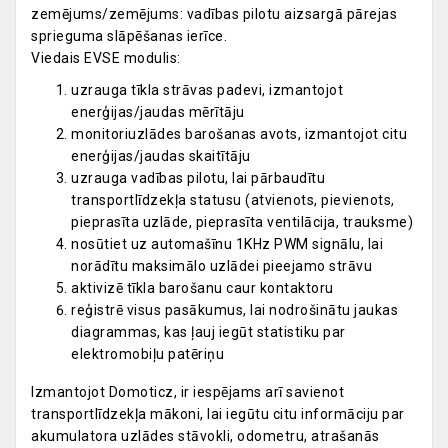
zemējums/zemējums: vadības pilotu aizsargā pārejas
sprieguma slāpēšanas ierīce.
Viedais EVSE modulis:
uzrauga tīkla strāvas padevi, izmantojot
enerģijas/jaudas mērītāju
monitoriuzlādes barošanas avots, izmantojot citu
enerģijas/jaudas skaitītāju
uzrauga vadības pilotu, lai pārbaudītu
transportlīdzekļa statusu (atvienots, pievienots,
pieprasīta uzlāde, pieprasīta ventilācija, trauksme)
nosūtiet uz automašīnu 1KHz PWM signālu, lai
norādītu maksimālo uzlādei pieejamo strāvu
aktivizē tīkla barošanu caur kontaktoru
reģistrē visus pasākumus, lai nodrošinātu jaukas
diagrammas, kas ļauj iegūt statistiku par
elektromobiļu patēriņu
Izmantojot Domoticz, ir iespējams arī savienot
transportlīdzekļa mākoni, lai iegūtu citu informāciju par
akumulatora uzlādes stāvokli, odometru, atrašanās