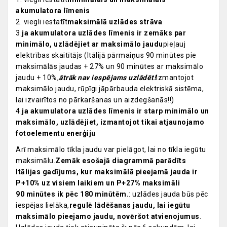
akumulatora līmenis
2. viegli iestatīt
maksimālā uzlādes strāva
3.
ja akumulatora uzlādes līmenis ir zemāks par
minimālo, uzlādējiet ar maksimālo jaudu
pieļauj
elektrības skaitītājs (Itālijā pārmaiņus 90 minūtes pie
maksimālās jaudas + 27% un 90 minūtes ar maksimālo
jaudu + 10%,
ātrāk nav iespējams uzlādēt!
Izmantojot
maksimālo jaudu, rūpīgi jāpārbauda elektriskā sistēma,
lai izvairītos no pārkaršanas un aizdegšanās!!)
4.
ja akumulatora uzlādes līmenis ir starp minimālo un
maksimālo, uzlādējiet, izmantojot tikai atjaunojamo
fotoelementu enerģiju
Arī maksimālo tīkla jaudu var pielāgot, lai no tīkla iegūtu
maksimālu.
Zemāk esošajā diagrammā parādīts
Itālijas gadījums, kur maksimālā pieejamā jauda ir
P+10% uz visiem laikiem un P+27% maksimāli
90 minūtes ik pēc 180 minūtēm.
: uzlādes jauda būs pēc
iespējas lielāka,
regulē lādēšanas jaudu, lai iegūtu
maksimālo pieejamo jaudu, novēršot atvienojumus
.