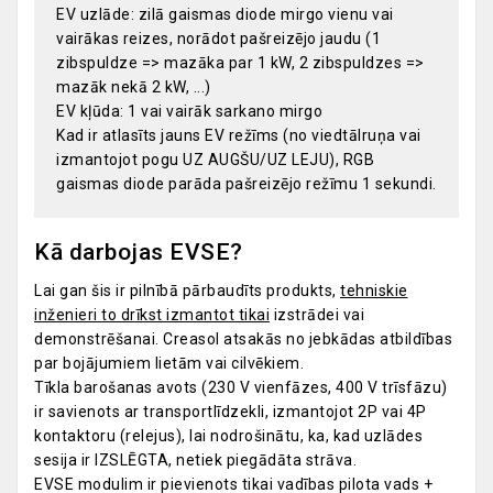
EV uzlāde: zilā gaismas diode mirgo vienu vai
vairākas reizes, norādot pašreizējo jaudu (1
zibspuldze => mazāka par 1 kW, 2 zibspuldzes =>
mazāk nekā 2 kW, ...)
EV kļūda: 1 vai vairāk sarkano mirgo
Kad ir atlasīts jauns EV režīms (no viedtālruņa vai
izmantojot pogu UZ AUGŠU/UZ LEJU), RGB
gaismas diode parāda pašreizējo režīmu 1 sekundi.
Kā darbojas EVSE?
Lai gan šis ir pilnībā pārbaudīts produkts,
tehniskie
inženieri to drīkst izmantot tikai
izstrādei vai
demonstrēšanai. Creasol
atsakās no jebkādas atbildības
par bojājumiem lietām vai cilvēkiem.
Tīkla barošanas avots (230 V vienfāzes, 400 V trīsfāzu)
ir savienots ar transportlīdzekli, izmantojot 2P vai 4P
kontaktoru (relejus), lai nodrošinātu, ka, kad uzlādes
sesija ir IZSLĒGTA, netiek piegādāta strāva.
EVSE modulim ir pievienots tikai vadības pilota vads +