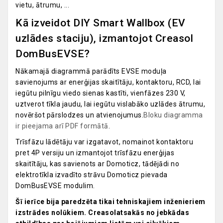
vietu, ātrumu, ...
Kā izveidot DIY Smart Wallbox (EV
uzlādes staciju), izmantojot Creasol
DomBusEVSE?
Nākamajā diagrammā parādīts EVSE moduļa
savienojums ar enerģijas skaitītāju, kontaktoru, RCD, lai
iegūtu pilnīgu viedo sienas kastīti, vienfāzes 230 V,
uztverot tīkla jaudu, lai iegūtu vislabāko uzlādes ātrumu,
novēršot pārslodzes un atvienojumus.
Bloku diagramma
ir pieejama arī PDF formātā
.
Trīsfāzu lādētāju var izgatavot, nomainot kontaktoru
pret 4P versiju un izmantojot trīsfāzu enerģijas
skaitītāju, kas savienots ar Domoticz, tādējādi no
elektrotīkla izvadīto strāvu Domoticz pievada
DomBusEVSE modulim.
Šī ierīce bija paredzēta tikai tehniskajiem inženieriem
izstrādes nolūkiem. Creasol
atsakās no jebkādas