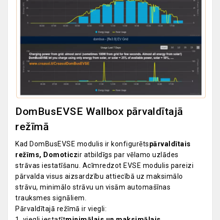
DomBusEVSE Wallbox pārvaldītajā
režīmā
Kad DomBusEVSE modulis ir konfigurēts
pārvaldītais
režīms, Domoticz
ir atbildīgs par vēlamo uzlādes
strāvas iestatīšanu. Acīmredzot EVSE modulis pareizi
pārvalda visus aizsardzību attiecībā uz maksimālo
strāvu, minimālo strāvu un visām automašīnas
trauksmes signāliem.
Pārvaldītajā režīmā ir viegli:
1. viegli iestatīt
minimālais un maksimālais