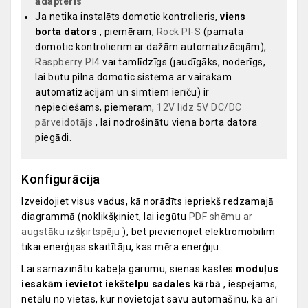
adapteris
Ja netika instalēts domotic kontrolieris,
viens
borta dators
, piemēram,
Rock PI-S
(pamata
domotic kontrolierim ar dažām automatizācijām),
Raspberry PI4
vai tamlīdzīgs (jaudīgāks, noderīgs,
lai būtu pilna domotic sistēma ar vairākām
automatizācijām un simtiem ierīču) ir
nepieciešams, piemēram,
12V līdz 5V DC/DC
pārveidotājs
, lai nodrošinātu viena borta datora
piegādi.
Konfigurācija
Izveidojiet visus vadus, kā norādīts iepriekš redzamajā
diagrammā (noklikšķiniet, lai iegūtu
PDF shēmu ar
augstāku izšķirtspēju
), bet pievienojiet elektromobilim
tikai enerģijas skaitītāju, kas mēra enerģiju.
Lai samazinātu kabeļa garumu, sienas kastes
moduļus
iesakām ievietot iekštelpu sadales kārbā
, iespējams,
netālu no vietas, kur novietojat savu automašīnu, kā arī