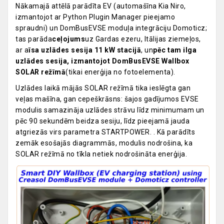
Nākamajā attēlā parādīta EV (automašīna Kia Niro,
izmantojot ar Python Plugin Manager pieejamo
spraudni) un DomBusEVSE moduļa integrāciju Domoticz;
tas parāda
ceļojums
uz Gardas ezeru, Itālijas ziemeļos,
ar a
īsa uzlādes sesija 11 kW stacijā
, un
pēc tam ilga
uzlādes sesija, izmantojot DomBusEVSE Wallbox
SOLAR režīmā
(tikai enerģija no fotoelementa).
Uzlādes laikā mājās SOLAR režīmā tika ieslēgta gan
veļas mašīna, gan cepeškrāsns: šajos gadījumos EVSE
modulis samazināja uzlādes strāvu līdz minimumam un
pēc 90 sekundēm beidza sesiju, līdz pieejamā jauda
atgriezās virs parametra STARTPOWER. . Kā parādīts
zemāk esošajās diagrammās, modulis nodrošina, ka
SOLAR režīmā no tīkla netiek nodrošināta enerģija.