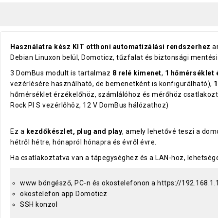
Használatra kész KIT otthoni automatizálási rendszerhez
am
Debian Linuxon belül, Domoticz, tűzfalat és biztonsági mentési
3 DomBus modult is tartalmaz
8 relé kimenet
,
1 hőmérséklet é
vezérlésére használható, de bemenetként is konfigurálható),
1
hőmérséklet érzékelőhöz, számlálóhoz és mérőhöz csatlakoztat
Rock PI S vezérlőhöz, 12 V DomBus hálózathoz)
Ez a
kezdőkészlet, plug and play
, amely lehetővé teszi a dom
hétről hétre, hónapról hónapra és évről évre.
Ha csatlakoztatva van a tápegységhez és a LAN-hoz, lehetség
www böngésző, PC-n és okostelefonon a https://192.168.1.101
okostelefon app Domoticz
SSH konzol