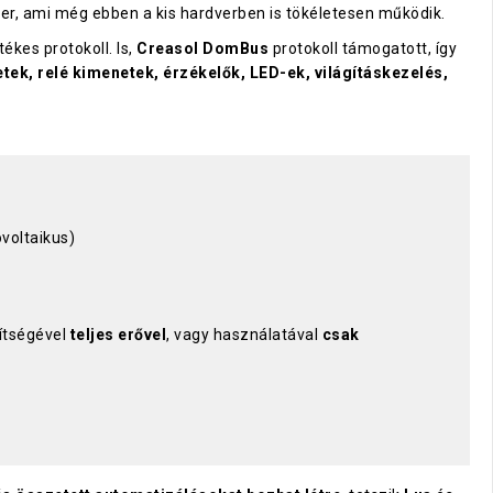
tver, ami még ebben a kis hardverben is tökéletesen működik.
ékes protokoll. Is,
Creasol DomBus
protokoll támogatott, így
tek, relé kimenetek, érzékelők, LED-ek, világításkezelés,
ovoltaikus)
gítségével
teljes erővel
, vagy használatával
csak