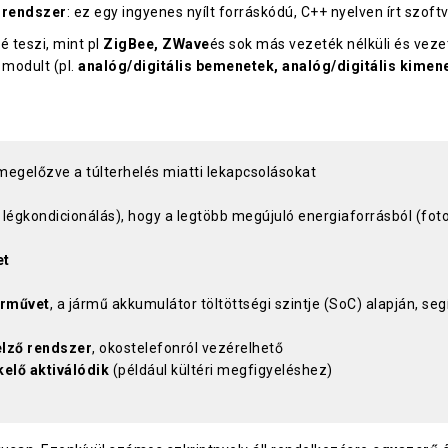
 rendszer
: ez egy ingyenes nyílt forráskódú, C++ nyelven írt szof
 teszi, mint pl
ZigBee, ZWave
és sok más vezeték nélküli és vezet
modult (pl.
analóg/digitális bemenetek, analóg/digitális kimene
 megelőzve a túlterhelés miatti lekapcsolásokat
 légkondicionálás), hogy a legtöbb megújuló energiaforrásból (fot
et
árművet
, a jármű akkumulátor töltöttségi szintje (SoC) alapján, se
elző rendszer
, okostelefonról vezérelhető
elő aktiválódik
(például kültéri megfigyeléshez)