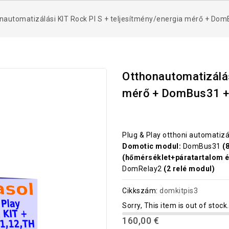
nautomatizálási KIT Rock PI S + teljesítmény/energia mérő + 
Otthonautomatizálás
mérő + DomBus31 
Plug & Play otthoni automatizál
Domotic modul:
DomBus31
(8
(hőmérséklet+páratartalom é
DomRelay2
(2 relé modul)
Cikkszám:
domkitpis3
Sorry, This item is out of stock.
160,00 €