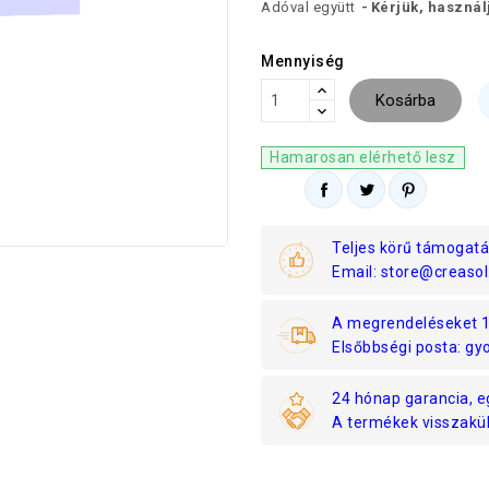
Adóval együtt
Kérjük, használ
Mennyiség
Kosárba
Hamarosan elérhető lesz
Teljes körű támogatá
Email: store@creasol
A megrendeléseket 1 
Elsőbbségi posta: gyo
24 hónap garancia, e
A termékek visszaküld