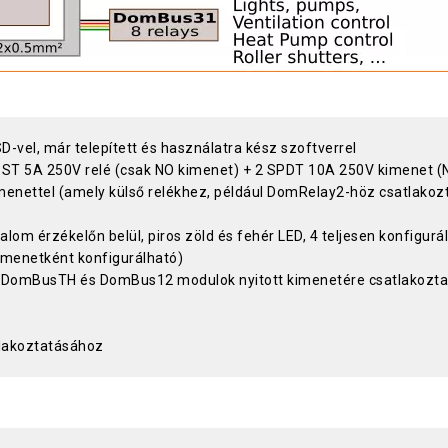
vel, már telepített és használatra kész szoftverrel
SPST 5A 250V relé (csak NO kimenet) + 2 SPDT 10A 250V kimenet (N
menettel (amely külső relékhez, például DomRelay2-höz csatlakoz
talom érzékelőn belül, piros zöld és fehér LED, 4 teljesen konfigur
emenetként konfigurálható)
a DomBusTH és DomBus12 modulok nyitott kimenetére csatlakozta
lakoztatásához