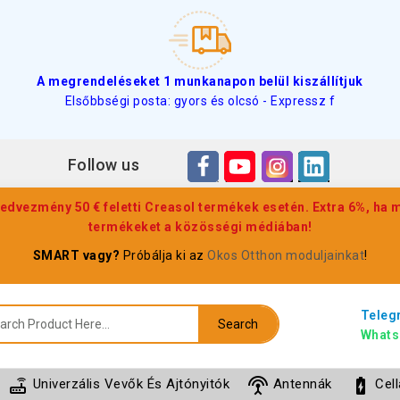
A megrendeléseket 1 munkanapon belül kiszállítjuk
Elsőbbségi posta: gyors és olcsó - Expressz f
Follow us
edvezmény 50 € feletti Creasol termékek esetén. Extra 6%, ha
termékeket a közösségi médiában!
SMART vagy?
Próbálja ki az
Okos Otthon moduljainkat
!
Teleg
Search
Whats
router
settings_input_antenna
battery_charging_full
Univerzális Vevők És Ajtónyitók
Antennák
Cel