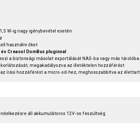
 1,5 W-ig nagy igénybevétel esetén
z
ell használni őket
l és Creasol DomBus pluginnal
eszi a biztonsági másolat exportálását NAS-ba vagy más tárolóba
 korlátozását, megakadályozva az illetéktelen hozzáférést
 az írási hozzáférést a micro-sd-hez, meghosszabbítva az életta
endelkezésre áll akkumulátoros 12V-os feszültség