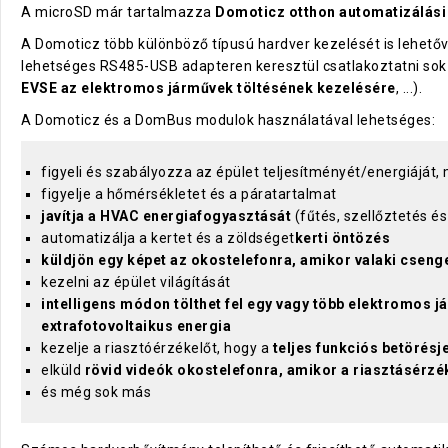
A microSD már tartalmazza
Domoticz otthon automatizálási
A Domoticz több különböző típusú hardver kezelését is lehetővé
lehetséges RS485-USB adapteren keresztül csatlakoztatni sok 
EVSE az elektromos járművek töltésének kezelésére
, ...).
A Domoticz és a DomBus modulok használatával lehetséges:
figyeli és szabályozza az épület teljesítményét/energiáját,
figyelje a hőmérsékletet és a páratartalmat
javítja a HVAC energiafogyasztását
(fűtés, szellőztetés és
automatizálja a kertet és a zöldséget
kerti öntözés
küldjön egy képet az okostelefonra, amikor valaki cseng
kezelni az épület világítását
intelligens módon tölthet fel egy vagy több elektromos j
extrafotovoltaikus energia
kezelje a riasztóérzékelőt, hogy a
teljes funkciós betörésj
elküld
rövid videók okostelefonra, amikor a riasztásérzék
és még sok más