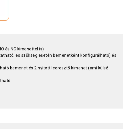
O és NC kimenettel is)
tatható, és szükség esetén bemenetként konfigurálható) és
álható bemenet és 2 nyitott leeresztő kimenet (ami külső
tható