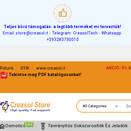
Teljes körű támogatás: a legtöbb terméket mi terveztük!
Email: store@creasol.it - Telegram: CreasolTech - Whatsapp:
+393283730010
AKCIÓ: 5% k
Rólunk
GYIK
www.creasol.it
Tekintse meg PDF katalógusunkat!
Sale
home
settings_remote
Domotics IoT
Távirányítós Sokszorosítók És Jeladók