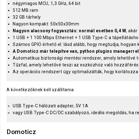
négymagos MCU, 1,3 GHz, 64 bit
512 MB ram
32 GB tárhely
Nagyon kompakt: 50x50x30mm
Nagyon alacsony fogyasztás: normál esetben 0,4 W
, akár
1 USB + 1 100 Mbps Ethernet + 1 USB Type-C a tápellátásho
Számos GPIO érhető el: lásd alább, hogy megtudja, hogyan k
A Domoticz már telepítve van, python plugins managerre
Automatikus biztonsági mentési rendszer, amely lehetővé t
Tűzfal, amely lehetővé teszi az eszközhöz való hozzáférés
Az operációs rendszert úgy optimalizálták, hogy korlátozza
A következőknek kell szállítania:
USB Type-C hálózati adapter, 5V 1A
vagy USB Type-C DC/DC szabályozó, ideális megoldás, ha r
Domoticz