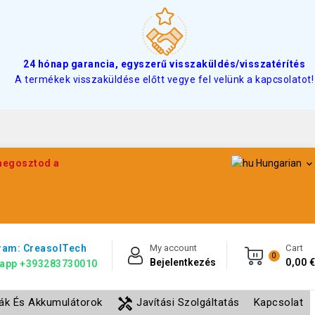
24 hónap garancia, egyszerű visszaküldés/visszatérítés
A termékek visszaküldése előtt vegye fel velünk a kapcsolatot!
 megosztod a
Hungarian

ram: CreasolTech
My account
Cart
0
Bejelentkezés
0,00 €
app +393283730010
handyman
lák És Akkumulátorok
Javítási Szolgáltatás
Kapcsolat