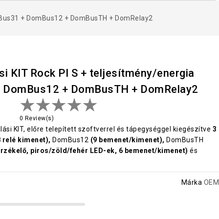
DomBus31 + DomBus12 + DomBusTH + DomRelay2
i KIT Rock PI S + teljesítmény/energia
+ DomBus12 + DomBusTH + DomRelay2
0 Review(s)
ási KIT, előre telepített szoftverrel és tápegységgel kiegészítve
3
 relé kimenet),
DomBus12
(9 bemenet/kimenet),
DomBusTH
rzékelő, piros/zöld/fehér LED-ek, 6 bemenet/kimenet)
és
Márka
OEM