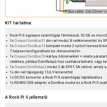
KIT tartalma:
Rock PI S egylapos számítógép fémházzal, 32 GB-os microSD-
1x
Creasol DomBus31
din-rail modul, 8 relékimenettel: 6x 
1x
Creasol DomBus12
kompakt modul 2 nyitott leeresztő ki
7 teljesen konfigurálható be-/kimenettel/li>
1x
Creasol DomBusTH
kártya, hőmérséklet + relatív páratar
relékhez, például DomRelay2-hez csatlakoztatható, vagy b
1x
Creasol DomRelay2
modul 2 db SPST 5A relével, amely 
1x din-rail tápegység 13,6 V kimenettel
1x DC/DC konverter a Rock PI S számítógép táplálásához
1x RS485/USB adapter a DomBus modul és a Rock PI S csat
A Rock PI S jellemzői