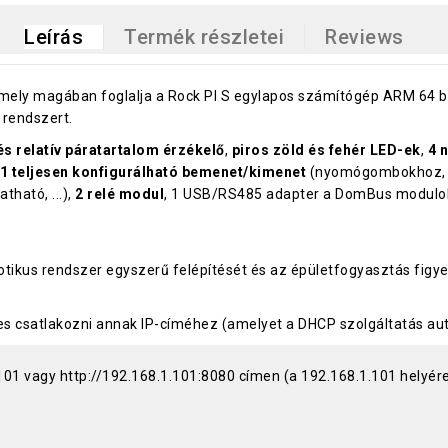
Leírás
Termék részletei
Reviews
ely magában foglalja a Rock PI S egylapos számítógép ARM 64 bi
 rendszert.
s relatív páratartalom érzékelő
,
piros zöld és fehér LED-ek
,
4 
1 teljesen konfigurálható bemenet/kimenet
(nyomógombokhoz, 
ható, ...),
2 relé modul
, 1 USB/RS485 adapter a DomBus modulok 
otikus rendszer egyszerű felépítését és az épületfogyasztás figy
es csatlakozni annak IP-címéhez (amelyet a DHCP szolgáltatás a
 vagy http://192.168.1.101:8080 címen (a 192.168.1.101 helyére cs