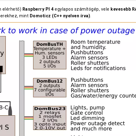
 elérhető)
Raspberry PI 4
egylapos számítógép, vele
kevesebb R
tverekhez, mint
Domoticz (C++ nyelven írva)
.