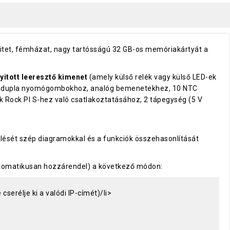
tet, fémházat, nagy tartósságú 32 GB-os memóriakártyát a
nyitott leeresztő kimenet
(amely külső relék vagy külső LED-ek
dupla nyomógombokhoz, analóg bemenetekhez, 10 NTC
Rock PI S-hez való csatlakoztatásához, 2 tápegység (5 V
elését szép diagramokkal és a funkciók összehasonlítását
utomatikusan hozzárendel) a következő módon:
erélje ki a valódi IP-címét)/li>