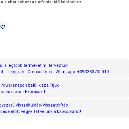
ja a chat dobozt az átfutási idő kéréséhez
favorite_border
s: a legtöbb terméket mi terveztük!
.it - Telegram: CreasolTech - Whatsapp: +393283730010
munkanapon belül kiszállítjuk
rs és olcsó - Expressz f
gyszerű visszaküldés/visszatérítés
ése előtt vegye fel velünk a kapcsolatot!