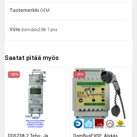
Tuotemerkki
OEM
Viite
domdds238-1zns
Saatat pitää myös
−30%
−25%
DDS238-2 Teho- Ja
DomBusEVSE: Älykäs