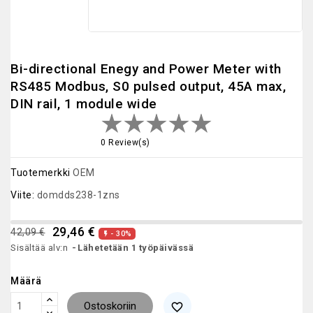
Bi-directional Enegy and Power Meter with
RS485 Modbus, S0 pulsed output, 45A max,
DIN rail, 1 module wide
0 Review(s)
Tuotemerkki
OEM
Viite:
domdds238-1zns
29,46 €
42,09 €
- 30%

Sisältää alv:n
Lähetetään 1 työpäivässä
Määrä
Ostoskoriin
favorite_border