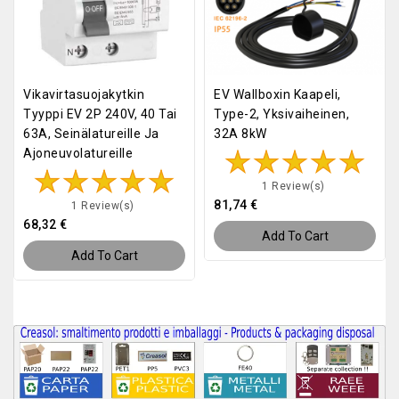
Vikavirtasuojakytkin
EV Wallboxin Kaapeli,
Tyyppi EV 2P 240V, 40 Tai
Type-2, Yksivaiheinen,
63A, Seinälatureille Ja
32A 8kW
Ajoneuvolatureille
1 Review(s)
81,74 €
1 Review(s)
68,32 €
Add To Cart
Add To Cart