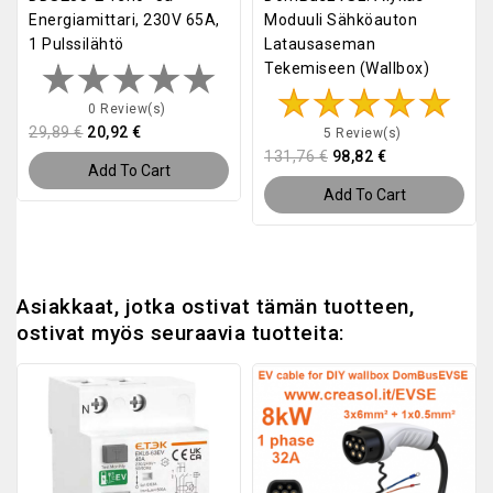
Energiamittari, 230V 65A,
Moduuli Sähköauton
1 Pulssilähtö
Latausaseman
Tekemiseen (wallbox)
0 Review(s)
29,89 €
20,92 €
5 Review(s)
131,76 €
98,82 €
Add To Cart
Add To Cart
Asiakkaat, jotka ostivat tämän tuotteen,
ostivat myös seuraavia tuotteita: