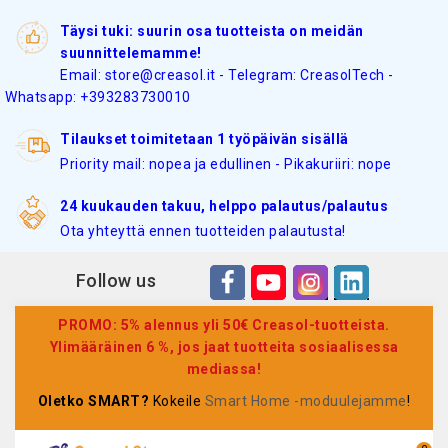
Täysi tuki: suurin osa tuotteista on meidän
suunnittelemamme!
Email: store@creasol.it - Telegram: CreasolTech -
Whatsapp: +393283730010
Tilaukset toimitetaan 1 työpäivän sisällä
Priority mail: nopea ja edullinen - Pikakuriiri: nope
24 kuukauden takuu, helppo palautus/palautus
Ota yhteyttä ennen tuotteiden palautusta!
Follow us
PROMO: 5% alennus yli 50€ Creasol-tuotteista.
Ylimääräinen 6 %, jos jaat tuotteita sosiaalisessa
mediassa!
Oletko SMART?
Kokeile
Smart Home -moduulejamme
!