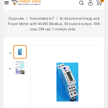
0

Etusivulle
Domotiikka IoT
Bi-directional Enegy and
Power Meter with RS485 Modbus, S0 pulsed output, 45A
max, DIN rail, 1 module wide