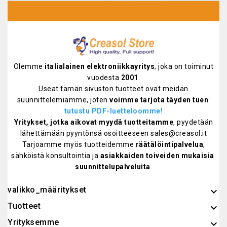
Olemme
italialainen elektroniikkayritys
, joka on toiminut
vuodesta
2001
.
Useat tämän sivuston tuotteet ovat meidän
suunnittelemiamme, joten
voimme tarjota täyden tuen
:
tutustu PDF-luetteloomme!
Yritykset, jotka aikovat myydä tuotteitamme
, pyydetään
lähettämään pyyntönsä osoitteeseen sales@creasol.it
Tarjoamme myös tuotteidemme
räätälöintipalvelua
,
sähköistä konsultointia ja
asiakkaiden toiveiden mukaisia ​​
suunnittelupalveluita
.
valikko_määritykset
keyboard_arrow_down
Tuotteet

Yrityksemme
