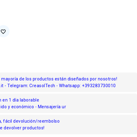
favorite_border
a mayoría de los productos están diseñados por nosotros!
.it - Telegram: CreasolTech - Whatsapp: +393283730010
 en 1 día laborable
ápido y económico - Mensajería ur
, fácil devolución/reembolso
e devolver productos!