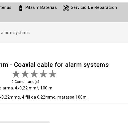
battery_charging_full
handyman
tenas
Pilas Y Baterias
Servicio De Reparación
r alarm systems
m - Coaxial cable for alarm systems
0 Comentario(s)
 alarma, 4x0,22 mm², 100 m
 4x0.22mmq, 4 fili da 0,22mmq, matassa 100m.