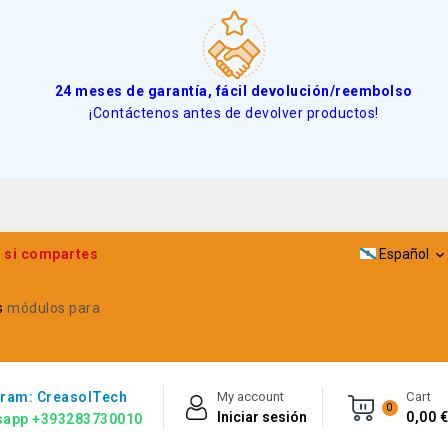
24 meses de garantía, fácil devolución/reembolso
¡Contáctenos antes de devolver productos!
a si compartes
Español

s
módulos para
ram: CreasolTech
My account
Cart
0
Iniciar sesión
0,00 €
sapp +393283730010