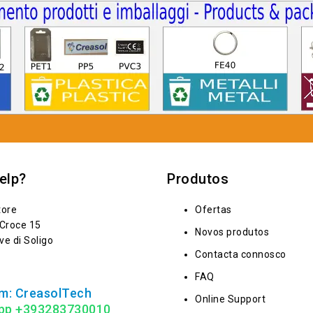
elp?
Produtos
tore
Ofertas
 Croce 15
Novos produtos
ve di Soligo
Contacta connosco
FAQ
m: CreasolTech
Online Support
pp +393283730010