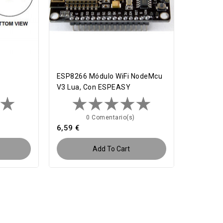
ESP8266 Módulo WiFi NodeMcu
V3 Lua, Con ESPEASY
)
0 Comentario(s)
6,59 €
Add To Cart