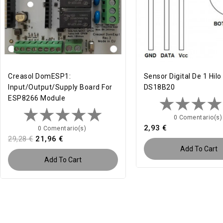
Creasol DomESP1:
Sensor Digital De 1 Hilo
Input/output/supply Board For
DS18B20
ESP8266 Module
0 Comentario(s
2,93 €
0 Comentario(s)
29,28 €
21,96 €
Add To Cart
Add To Cart