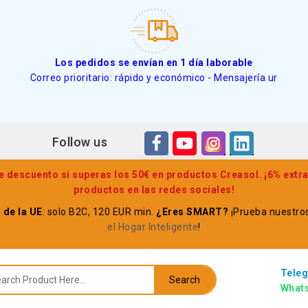
Los pedidos se envían en 1 día laborable
Correo prioritario: rápido y económico - Mensajería ur
Follow us
descuento si superas los 50€ en productos Creasol. ¡6% extr
productos en las redes sociales!
 de la UE
: solo B2C, 120 EUR min.
¿Eres SMART?
¡Prueba nuestro
el Hogar Inteligente
!
Teleg
Search
What