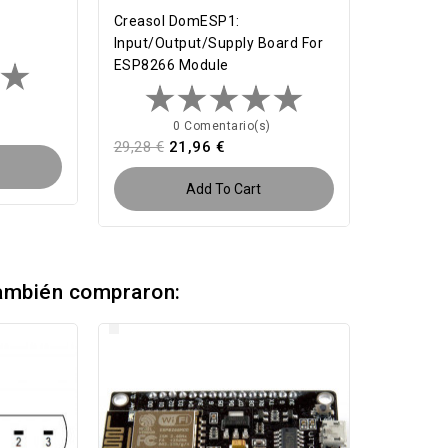
Creasol DomESP1:
Input/output/supply Board For
ESP8266 Module
)
0 Comentario(s)
29,28 €
21,96 €
Add To Cart
también compraron: