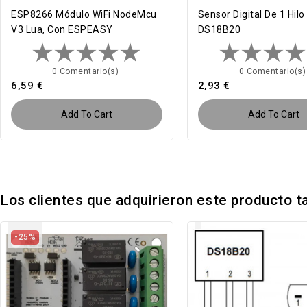
ESP8266 Módulo WiFi NodeMcu
Sensor Digital De 1 Hilo
V3 Lua, Con ESPEASY
DS18B20
0 Comentario(s)
0 Comentario(s
6,59 €
2,93 €
Add To Cart
Add To Cart
Los clientes que adquirieron este producto 
-25%