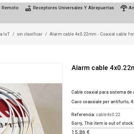
router
settings_input_antenna
ol Remoto
Receptores Universales Y Abrepuertas
An
a IoT
sin clasificar
Alarm cable 4x0.22mm - Coaxial cable fo
Alarm cable 4x0.22m
Cable coaxial para sistema de
Cavo coassiale per antifurto,
Referencia:
cable4x0.22
Sorry, This item is out of stock.
15,86 €