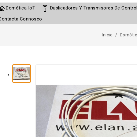
home
settings_remote
Domótica IoT
Duplicadores Y Transmisores De Contr
Contacta Connosco
Inicio
Domótic