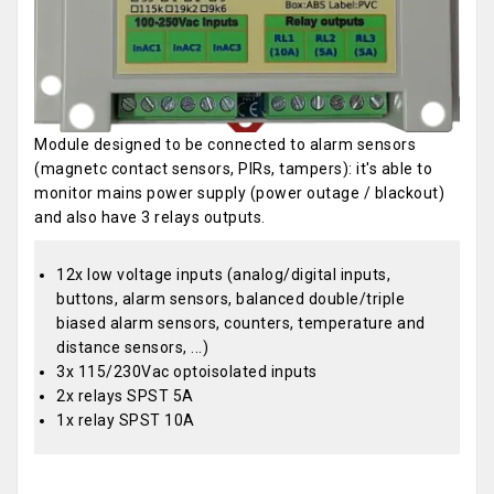
Module designed to be connected to alarm sensors
(magnetc contact sensors, PIRs, tampers): it's able to
monitor mains power supply (power outage / blackout)
and also have 3 relays outputs.
12x low voltage inputs (analog/digital inputs,
buttons, alarm sensors, balanced double/triple
biased alarm sensors, counters, temperature and
distance sensors, ...)
3x 115/230Vac optoisolated inputs
2x relays SPST 5A
1x relay SPST 10A