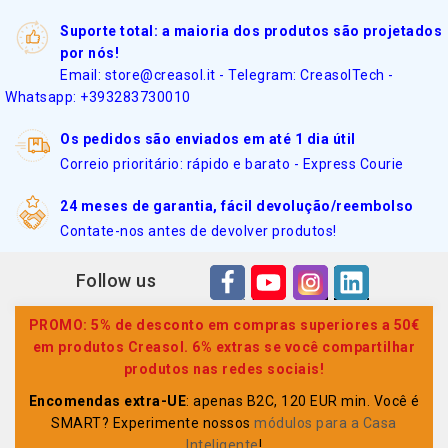
Suporte total: a maioria dos produtos são projetados
por nós!
Email: store@creasol.it - Telegram: CreasolTech -
Whatsapp: +393283730010
Os pedidos são enviados em até 1 dia útil
Correio prioritário: rápido e barato - Express Courie
24 meses de garantia, fácil devolução/reembolso
Contate-nos antes de devolver produtos!
Follow us
PROMO: 5% de desconto em compras superiores a 50€
em produtos Creasol. 6% extras se você compartilhar
produtos nas redes sociais!
Encomendas extra-UE
: apenas B2C, 120 EUR min. Você é
SMART? Experimente nossos
módulos para a Casa
Inteligente
!