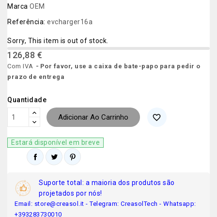
Marca
OEM
Referência:
evcharger16a
Sorry, This item is out of stock.
126,88 €
Com IVA
Por favor, use a caixa de bate-papo para pedir o
prazo de entrega
Quantidade
Adicionar Ao Carrinho
favorite_border
Estará disponível em breve
Suporte total: a maioria dos produtos são
projetados por nós!
Email: store@creasol.it - Telegram: CreasolTech - Whatsapp:
+393283730010