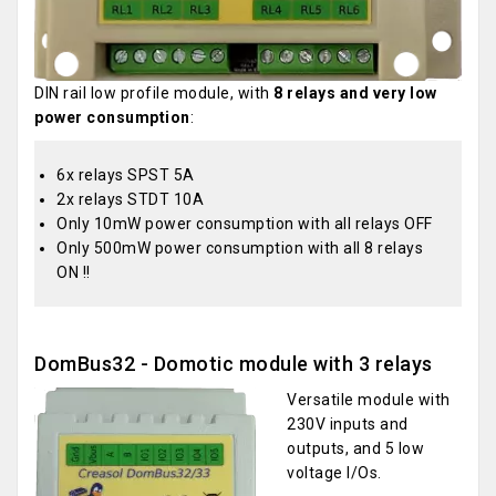
DIN rail low profile module, with
8 relays and very low
power consumption
:
6x relays SPST 5A
2x relays STDT 10A
Only 10mW power consumption with all relays OFF
Only 500mW power consumption with all 8 relays
ON !!
DomBus32 - Domotic module with 3 relays
Versatile module with
230V inputs and
outputs, and 5 low
voltage I/Os.