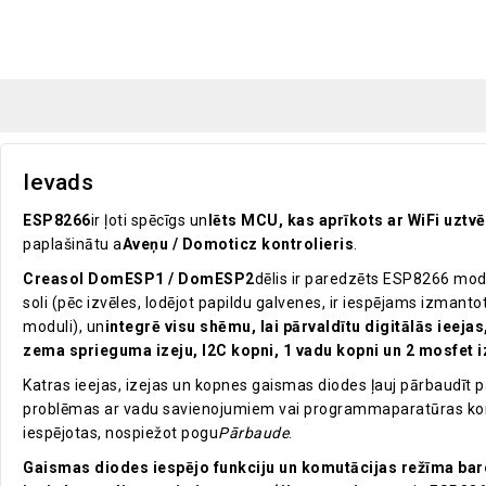
Ievads
ESP8266
ir ļoti spēcīgs un
lēts MCU, kas aprīkots ar WiFi uztvē
paplašinātu a
Aveņu / Domoticz kontrolieris
.
Creasol DomESP1 / DomESP2
dēlis ir paredzēts ESP8266 mo
soli (pēc izvēles, lodējot papildu galvenes, ir iespējams izman
moduli), un
integrē visu shēmu, lai pārvaldītu digitālās ieejas,
zema sprieguma izeju, I2C kopni, 1 vadu kopni un 2 mosfet 
Katras ieejas, izejas un kopnes gaismas diodes ļauj pārbaudīt 
problēmas ar vadu savienojumiem vai programmaparatūras konf
iespējotas, nospiežot pogu
Pārbaude
.
Gaismas diodes iespējo funkciju un komutācijas režīma baro