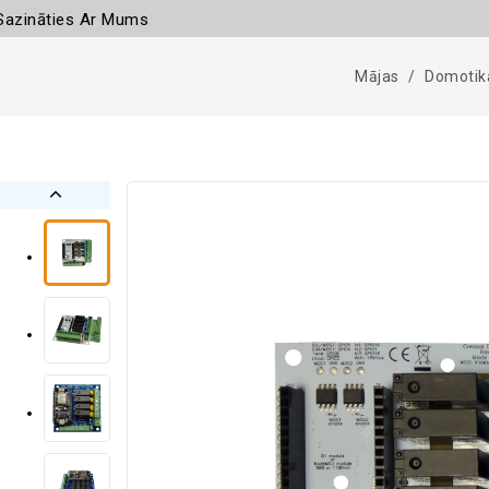
Sazināties Ar Mums
Mājas
Domotik
