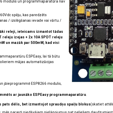
266 modulis un programmaparatūra nav
 60Vdc spēju, kas paredzēts
anas / izslēgšanas ievade vai vārtu /
āki releji, ieteicams izmantot tādas
 releju izejas + 2x 10A SPDT releju
mW un mazāk par 500mW, kad visi
ammaparatūru ESPEasy, lai tā būtu
olieriem mājas automatizācijas
 un jāieprogrammē ESP8266 modulis,
grammēts ar jaunāko ESPEasy programmaparatūru
.
s pats dēlis, bet izmantojot spraudņu spaiļu blokus
(skatiet attē
s: mēs parasti piedāvājam pielāgojumus pat nelieliem daudzumiem