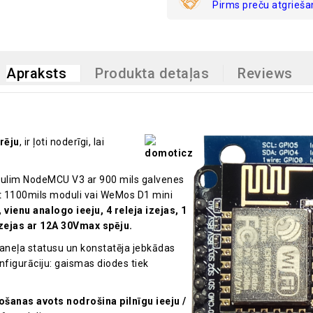
Pirms preču atgrieša
Apraksts
Produkta detaļas
Reviews
rēju
, ir ļoti noderīgi, lai
dulim NodeMCU V3 ar 900 mils galvenes
tot 1100mils moduli vai WeMos D1 mini
 vienu analogo ieeju, 4 releja izejas, 1
izejas ar 12A 30Vmax spēju.
paneļa statusu un konstatēja jebkādas
igurāciju: gaismas diodes tiek
šanas avots nodrošina pilnīgu ieeju /