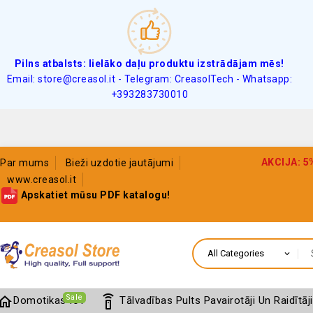
Pilns atbalsts: lielāko daļu produktu izstrādājam mēs!
Email: store@creasol.it - Telegram: CreasolTech - Whatsapp:
+393283730010
AKCIJA: 5%
Par mums
Bieži uzdotie jautājumi
www.creasol.it
Apskatiet mūsu PDF katalogu!
Sale
home
settings_remote
Domotikas IoT
Tālvadības Pults Pavairotāji Un Raidītāji