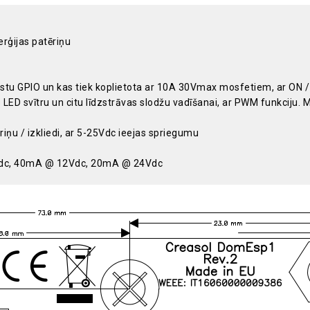
rģijas patēriņu
rastu GPIO un kas tiek koplietota ar 10A 30Vmax mosfetiem, ar ON 
LED svītru un citu līdzstrāvas slodžu vadīšanai, ar PWM funkciju. 
iņu / izkliedi, ar 5-25Vdc ieejas spriegumu
 5Vdc, 40mA @ 12Vdc, 20mA @ 24Vdc