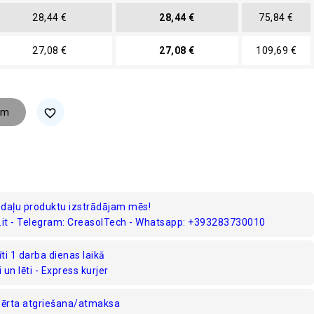
28,44 €
28,44 €
75,84 €
27,08 €
27,08 €
109,69 €
am
favorite_border
ko daļu produktu izstrādājam mēs!
.it - Telegram: CreasolTech - Whatsapp: +393283730010
ti 1 darba dienas laikā
i un lēti - Express kurjer
 ērta atgriešana/atmaksa