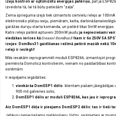
izeju kontroli ar optimizētu enerģijas patēriņu
, pat ja ESP8
izveidota tā, lai tā būtu patiešām "zaļa".
Zema sprieguma izejā tiek izmantots cietvielu relejs ar 100mA
elektronisko plātņu ieeju, piemēram, katla, darbināšanaiieslēgš
garāžas durvju starta komanda, un patērē tikai 5mW enerģijas.
Katrs relejs patērē aptuveni 200mW jaudu:
ja nepieciešami vair
viedākas ierīces kā
Creasol DomBus31
kam ir 6x 250V 5A SPST
izejas: DomBus31 gaidīšanas režīmā patērē mazāk nekā 10
releji ir ieslēgti!
Mēs iesakām ieprogrammēt moduli ESP8266, izmantojot progr
piemērota Domoticz kontrolierim, vienam no pašdarbības kontr
sistēmām.
Ir iespējams iegādāties:
vienkārša DomESP1 dēlis
: klientam pašam jāiegādājas
900 mil galvenes solis;
DomESP1 dēlis ar moduli ESP8266, kas jau ir iepro
Aiz DomESP1 dēļa ir pieejams DomESP2 dēlis: tas ir tieši ta
Jebkuru nepieciešamo pielāgošanu, lūdzu, sazinieties ar mum