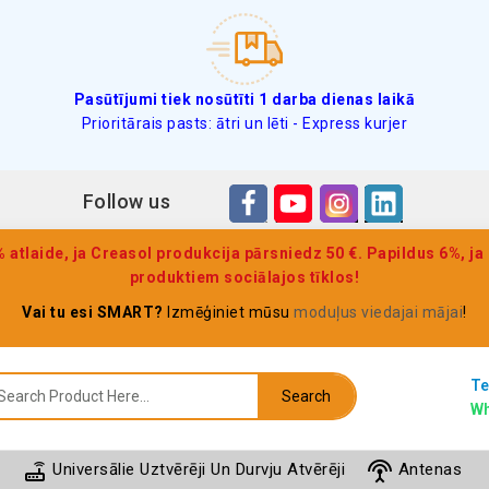
Pasūtījumi tiek nosūtīti 1 darba dienas laikā
Prioritārais pasts: ātri un lēti - Express kurjer
Follow us
 atlaide, ja Creasol produkcija pārsniedz 50 €. Papildus 6%, ja 
produktiem sociālajos tīklos!
Vai tu esi SMART?
Izmēģiniet mūsu
moduļus viedajai mājai
!
Te
Search
Wh
router
settings_input_antenna
batt
Universālie Uztvērēji Un Durvju Atvērēji
Antenas