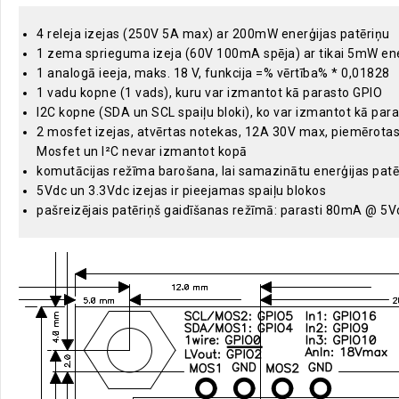
4 releja izejas (250V 5A max) ar 200mW enerģijas patēriņu
1 zema sprieguma izeja (60V 100mA spēja) ar tikai 5mW ene
1 analogā ieeja, maks. 18 V, funkcija =% vērtība% * 0,01828
1 vadu kopne (1 vads), kuru var izmantot kā parasto GPIO
I2C kopne (SDA un SCL spaiļu bloki), ko var izmantot kā pa
2 mosfet izejas, atvērtas notekas, 12A 30V max, piemērotas 
Mosfet un I²C nevar izmantot kopā
komutācijas režīma barošana, lai samazinātu enerģijas patēr
5Vdc un 3.3Vdc izejas ir pieejamas spaiļu blokos
pašreizējais patēriņš gaidīšanas režīmā: parasti 80mA @