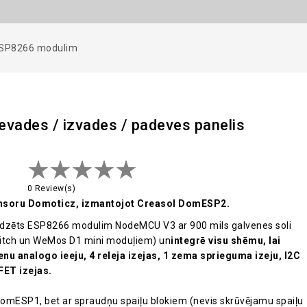
 ESP8266 modulim
vades / izvades / padeves panelis
0 Review(s)
 sensoru Domoticz, izmantojot Creasol DomESP2.
redzēts ESP8266 modulim NodeMCU V3 ar 900 mils galvenes soli
pitch un WeMos D1 mini moduļiem) un
integrē visu shēmu, lai
ienu analogo ieeju, 4 releja izejas, 1 zema sprieguma izeju, I2C
FET izejas.
ā DomESP1, bet ar spraudņu spaiļu blokiem (nevis skrūvējamu spaiļu