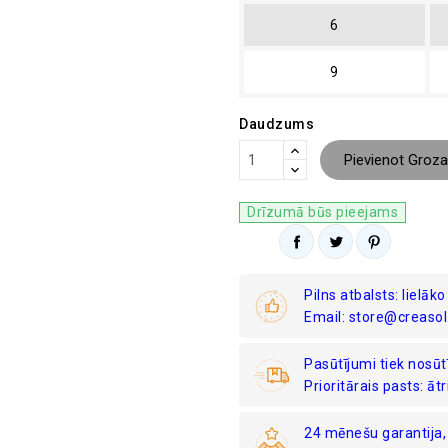
6
9
Daudzums
Pievienot Groz
Drīzumā būs pieejams
Pilns atbalsts: lielā
Email: store@creasol
Pasūtījumi tiek nosūtī
Prioritārais pasts: ātr
24 mēnešu garantija,