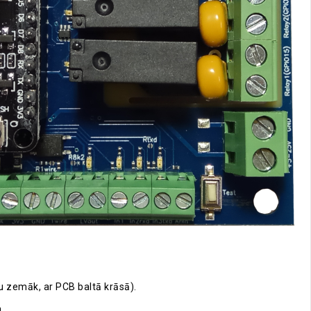
lu zemāk, ar PCB baltā krāsā).
.