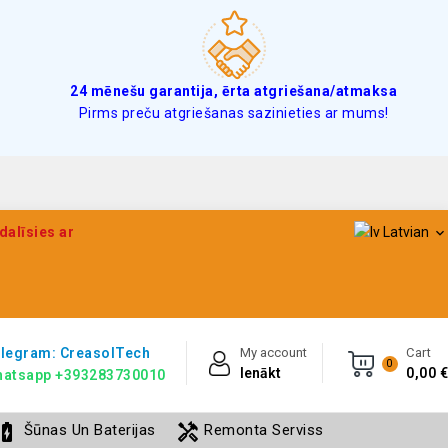
24 mēnešu garantija, ērta atgriešana/atmaksa
Pirms preču atgriešanas sazinieties ar mums!
dalīsies ar
Latvian

legram: CreasolTech
My account
Cart
0
Ienākt
0,00 €
atsapp +393283730010
ery_charging_full
handyman
Šūnas Un Baterijas
Remonta Serviss