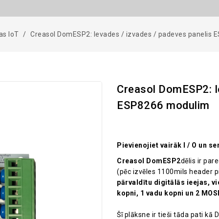
as IoT
Creasol DomESP2: Ievades / izvades / padeves panelis
Creasol DomESP2: Ie
ESP8266 modulim
Pievienojiet vairāk I / O un
Creasol DomESP2
dēlis ir pa
(pēc izvēles 1100mils header 
pārvaldītu digitālās ieejas, v
kopni, 1 vadu kopni un 2 MOS
Šī plāksne ir tieši tāda pati k