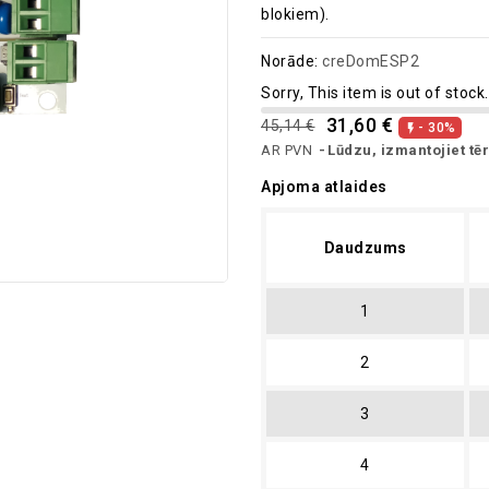
blokiem).
Norāde:
creDomESP2
Sorry, This item is out of stock.
31,60 €
45,14 €
- 30%

AR PVN
Lūdzu, izmantojiet tēr
Apjoma atlaides
Daudzums
1
2
3
4