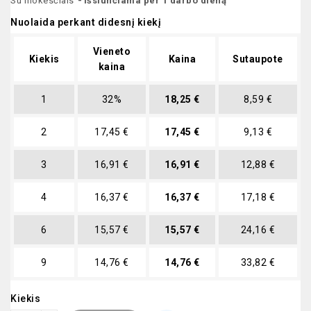
Su mokesčiais
Išsiunčiama per 1 darbo dieną
Nuolaida perkant didesnį kiekį
Vieneto
Kiekis
Kaina
Sutaupote
kaina
1
32%
18,25 €
8,59 €
2
17,45 €
17,45 €
9,13 €
3
16,91 €
16,91 €
12,88 €
4
16,37 €
16,37 €
17,18 €
6
15,57 €
15,57 €
24,16 €
9
14,76 €
14,76 €
33,82 €
Kiekis