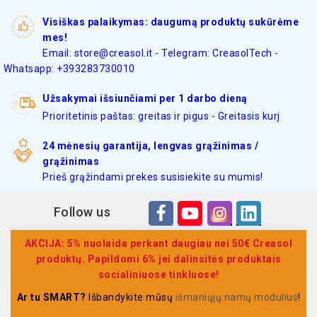
Visiškas palaikymas: daugumą produktų sukūrėme
mes!
Email: store@creasol.it - Telegram: CreasolTech -
Whatsapp: +393283730010
Užsakymai išsiunčiami per 1 darbo dieną
Prioritetinis paštas: greitas ir pigus - Greitasis kurj
24 mėnesių garantija, lengvas grąžinimas /
grąžinimas
Prieš grąžindami prekes susisiekite su mumis!
Follow us
AKCIJA: 5% nuolaida perkant daugiau nei 50€ Creasol
produktų. Papildomi 6% jei dalinsitės produktais
socialiniuose tinkluose!
Ar tu SMART?
Išbandykite mūsų
išmaniųjų namų modulius
!