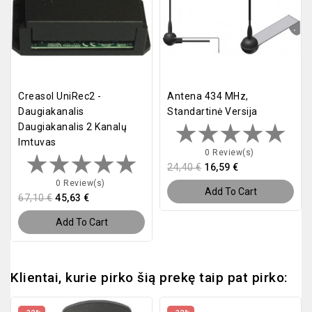
Creasol UniRec2 -
Antena 434 MHz,
Daugiakanalis
Standartinė Versija
Daugiakanalis 2 Kanalų
Imtuvas
0 Review(s)
24,40 €
16,59 €
0 Review(s)
Add To Cart
67,10 €
45,63 €
Add To Cart
Klientai, kurie pirko šią prekę taip pat pirko: