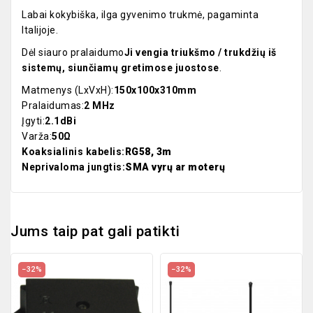
Labai kokybiška, ilga gyvenimo trukmė, pagaminta
Italijoje.
Dėl siauro pralaidumo
Ji vengia triukšmo / trukdžių iš
sistemų, siunčiamų gretimose juostose
.
Matmenys (LxVxH):
150x100x310mm
Pralaidumas:
2 MHz
Įgyti:
2.1dBi
Varža:
50Ω
Koaksialinis kabelis:
RG58, 3m
Neprivaloma jungtis:
SMA vyrų ar moterų
Jums taip pat gali patikti
−32%
−32%