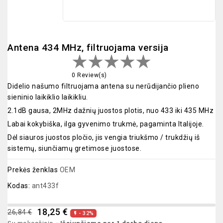
Antena 434 MHz, filtruojama versija
0 Review(s)
Didelio našumo filtruojama antena su nerūdijančio plieno
sieninio laikiklio laikikliu.
2.1dB gausa, 2MHz dažnių juostos plotis, nuo 433 iki 435 MHz
Labai kokybiška, ilga gyvenimo trukmė, pagaminta Italijoje.
Dėl siauros juostos pločio, jis vengia triukšmo / trukdžių iš
sistemų, siunčiamų gretimose juostose.
Prekės ženklas
OEM
Kodas:
ant433f
18,25 €
26,84 €
- 32%
