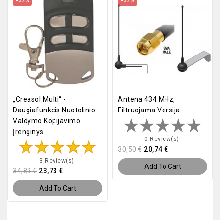
−32%
−32%
„Creasol Multi“ -
Antena 434 MHz,
Daugiafunkcis Nuotolinio
Filtruojama Versija
Valdymo Kopijavimo
Įrenginys
0 Review(s)
30,50 €
20,74 €
3 Review(s)
Add To Cart
34,89 €
23,73 €
Add To Cart