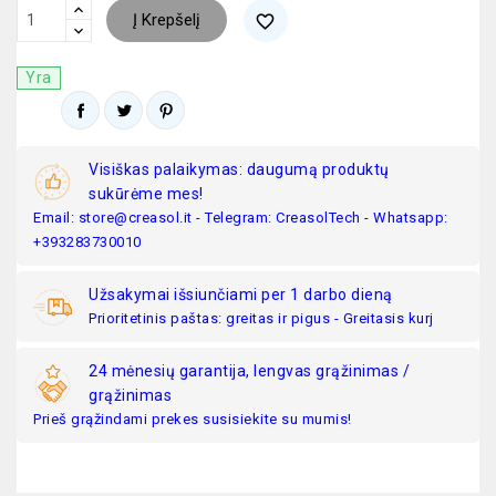
Į Krepšelį
favorite_border
Yra
Visiškas palaikymas: daugumą produktų
sukūrėme mes!
Email: store@creasol.it - Telegram: CreasolTech - Whatsapp:
+393283730010
Užsakymai išsiunčiami per 1 darbo dieną
Prioritetinis paštas: greitas ir pigus - Greitasis kurj
24 mėnesių garantija, lengvas grąžinimas /
grąžinimas
Prieš grąžindami prekes susisiekite su mumis!