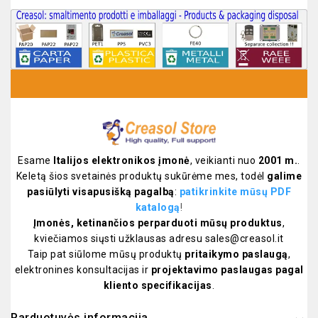
Esame
Italijos elektronikos įmonė
, veikianti nuo
2001 m.
.
Keletą šios svetainės produktų sukūrėme mes, todėl
galime
pasiūlyti visapusišką pagalbą
:
patikrinkite mūsų PDF
katalogą
!
Įmonės, ketinančios perparduoti mūsų produktus
,
kviečiamos siųsti užklausas adresu sales@creasol.it
Taip pat siūlome mūsų produktų
pritaikymo paslaugą
,
elektronines konsultacijas ir
projektavimo paslaugas pagal
kliento specifikacijas
.
Parduotuvės informacija