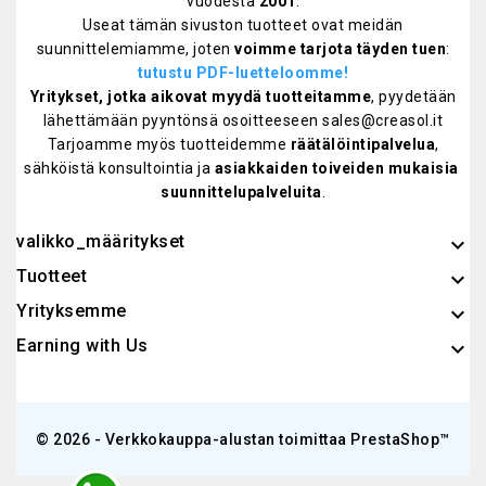
vuodesta
2001
.
Useat tämän sivuston tuotteet ovat meidän
suunnittelemiamme, joten
voimme tarjota täyden tuen
:
tutustu PDF-luetteloomme!
Yritykset, jotka aikovat myydä tuotteitamme
, pyydetään
lähettämään pyyntönsä osoitteeseen sales@creasol.it
Tarjoamme myös tuotteidemme
räätälöintipalvelua
,
sähköistä konsultointia ja
asiakkaiden toiveiden mukaisia ​​
suunnittelupalveluita
.
valikko_määritykset
keyboard_arrow_down
Tuotteet

Yrityksemme

Earning with Us

© 2026 - Verkkokauppa-alustan toimittaa PrestaShop™