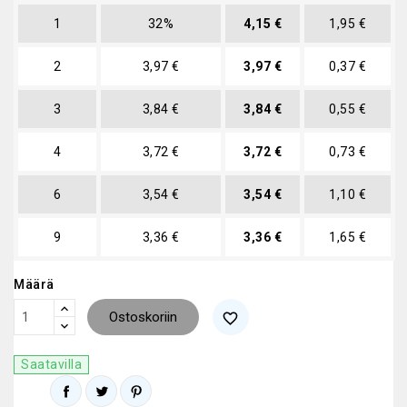
1
32%
4,15 €
1,95 €
2
3,97 €
3,97 €
0,37 €
3
3,84 €
3,84 €
0,55 €
4
3,72 €
3,72 €
0,73 €
6
3,54 €
3,54 €
1,10 €
9
3,36 €
3,36 €
1,65 €
Määrä
Ostoskoriin
favorite_border
Saatavilla