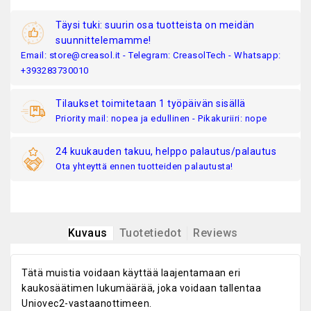
Täysi tuki: suurin osa tuotteista on meidän
suunnittelemamme!
Email: store@creasol.it - Telegram: CreasolTech - Whatsapp:
+393283730010
Tilaukset toimitetaan 1 työpäivän sisällä
Priority mail: nopea ja edullinen - Pikakuriiri: nope
24 kuukauden takuu, helppo palautus/palautus
Ota yhteyttä ennen tuotteiden palautusta!
Kuvaus
Tuotetiedot
Reviews
Tätä muistia voidaan käyttää laajentamaan eri
kaukosäätimen lukumäärää, joka voidaan tallentaa
Uniovec2-vastaanottimeen.