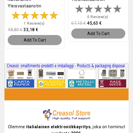
Yleisvastaanotin
0 Review(s)
67,10 €
45,63 €
1 Review(s)
48,80 €
33,18 €
Add To Cart
Add To Cart
Olemme
italialainen elektroniikkayritys
, joka on toiminut