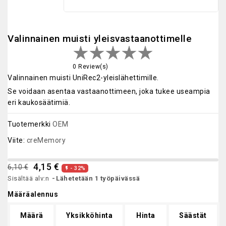
Valinnainen muisti yleisvastaanottimelle
0 Review(s)
Valinnainen muisti UniRec2-yleislähettimille.
Se voidaan asentaa vastaanottimeen, joka tukee useampia
eri kaukosäätimiä.
Tuotemerkki
OEM
Viite:
creMemory
4,15 €
6,10 €
- 32%

Sisältää alv:n
Lähetetään 1 työpäivässä
Määräalennus
Määrä
Yksikköhinta
Hinta
Säästät