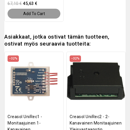
67,10 €
45,63 €
Add To Cart
Asiakkaat, jotka ostivat tämän tuotteen,
ostivat myös seuraavia tuotteita:
−32%
−32%
Creasol UniRec1 -
Creasol UniRec2 - 2-
Monitaajuinen 1-
Kanavainen Monitaajuinen
Kanavainen
Yleisvastaanotin