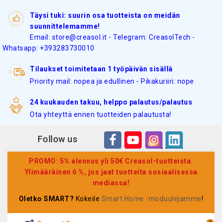
Täysi tuki: suurin osa tuotteista on meidän
suunnittelemamme!
Email: store@creasol.it - Telegram: CreasolTech -
Whatsapp: +393283730010
Tilaukset toimitetaan 1 työpäivän sisällä
Priority mail: nopea ja edullinen - Pikakuriiri: nope
24 kuukauden takuu, helppo palautus/palautus
Ota yhteyttä ennen tuotteiden palautusta!
Follow us
PROMO: 5% alennus yli 50€ Creasol-tuotteista.
Ylimääräinen 6 %, jos jaat tuotteita sosiaalisessa
mediassa!
Oletko SMART?
Kokeile
Smart Home -moduulejamme
!