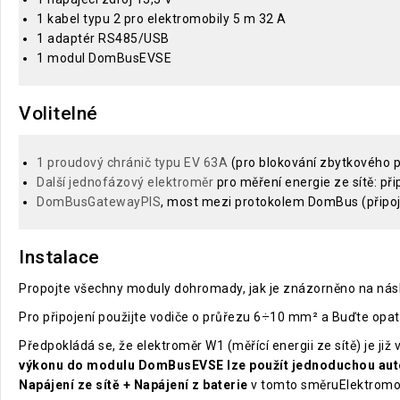
1 kabel typu 2 pro elektromobily 5 m 32 A
1 adaptér RS485/USB
1 modul DomBusEVSE
Volitelné
1 proudový chránič typu EV 63A
(pro blokování zbytkového 
Další jednofázový elektroměr
pro měření energie ze sítě: p
DomBusGatewayPIS
, most mezi protokolem DomBus (přip
Instalace
Propojte všechny moduly dohromady, jak je znázorněno na n
Pro připojení použijte vodiče o průřezu 6÷10 mm² a Buďte opatr
Předpokládá se, že elektroměr W1 (měřící energii ze sítě) je ji
výkonu do modulu DomBusEVSE lze použít jednoduchou aut
Napájení ze sítě + Napájení z baterie
v tomto směruElektromobi