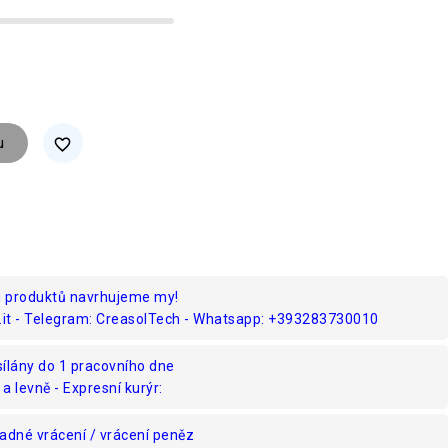
u
favorite_border
u produktů navrhujeme my!
.it - Telegram: CreasolTech - Whatsapp: +393283730010
ílány do 1 pracovního dne
 a levně - Expresní kurýr:
adné vrácení / vrácení peněz