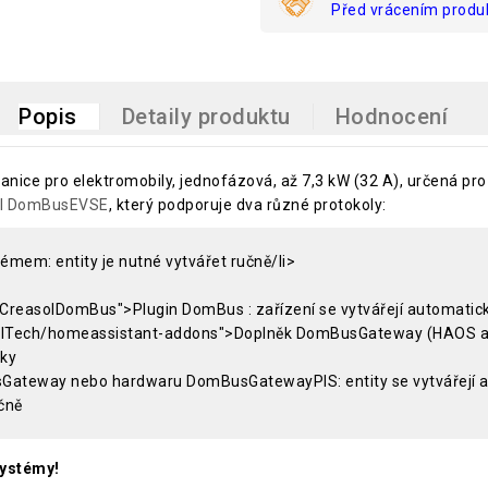
Před vrácením produk
Popis
Detaily produktu
Hodnocení
anice pro elektromobily, jednofázová, až 7,3 kW (32 A), určená pr
ol DomBusEVSE
, který podporuje dva různé protokoly:
émem: entity je nutné vytvářet ručně/li>
CreasolDomBus">Plugin DomBus : zařízení se vytvářejí automatic
easolTech/homeassistant-addons">Doplněk DomBusGateway (HAOS
cky
sGateway nebo hardwaru DomBusGatewayPIS: entity se vytvářejí 
učně
systémy!