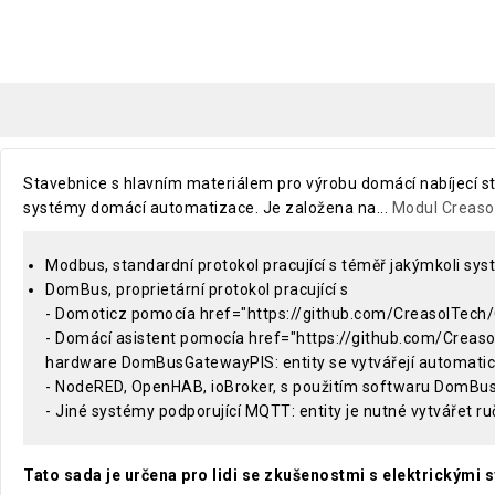
Stavebnice s hlavním materiálem pro výrobu domácí nabíjecí st
systémy domácí automatizace. Je založena na...
Modul Creas
Modbus, standardní protokol pracující s téměř jakýmkoli syst
DomBus, proprietární protokol pracující s
- Domoticz pomocía href="https://github.com/CreasolTech/
- Domácí asistent pomocía href="https://github.com/Cr
hardware DomBusGatewayPIS: entity se vytvářejí automati
- NodeRED, OpenHAB, ioBroker, s použitím softwaru DomBu
- Jiné systémy podporující MQTT: entity je nutné vytvářet r
Tato sada je určena pro lidi se zkušenostmi s elektrickými 