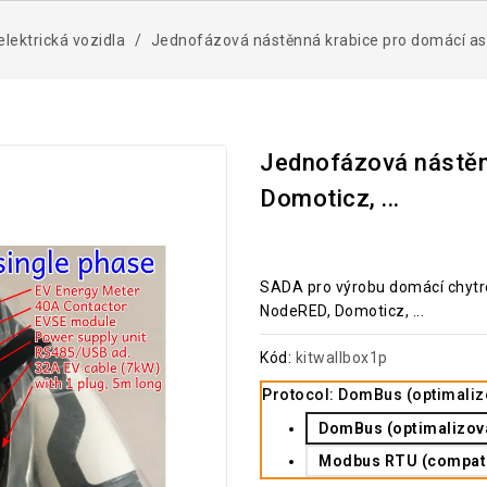
elektrická vozidla
Jednofázová nástěnná krabice pro domácí asis
Jednofázová nástěn
Domoticz, ...
SADA pro výrobu domácí chytré
NodeRED, Domoticz, ...
Kód:
kitwallbox1p
Protocol: DomBus (optimaliz
DomBus (optimalizov
Modbus RTU (compatib