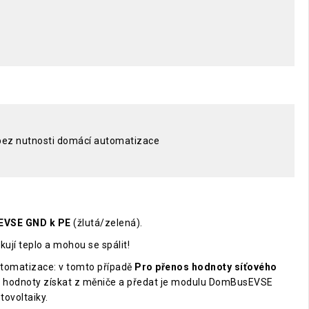
, bez nutnosti domácí automatizace
sEVSE GND k PE
(žlutá/zelená).
ují teplo a mohou se spálit!
automatizace: v tomto případě
Pro přenos hodnoty síťového
o hodnoty získat z měniče a předat je modulu DomBusEVSE
tovoltaiky.