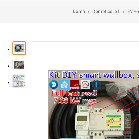
Domů
Domotics IoT
EV – 