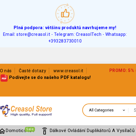
Plná podpora: většinu produktů navrhujeme my!
Email: store@creasol.it - Telegram: CreasolTech - Whatsapp:
+393283730010
PROMO: 5% sl
O nás
Časté dotazy
www.creasol.it
Podívejte se do našeho PDF katalogu!
Sale
home
settings_remote
Domotics IoT
Dálkové Ovládání Duplikátorů A Vysílačů