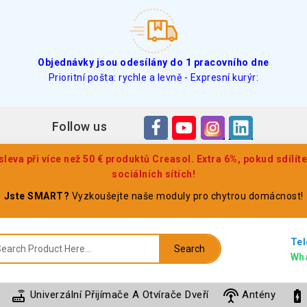
Objednávky jsou odesílány do 1 pracovního dne
Prioritní pošta: rychle a levně - Expresní kurýr:
Follow us
eva při více než 50 € produktů Creasol. Extra 6%, pokud sdílít
sociálních sítích!
Jste SMART?
Vyzkoušejte naše moduly pro chytrou domácnost!
Tel
Search
Wh
router
settings_input_antenna
battery_charging_full
Univerzální Přijímače A Otvírače Dveří
Antény