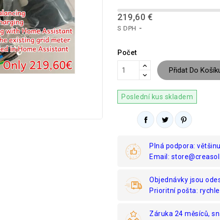
219,60 €
S DPH
Počet
Přidat Do Košík
Poslední kus skladem
Plná podpora: většin
Email: store@creasol
Objednávky jsou odes
Prioritní pošta: rychle
Záruka 24 měsíců, sn