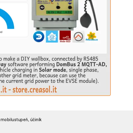
omobilustupeň, účiník