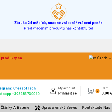
Záruka 24 měsíců, snadné vrácení / vrácení peněz
Před vrácením produktů nás kontaktujte!
e produkty na
Czech

egram: CreasolTech
My account
Cart
0
Přihlásit se
0,00 €
atsapp +393283730010
handyman
Články A Baterie
Opravárenský Servis
Kontaktujte Nás