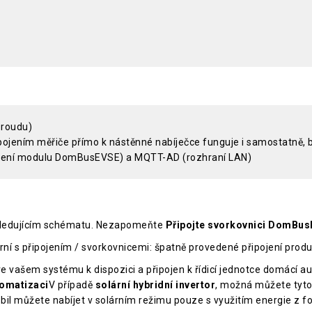
proudu)
řipojením měřiče přímo k nástěnné nabíječce funguje i samostatně
ojení modulu DomBusEVSE) a MQTT-AD (rozhraní LAN)
ásledujícím schématu. Nezapomeňte
Připojte svorkovnici DomBu
ní s připojením / svorkovnicemi: špatně provedené připojení produk
ž ve vašem systému k dispozici a připojen k řídicí jednotce domácí 
omatizaci
V případě
solární hybridní invertor
, možná můžete tyt
l můžete nabíjet v solárním režimu pouze s využitím energie z fo