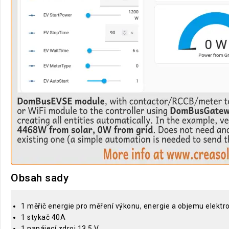
Obsah sady
1 měřič energie pro měření výkonu, energie a objemu elektr
1 stykač 40A
1 napájecí zdroj 13,5 V