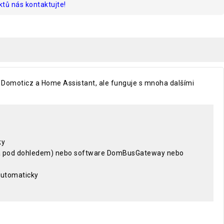
tů nás kontaktujte!
o Domoticz a Home Assistant, ale funguje s mnoha dalšími
ky
 a pod dohledem) nebo software DomBusGateway nebo
automaticky