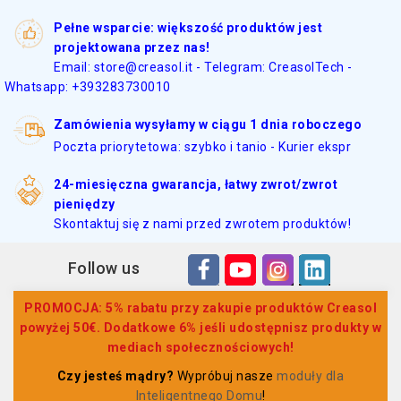
Pełne wsparcie: większość produktów jest
projektowana przez nas!
Email: store@creasol.it - Telegram: CreasolTech -
Whatsapp: +393283730010
Zamówienia wysyłamy w ciągu 1 dnia roboczego
Poczta priorytetowa: szybko i tanio - Kurier ekspr
24-miesięczna gwarancja, łatwy zwrot/zwrot
pieniędzy
Skontaktuj się z nami przed zwrotem produktów!
Follow us
PROMOCJA: 5% rabatu przy zakupie produktów Creasol
powyżej 50€. Dodatkowe 6% jeśli udostępnisz produkty w
mediach społecznościowych!
Czy jesteś mądry?
Wypróbuj nasze
moduły dla
Inteligentnego Domu
!