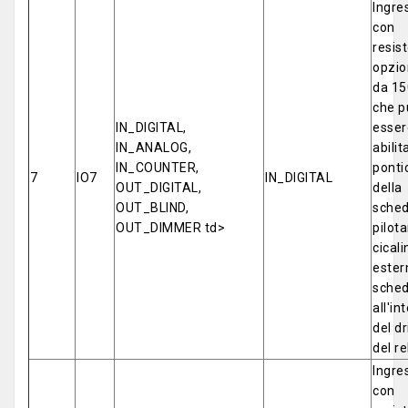
Ingre
con
resis
opzio
da 1
che p
IN_DIGITAL,
esser
IN_ANALOG,
abilit
IN_COUNTER,
ponti
7
IO7
IN_DIGITAL
OUT_DIGITAL,
della
OUT_BLIND,
sched
OUT_DIMMER td>
pilota
cicali
ester
sched
all'in
del dr
del re
Ingre
con