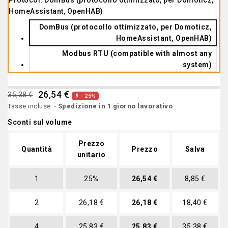
Protocol: DomBus (protocollo ottimizzato, per Domoticz,
HomeAssistant, OpenHAB)
DomBus (protocollo ottimizzato, per Domoticz,
HomeAssistant, OpenHAB)
Modbus RTU (compatible with almost any
system)
26,54 €
35,38 €
- 25%

Tasse incluse
Spedizione in 1 giorno lavorativo
Sconti sul volume
Prezzo
Quantità
Prezzo
Salva
unitario
1
25%
26,54 €
8,85 €
2
26,18 €
26,18 €
18,40 €
4
25,83 €
25,83 €
35,38 €