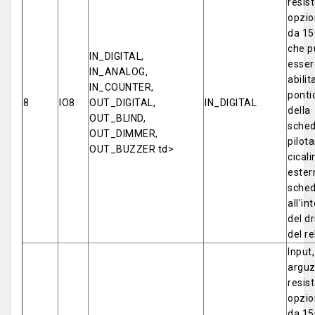
resis
opzio
da 1
che p
IN_DIGITAL,
esser
IN_ANALOG,
abilit
IN_COUNTER,
ponti
8
IO8
OUT_DIGITAL,
IN_DIGITAL
della
OUT_BLIND,
sched
OUT_DIMMER,
pilota
OUT_BUZZER td>
cicali
ester
sched
all'in
del dr
del re
Input,
arguz
resis
opzio
da 1