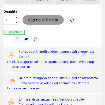
Quantità
Aggiungi Al Carrello
favorite_border
Disponibile
Full support: molti prodotti sono stati progettati
da noi!
Email: store@creasol.it - Telegram: CreasolTech - Whatsapp:
+393283730010
Gli ordini vengono spediti entro 1 giorno lavorativo
Posta prioritaria: veloce ed economica - Corriere
Espresso: veloce e sicuro
24 mesi di garanzia, reso/rimborso facile
Contattaci prima di restituire i prodotti!