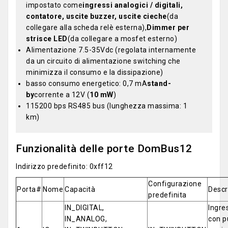
impostato come
ingressi analogici / digitali,
contatore, uscite buzzer, uscite cieche
(da
collegare alla scheda relè esterna),
Dimmer per
strisce LED
(da collegare a mosfet esterno)
Alimentazione 7.5-35Vdc (regolata internamente
da un circuito di alimentazione switching che
minimizza il consumo e la dissipazione)
basso consumo energetico: 0,7 mA
stand-
by
corrente a 12V (
10 mW
)
115200 bps RS485 bus (lunghezza massima: 1
km)
Funzionalità delle porte DomBus12
Indirizzo predefinito: 0xff12
Configurazione
Porta#
Nome
Capacità
Descr
predefinita
IN_DIGITAL,
Ingre
IN_ANALOG,
con p