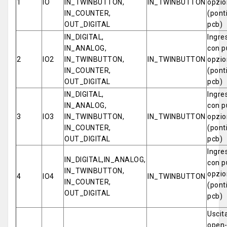
1
IO
IN_TWINBUTTON,
IN_TWINBUTTON
opzio
IN_COUNTER,
(ponti
OUT_DIGITAL
pcb)
IN_DIGITAL,
Ingre
IN_ANALOG,
con p
2
IO2
IN_TWINBUTTON,
IN_TWINBUTTON
opzio
IN_COUNTER,
(ponti
OUT_DIGITAL
pcb)
IN_DIGITAL,
Ingre
IN_ANALOG,
con p
3
IO3
IN_TWINBUTTON,
IN_TWINBUTTON
opzio
IN_COUNTER,
(ponti
OUT_DIGITAL
pcb)
Ingre
IN_DIGITAL,IN_ANALOG,
con p
IN_TWINBUTTON,
opzio
4
IO4
IN_TWINBUTTON
IN_COUNTER,
(ponti
OUT_DIGITAL
pcb)
Uscit
open-