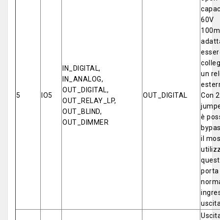
capac
60V
100m
adatt
esser
colle
IN_DIGITAL,
un re
IN_ANALOG,
ester
OUT_DIGITAL,
5
IO5
OUT_DIGITAL
Con 2
OUT_RELAY_LP,
jumpe
OUT_BLIND,
è poss
OUT_DIMMER
bypa
il mo
utiliz
ques
porta
norm
ingre
uscita
Uscit