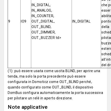
IN_DIGITAL,
che p
IN_ANALOG,
esser
IN_COUNTER,
abilit
9
IO9
OUT_DIGITAL,
IN_DIGITAL
ponti
OUT_BLIND,
della
OUT_DIMMER,
sched
OUT_BUZZER td>
pilota
buzz
ester
sched
all'in
del dr
(1): può essere usata come uscita BLIND, per aprire una
tenda, ma solo la porta precedente può essere
configurata in Domoticz come OUT_BLIND perché,
quando configurato come OUT_BLIND, il dispositivo
DomBus configura automaticamente la porta successiva
per pilotare un relè in aperto direzione.
Note applicative