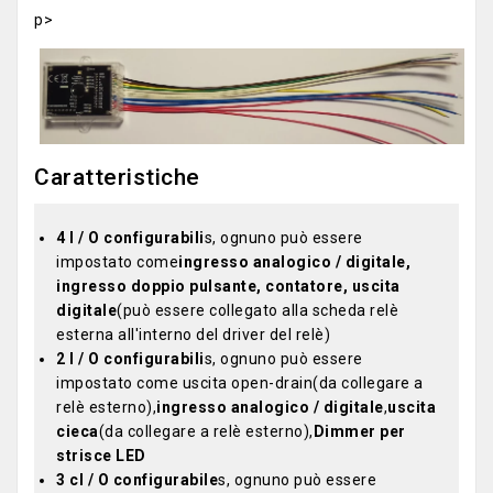
p>
Caratteristiche
4 I / O configurabili
s, ognuno può essere
impostato come
ingresso analogico / digitale,
ingresso doppio pulsante, contatore, uscita
digitale
(può essere collegato alla scheda relè
esterna all'interno del driver del relè)
2 I / O configurabili
s, ognuno può essere
impostato come uscita open-drain(da collegare a
relè esterno),
ingresso analogico / digitale
,
uscita
cieca
(da collegare a relè esterno),
Dimmer per
strisce LED
3 cI / O configurabile
s, ognuno può essere