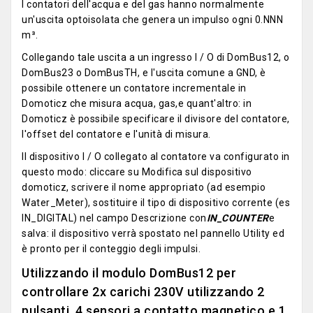
I contatori dell'acqua e del gas hanno normalmente
un'uscita optoisolata che genera un impulso ogni 0.NNN
m³.
Collegando tale uscita a un ingresso I / O di DomBus12, o
DomBus23 o DomBusTH, e l'uscita comune a GND, è
possibile ottenere un contatore incrementale in
Domoticz che misura acqua, gas,e quant'altro: in
Domoticz è possibile specificare il divisore del contatore,
l'offset del contatore e l'unità di misura.
Il dispositivo I / O collegato al contatore va configurato in
questo modo: cliccare su Modifica sul dispositivo
domoticz, scrivere il nome appropriato (ad esempio
Water_Meter), sostituire il tipo di dispositivo corrente (es
IN_DIGITAL) nel campo Descrizione con
IN_COUNTER
e
salva: il dispositivo verrà spostato nel pannello Utility ed
è pronto per il conteggio degli impulsi.
Utilizzando il modulo DomBus12 per
controllare 2x carichi 230V utilizzando 2
pulsanti, 4 sensori a contatto magnetico e 1