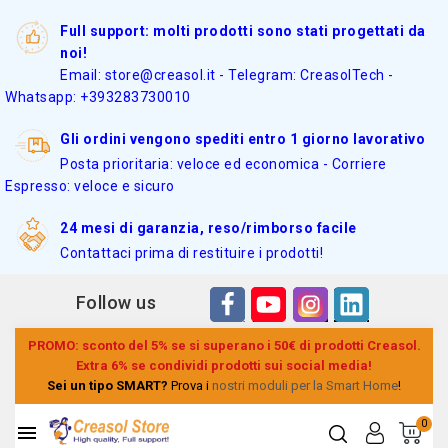
Full support: molti prodotti sono stati progettati da
noi!
Email: store@creasol.it - Telegram: CreasolTech -
Whatsapp: +393283730010
Gli ordini vengono spediti entro 1 giorno lavorativo
Posta prioritaria: veloce ed economica - Corriere
Espresso: veloce e sicuro
24 mesi di garanzia, reso/rimborso facile
Contattaci prima di restituire i prodotti!
Follow us
PROMO: sconto del 5% se si superano i 50€ di prodotti Creasol.
Extra 6% se condividi prodotti sui social media!
Sei un tipo SMART?
Prova i
nostri moduli per la Smart Home
!
0
