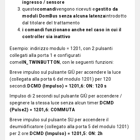
ingresso / sensore
queste
comandi
vengono ricevuti e
gestito da
moduli DomBus senza alcuna latenza
introdotto
dal titolare del trattamento
i comandi funzionano anche nel caso in cui il
controller sia inattivo
Esempio: indirizzo modulo = 1201, con 2 pulsanti
collegati alla porta 1 e configurati
come
IN_TWINBUTTON
, con le seguenti funzioni:
Breve impulso sul pulsante GIÙ per accendere la luce
(collegata alla porta 6 del modulo 1201) per 120
secondi:
DCMD (Impulso) = 1201,6: ON: 120 s
Impulso di 2 secondi sul pulsante GIÙ per accendere /
spegnere la stessa luce senza alcun timer:
DCMD
(Pulse2) = 1201,6: COMMUTA
Breve impulso sul pulsante SU per accendere il
deumidificatore (collegato alla porta 5 del modulo 1201)
per 2 ore:
DCMD (Impulso) = 1201,5: ON: 2h