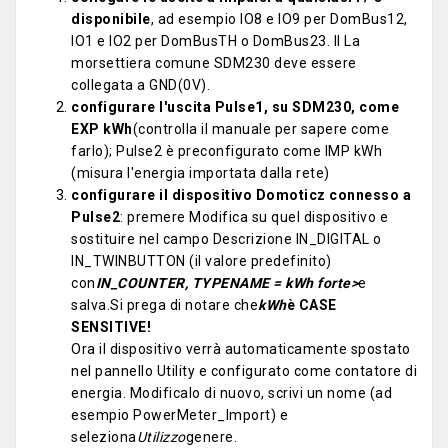
disponibile
, ad esempio IO8 e IO9 per DomBus12,
IO1 e IO2 per DomBusTH o DomBus23. Il La
morsettiera comune SDM230 deve essere
collegata a GND(0V).
configurare l'uscita Pulse1, su SDM230, come
EXP kWh
(controlla il manuale per sapere come
farlo); Pulse2 è preconfigurato come IMP kWh
(misura l'energia importata dalla rete)
configurare il dispositivo Domoticz connesso a
Pulse2
: premere Modifica su quel dispositivo e
sostituire nel campo Descrizione IN_DIGITAL o
IN_TWINBUTTON (il valore predefinito)
con
IN_COUNTER, TYPENAME = kWh forte>
e
salva.
Si prega di notare che
kWh
è CASE
SENSITIVE!
Ora il dispositivo verrà automaticamente spostato
nel pannello Utility e configurato come contatore di
energia. Modificalo di nuovo, scrivi un nome (ad
esempio PowerMeter_Import) e
seleziona
Utilizzo
genere.