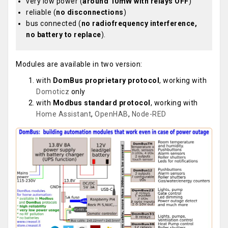
very low power (
around 10mW with relays OFF
)
reliable (
no disconnections
)
bus connected (
no radiofrequency interference,
no battery to replace
).
Modules are available in two version:
with
DomBus proprietary protocol
, working with
Domoticz
only
with
Modbus standard protocol
, working with
Home Assistant
,
OpenHAB
,
Node-RED