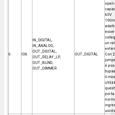
open-
capac
60V
100m
adatt
esser
colle
IN_DIGITAL,
un re
IN_ANALOG,
ester
OUT_DIGITAL,
6
IO6
OUT_DIGITAL
Con 2
OUT_RELAY_LP,
jumpe
OUT_BLIND,
è poss
OUT_DIMMER
bypa
il mo
utiliz
ques
porta
norm
ingre
uscita