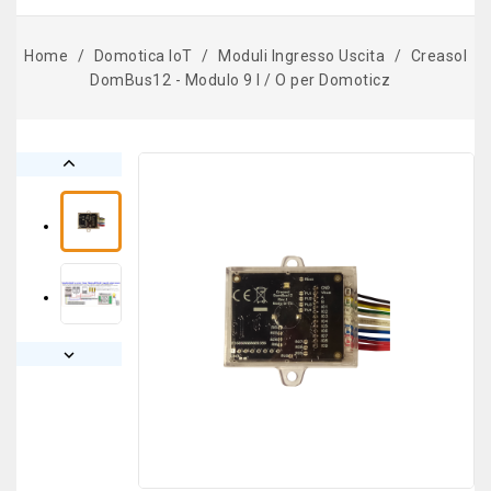
Home
Domotica IoT
Moduli Ingresso Uscita
Creasol
DomBus12 - Modulo 9 I / O per Domoticz

