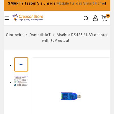
SMART?
Testen Sie unsere
Module für das Smart Home
!
0

Startseite
Domotik-IoT
Modbus RS485 / USB adapter
with +5V output