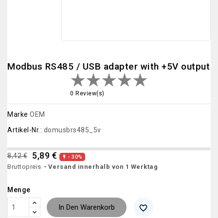
Modbus RS485 / USB adapter with +5V output
0 Review(s)
Marke
OEM
Artikel-Nr.:
domusbrs485_5v
5,89 €
8,42 €
- 30%

Bruttopreis
Versand innerhalb von 1 Werktag
Menge
In Den Warenkorb
favorite_border