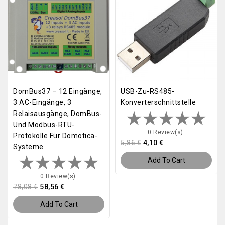
DomBus37 – 12 Eingänge,
USB-Zu-RS485-
3 AC-Eingänge, 3
Konverterschnittstelle
Relaisausgänge, DomBus-
Und Modbus-RTU-
0 Review(s)
Protokolle Für Domotica-
5,86 €
4,10 €
Systeme
Add To Cart
0 Review(s)
78,08 €
58,56 €
Add To Cart