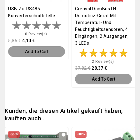
USB-Zu-RS485-
Creasol DomBusTH -
Konverterschnittstelle
Domoticz-Gerät Mit
Temperatur- Und
Feuchtigkeitssensoren, 4
0 Review(s)
Eingängen, 2 Ausgängen,
5,86 €
4,10 €
3 LEDs
Add To Cart
2 Review(s)
37,82 €
28,37 €
Add To Cart
Kunden, die diesen Artikel gekauft haben,
kauften auch ...
-25%
-30%