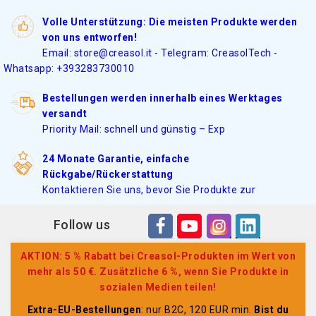
Volle Unterstützung: Die meisten Produkte werden
von uns entworfen!
Email: store@creasol.it - Telegram: CreasolTech -
Whatsapp: +393283730010
Bestellungen werden innerhalb eines Werktages
versandt
Priority Mail: schnell und günstig – Exp
24 Monate Garantie, einfache
Rückgabe/Rückerstattung
Kontaktieren Sie uns, bevor Sie Produkte zur
Follow us
AKTION: 5 % Rabatt bei Creasol-Produkten im Wert von
mehr als 50 €. Zusätzliche 6 %, wenn Sie Produkte in
sozialen Medien teilen!
Extra-EU-Bestellungen
: nur B2C, 120 EUR min.
Bist du